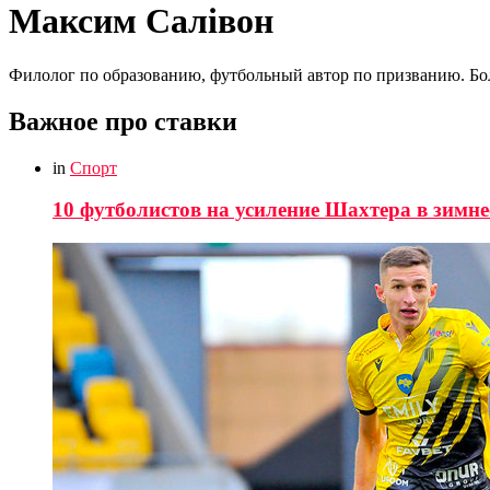
Максим Салівон
Филолог по образованию, футбольный автор по призванию. Бол
Важное про ставки
in
Спорт
10 футболистов на усиление Шахтера в зимне