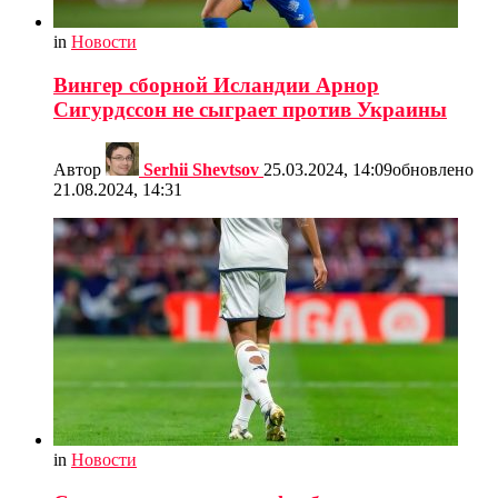
in
Новости
Вингер сборной Исландии Арнор
Сигурдссон не сыграет против Украины
Автор
Serhii Shevtsov
25.03.2024, 14:09
обновлено
21.08.2024, 14:31
in
Новости