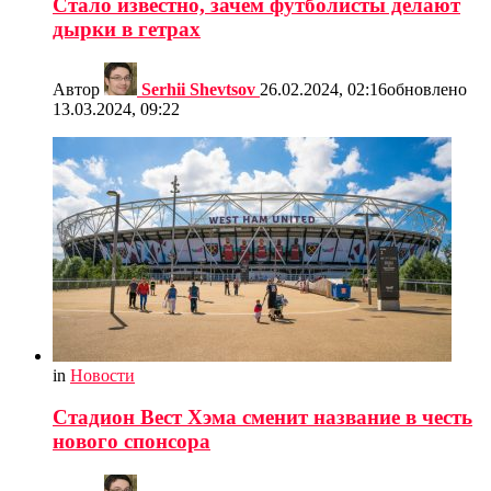
Стало известно, зачем футболисты делают
дырки в гетрах
Автор
Serhii Shevtsov
26.02.2024, 02:16
обновлено
13.03.2024, 09:22
in
Новости
Стадион Вест Хэма сменит название в честь
нового спонсора