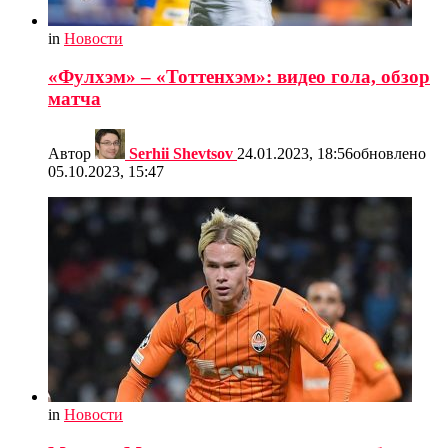
in
Новости
«Фулхэм» – «Тоттенхэм»: видео гола, обзор
матча
Автор
Serhii Shevtsov
24.01.2023, 18:56
обновлено
05.10.2023, 15:47
in
Новости