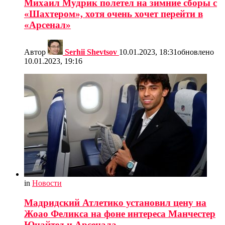
Михаил Мудрик полетел на зимние сборы с
«Шахтером», хотя очень хочет перейти в
«Арсенал»
Автор
Serhii Shevtsov
10.01.2023, 18:31
обновлено
10.01.2023, 19:16
in
Новости
Мадридский Атлетико установил цену на
Жоао Феликса на фоне интереса Манчестер
Юнайтед и Арсенала