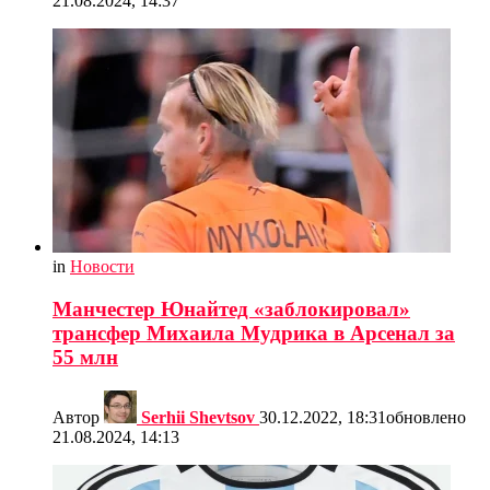
21.08.2024, 14:37
in
Новости
Манчестер Юнайтед «заблокировал»
трансфер Михаила Мудрика в Арсенал за
55 млн
Автор
Serhii Shevtsov
30.12.2022, 18:31
обновлено
21.08.2024, 14:13