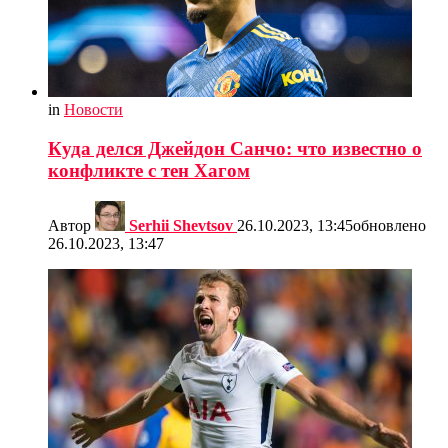
in
Новости
Куда делся Джейдон Санчо: что известно о
конфликте с тен Хагом
Автор
Serhii Shevtsov
26.10.2023, 13:45
обновлено
26.10.2023, 13:47