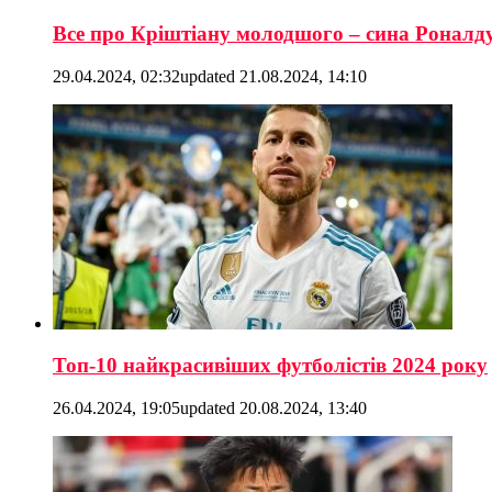
Все про Кріштіану молодшого – сина Роналд
29.04.2024, 02:32
updated
21.08.2024, 14:10
Топ-10 найкрасивіших футболістів 2024 року
26.04.2024, 19:05
updated
20.08.2024, 13:40