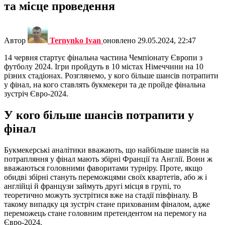
та місце проведення
Автор
Ternynko Ivan
оновлено
29.05.2024, 22:47
14 червня стартує фінальна частина Чемпіонату Європи з
футболу 2024. Ігри пройдуть в 10 містах Німеччини на 10
різних стадіонах. Розглянемо, у кого більше шансів потрапити
у фінал, на кого ставлять букмекери та де пройде фінальна
зустріч Євро-2024.
У кого більше шансів потрапити у
фінал
Букмекерські аналітики вважають, що найбільше шансів на
потрапляння у фінал мають збірні Франції та Англії. Вони ж
вважаються головними фаворитами турніру. Проте, якщо
обидві збірні стануть переможцями своїх квартетів, або ж і
англійці й французи займуть другі місця в групі, то
теоретично можуть зустрітися вже на стадії півфіналу. В
такому випадку ця зустріч стане прихованим фіналом, адже
переможець стане головним претендентом на перемогу на
Євро-2024.