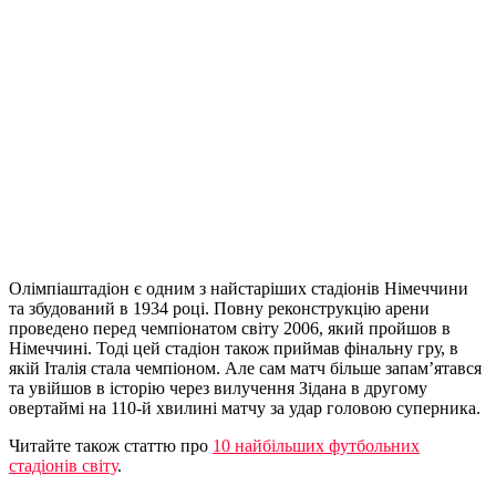
Олімпіаштадіон є одним з найстаріших стадіонів Німеччини
та збудований в 1934 році. Повну реконструкцію арени
проведено перед чемпіонатом світу 2006, який пройшов в
Німеччині. Тоді цей стадіон також приймав фінальну гру, в
якій Італія стала чемпіоном. Але сам матч більше запам’ятався
та увійшов в історію через вилучення Зідана в другому
овертаймі на 110-й хвилині матчу за удар головою суперника.
Читайте також статтю про
10 найбільших футбольних
стадіонів світу
.