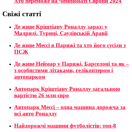
Хто переможе на Чемпіонаті Європи 2024
Свіжі статті
Де живе Кріштіану Роналду зараз: у
Мадриді, Турині, Саудівській Аравії
Де живе Мессі в Парижі та хто його сусіди з
ПСЖ
Де живе Неймар у Парижі, Барселоні та як –
з особистими літаками, гелікоптером і
автопарком
Автопарк Кріштіану Роналду загальною
вартістю 26 млн євро
Автопарк Мессі – одна машина дорожча за
всі авто Роналду
Найдорожчі машини футболістів: топ-8