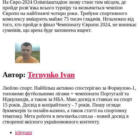
На Євро-2024 Олімпіаштадіон знову стане тим місцем, де
пройде розв’язка всього турніру та визначиться чемпіон
Європи на найближчі чотири роки. Трибуни спортивного
комплексу вміщують майже 75 тисяч глядачів. Незалежно від
того, хто пройде в фінал Чемпіонату Європи 2024, не виникає
сумнівів, що арена буде заповнена вщент.
Автор:
Ternynko Ivan
Люблю спорт. Найбільш активно спостерігаю за Формулою-1,
топовими футбольними лігами + чемпіонати Португалії та
Нідерландів, а також за НБА. Маю досвід в ставках на спорт
15 років. Досвід в копірайтингу - 7 років. Пишу огляди
букмекерів та онлайн-казино, а також статті на спортивну
тематику. Мета роботи в newstavka.com.ua - новий досвід в
створенні якісного україномовного контенту.
telegram