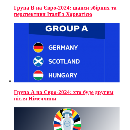
Група B на Євро-2024: шанси збірних та
перспективи Італії з Хорватією
Група А на Євро-2024: хто буде другим
після Німеччини