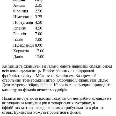
Англія
2.35
Франція
2.50
Німеччина
3.75
Португалія
4.50
Іспанія
4.50
Бельгія
7.00
Італія
7.00
Нідерланди
8.00
Хорватія
17.00
Данія
17.00
Англійці та французи візуально мають найкращі склади серед
всіх команд-учасниць. В обох збірних є найдорожчі
футболісти світу – Мбаппе та Беллінгем. Козирем є й
стабільний тренерський штаб. Особливо у французів. Дідьє
Дешам тренує збірну більше 10 років та регулярно приводить
команду до фіналів великих турнірів.
Німці ж виступають вдома. Тому, як би незграбно команда не
виглядала за минулий рік в товариських зустрічах, в
офіційних матчах перед власними трибунами та в рідних
стінах Бундестім можуть пробитися в фінал.