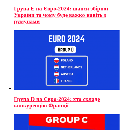
Група E на Євро-2024: шанси збірної
України та чому буде важко навіть з
румунами
Група D на Євро-2024: хто складе
конкуренцію Франції