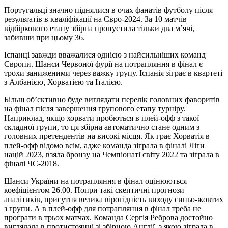
Португальці значно піднялися в очах фанатів футболу після
результатів в кваліфікації на Євро-2024. За 10 матчів
відбіркового етапу збірна пропустила тільки два м’ячі,
забивши при цьому 36.
Іспанці завжди вважалися однією з найсильніших команд
Європи. Шанси Червоної фурії на потрапляння в фінал є
трохи заниженими через важку групу. Іспанія зіграє в квартеті
з Албанією, Хорватією та Італією.
Більш об’єктивно буде виглядати перелік головних фаворитів
на фінал після завершення групового етапу турніру.
Наприклад, якщо хорвати пробються в плей-офф з такої
складної групи, то ця збірна автоматично стане одним з
головних претендентів на високі місця. Як грає Хорватія в
плей-офф відомо всім, адже команда зіграла в фіналі Ліги
націй 2023, взяла бронзу на Чемпіонаті світу 2022 та зіграла в
фіналі ЧС-2018.
Шанси України на потрапляння в фінал оцінюються
коефіцієнтом 26.00. Попри такі скептичні прогнози
аналітиків, присутня велика вірогідність виходу синьо-жовтих
з групи. А в плей-офф для потрапляння в фінал треба не
програти в трьох матчах. Команда Сергія Реброва достойно
виглядала в протистоянні зі збірною Англії, з якою зіграла в