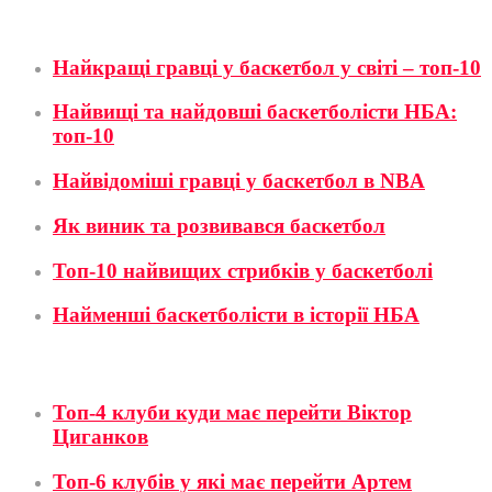
Баскетбол
Найкращі гравці у баскетбол у світі – топ-10
Найвищі та найдовші баскетболісти НБА:
топ-10
Найвідоміші гравці у баскетбол в NBA
Як виник та розвивався баскетбол
Топ-10 найвищих стрибків у баскетболі
Найменші баскетболісти в історії НБА
Футбол
Топ-4 клуби куди має перейти Віктор
Циганков
Топ-6 клубів у які має перейти Артем