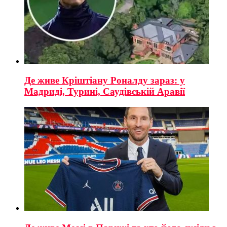
Де живе Кріштіану Роналду зараз: у
Мадриді, Турині, Саудівській Аравії