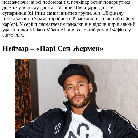
незважаючи на всі побоювання, голкіпер встиг повернутися
до матчу, в якому допоміг збірній Швейцарії здолати
суперників 3:1 і тим самим вийти з групи. А в 1/8 фіналу
проти Франції Зоммер зробив свій, можливо, головний сейв у
кар’єрі. У серії післяматчевих пенальті він відбив вирішальний
удар з точки Кіліана Мбаппе і вивів свою збірну в 1/4 фіналу
Євро 2020.
Неймар – «Парі Сен-Жермен»