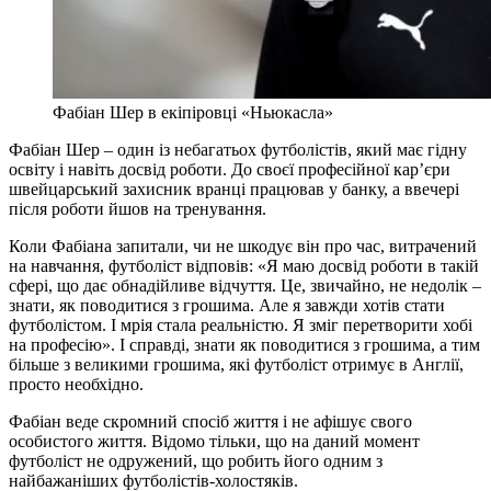
Фабіан Шер в екіпіровці «Ньюкасла»
Фабіан Шер – один із небагатьох футболістів, який має гідну
освіту і навіть досвід роботи. До своєї професійної кар’єри
швейцарський захисник вранці працював у банку, а ввечері
після роботи йшов на тренування.
Коли Фабіана запитали, чи не шкодує він про час, витрачений
на навчання, футболіст відповів: «Я маю досвід роботи в такій
сфері, що дає обнадійливе відчуття. Це, звичайно, не недолік –
знати, як поводитися з грошима. Але я завжди хотів стати
футболістом. І мрія стала реальністю. Я зміг перетворити хобі
на професію». І справді, знати як поводитися з грошима, а тим
більше з великими грошима, які футболіст отримує в Англії,
просто необхідно.
Фабіан веде скромний спосіб життя і не афішує свого
особистого життя. Відомо тільки, що на даний момент
футболіст не одружений, що робить його одним з
найбажаніших футболістів-холостяків.