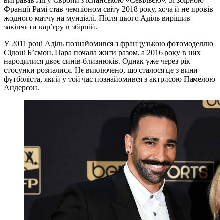
вигравав Лігу Європи з іспанською «Севільєю». Зі збірною
Франції Рамі став чемпіоном світу 2018 року, хоча й не провів
жодного матчу на мундіалі. Після цього Аділь вирішив
закінчити кар’єру в збірній.
У 2011 році Аділь познайомився з французькою фотомоделлю
Сідоні Б’ємон. Пара почала жити разом, а 2016 року в них
народилися двоє синів-близнюків. Однак уже через рік
стосунки розпалися. Не виключено, що сталося це з вини
футболіста, який у той час познайомився з актрисою Памелою
Андерсон.