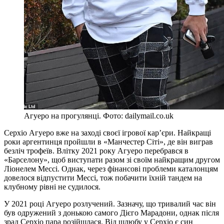
Агуеро на прогулянці. Фото: dailymail.co.uk
Серхіо Агуеро вже на заході своєї ігрової кар’єри. Найкращі
роки аргентинця пройшли в «Манчестер Сіті», де він виграв
безліч трофеїв. Влітку 2021 року Агуеро перебрався в
«Барселону», щоб виступати разом зі своїм найкращим другом
Ліонелем Мессі. Однак, через фінансові проблеми каталонцям
довелося відпустити Мессі, тож побачити їхній тандем на
клубному рівні не судилося.
У 2021 році Агуеро розлучений. Зазначу, що тривалий час він
був одружений з донькою самого Дієго Марадони, однак після
зрад Серхіо пара розійшлася. Від шлюбу у Серхіо є син