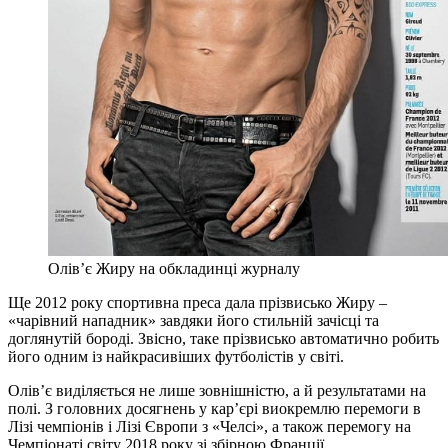
Олів’є Жиру на обкладинці журналу
Ще 2012 року спортивна преса дала прізвисько Жиру –
«чарівний нападник» завдяки його стильній зачісці та
доглянутій бороді. Звісно, таке прізвисько автоматично робить
його одним із найкрасивіших футболістів у світі.
Олів’є виділяється не лише зовнішністю, а й результатами на
полі. З головних досягнень у кар’єрі виокремлю перемоги в
Лізі чемпіонів і Лізі Європи з «Челсі», а також перемогу на
Чемпіонаті світу 2018 року зі збірною Франції.