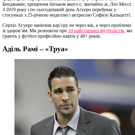
Бенджамін, хрещеним батьком якого є, звичайно ж, Лео Мессі.
З 2019 року і по сьогоднішній день Агуеро перебуває у
стосунках з 25-річною моделлю і актрисою Софією Кальцетті.
Серхіо Агуеро закінчив кар’єру не через вік, а через проблеми
зі здоров’ям. Ми розповіли про
10 найстарших футболістів
, які
грають у футбол професійно навіть у 40+ років.
Аділь Рамі – «Труа»