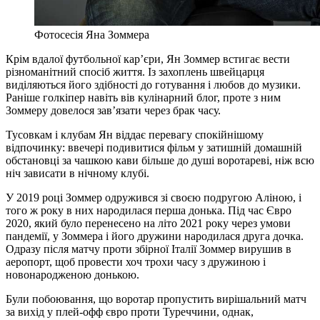
Фотосесія Яна Зоммера
Крім вдалої футбольної кар’єри, Ян Зоммер встигає вести
різноманітний спосіб життя. Із захоплень швейцарця
виділяються його здібності до готування і любов до музики.
Раніше голкіпер навіть вів кулінарний блог, проте з ним
Зоммеру довелося зав’язати через брак часу.
Тусовкам і клубам Ян віддає перевагу спокійнішому
відпочинку: ввечері подивитися фільм у затишній домашній
обстановці за чашкою кави більше до душі воротареві, ніж всю
ніч зависати в нічному клубі.
У 2019 році Зоммер одружився зі своєю подругою Аліною, і
того ж року в них народилася перша донька. Під час Євро
2020, який було перенесено на літо 2021 року через умови
пандемії, у Зоммера і його дружини народилася друга дочка.
Одразу після матчу проти збірної Італії Зоммер вирушив в
аеропорт, щоб провести хоч трохи часу з дружиною і
новонародженою донькою.
Були побоювання, що воротар пропустить вирішальний матч
за вихід у плей-офф євро проти Туреччини, однак,