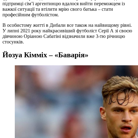
підтримці сім’ї аргентинцю вдалося вийти переможцем із
важкої ситуації та втілити мрію свого батька – стати
професійним футболістом.
В особистому житті в Дибали все також на найвищому рівні.
У липні 2021 року найкрасивіший футболіст Серії А зі своєю
дівчиною Оріаною Сабатіні відзначили вже 3-тю річницю
стосунків.
Йозуа Кімміх – «Баварія»