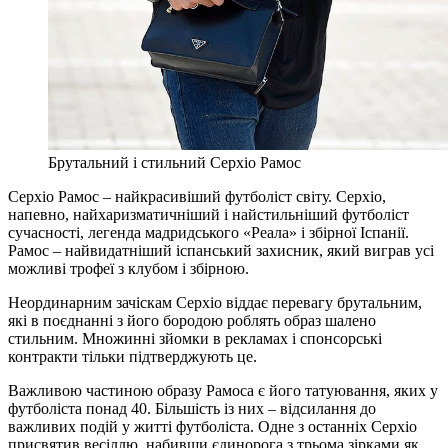
Брутальний і стильний Серхіо Рамос
Серхіо Рамос – найкрасивіший футболіст світу. Серхіо,
напевно, найхаризматичніший і найстильніший футболіст
сучасності, легенда мадридського «Реала» і збірної Іспанії.
Рамос – найвидатніший іспанський захисник, який виграв усі
можливі трофеї з клубом і збірною.
Неординарним зачіскам Серхіо віддає перевагу брутальним,
які в поєднанні з його бородою роблять образ шалено
стильним. Множинні зйомки в рекламах і спонсорські
контракти тільки підтверджують це.
Важливою частиною образу Рамоса є його татуювання, яких у
футболіста понад 40. Більшість із них – відсилання до
важливих подій у житті футболіста. Одне з останніх Серхіо
присвятив весіллю, набивши єдинорога з трьома зірками як