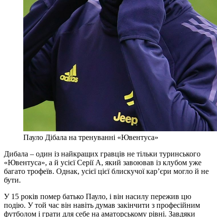
Пауло Дібала на тренуванні «Ювентуса»
Дибала – один із найкращих гравців не тільки туринського
«Ювентуса», а й усієї Серії А, який завоював із клубом уже
багато трофеїв. Однак, усієї цієї блискучої кар’єри могло й не
бути.
У 15 років помер батько Пауло, і він насилу пережив цю
подію. У той час він навіть думав закінчити з професійним
футболом і грати для себе на аматорському рівні. Завдяки