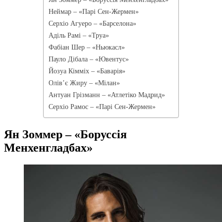
Неймар – «Парі Сен-Жермен»
Серхіо Агуеро – «Барселона»
Аділь Рамі – «Труа»
Фабіан Шер – «Ньюкасл»
Пауло Дібала – «Ювентус»
Йозуа Кімміх – «Баварія»
Олів’є Жиру – «Мілан»
Антуан Грізманн – «Атлетіко Мадрид»
Серхіо Рамос – «Парі Сен-Жермен»
Ян Зоммер – «Боруссія
Менхенгладбах»