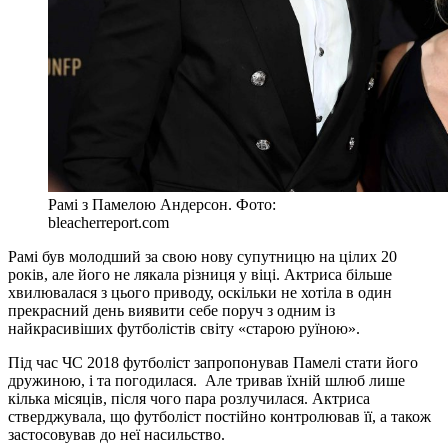
Рамі з Памелою Андерсон. Фото:
bleacherreport.com
Рамі був молодший за свою нову супутницю на цілих 20
років, але його не лякала різниця у віці. Актриса більше
хвилювалася з цього приводу, оскільки не хотіла в один
прекрасний день виявити себе поруч з одним із
найкрасивіших футболістів світу «старою руїною».
Під час ЧС 2018 футболіст запропонував Памелі стати його
дружиною, і та погодилася. Але тривав їхній шлюб лише
кілька місяців, після чого пара розлучилася. Актриса
стверджувала, що футболіст постійно контролював її, а також
застосовував до неї насильство.