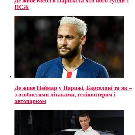
Де живе Мессі в Парижі та хто його сусіди з
ПСЖ
Де живе Неймар у Парижі, Барселоні та як –
з особистими літаками, гелікоптером і
автопарком