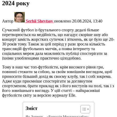
2024 року
Автор
Serhii Shevtsov
оновлено
20.08.2024, 13:40
Сучасний футбол із брутального спорту дедалі більше
перетворюється на медійність, що нагадує скоріше шоу або
концерт замість жорстких сутичок і зіткнень, як це було ще 20-
30 років тому. Також за цей період у рази зросла кількість
трансляцій футбольних матчів, а поява інтернету та
соціальних мереж дала можливість публіці спостерігати за
їхніми улюбленцями практично цілодобово.
Тому в наш час топ-футболісти, крім високого рівня гри,
повинні стежити за собою, за своїм зовнішнім виглядом, щоб
приносити більший дохід як своєму клубу, так і собі зокрема.
Адже куди приємніше спостерігати за доглянутим
спортсменом, брати приклад як з його виступів на полі, так і з
його зовнішнього вигляду. У цій статті – найкрасивіші
футболісти світу за версією журналу Elle.
Зміст
Ян Зоммер – «Боруссія Менхенгладбах»