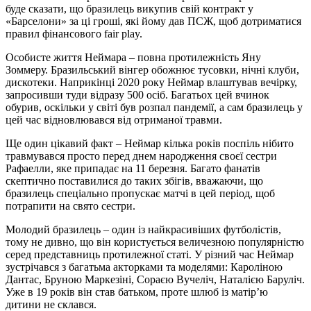
буде сказати, що бразилець викупив свій контракт у
«Барселони» за ці гроші, які йому дав ПСЖ, щоб дотриматися
правил фінансового fair play.
Особисте життя Неймара – повна протилежність Яну
Зоммеру. Бразильський вінгер обожнює тусовки, нічні клуби,
дискотеки. Наприкінці 2020 року Неймар влаштував вечірку,
запросивши туди відразу 500 осіб. Багатьох цей вчинок
обурив, оскільки у світі був розпал пандемії, а сам бразилець у
цей час відновлювався від отриманої травми.
Ще один цікавий факт – Неймар кілька років поспіль нібито
травмувався просто перед днем народження своєї сестри
Рафаелли, яке припадає на 11 березня. Багато фанатів
скептично поставилися до таких збігів, вважаючи, що
бразилець спеціально пропускає матчі в цей період, щоб
потрапити на свято сестри.
Молодий бразилець – один із найкрасивіших футболістів,
тому не дивно, що він користується величезною популярністю
серед представниць протилежної статі. У різний час Неймар
зустрічався з багатьма акторками та моделями: Кароліною
Дантас, Бруною Маркезіні, Сораєю Вучеліч, Наталією Баруліч.
Уже в 19 років він став батьком, проте шлюб із матір’ю
дитини не склався.