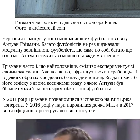
Грізманн на фотосесії для свого спонсора Puma.
Фото: marclecureuil.com
Черговий француз у топі найкрасивіших футболістів світу –
Антуан Грізманн. Багато футболістів не раз відзначали
модельну зовнішність футболіста, що саме по собі багато що
означає. Антуан стежить за модою і завжди «в тренді».
Грізманн часто і, що найголовніше, сміливо експериментує зі
своїми зачісками. Але все ж іноді француз трохи переборщує, і
в деяких образах має досить безглуздий вигляд. Згадати хоча б
його зачіску з двома косичками ззаду, з якою Антуан був
більше схожий на школярку, ніж на топ-футболіста.
У 2011 році Грізманн познайомився з іспанкою на ім’я Еріка
Чоперена. У 2016 році у пари народилася дочка Міа, а в 2017
вони офіційно зареєстрували свої стосунки.