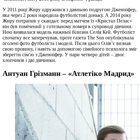
У 2011 році Жиру одружився з давньою подругою Дженніфер,
яка через 2 роки народила футболістові доньку. А 2014 року
Жиру потрапив у скандал: перед матчем із «Кристал Пелас»
він був помічений у готельному номері в супроводі дівчини.
Нею виявилася модель нижньої білизни Селія Кей. Футболіст
спочатку все заперечував, проте газета The Sun опублікувала
оголені фото футболіста і моделі. Після цього Олів’є визнав
свою провину, і навіть за допомогою сімейного психолога зміг
зберегти сім’ю з Дженніфер. У пари четверо дітей – двоє
хлопчиків і дві дівчинки.
Антуан Грізманн – «Атлетіко Мадрид»