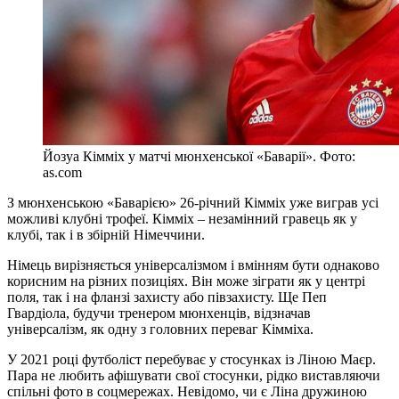
Йозуа Кімміх у матчі мюнхенської «Баварії». Фото:
as.com
З мюнхенською «Баварією» 26-річний Кімміх уже виграв усі
можливі клубні трофеї. Кімміх – незамінний гравець як у
клубі, так і в збірній Німеччини.
Німець вирізняється універсалізмом і вмінням бути однаково
корисним на різних позиціях. Він може зіграти як у центрі
поля, так і на фланзі захисту або півзахисту. Ще Пеп
Гвардіола, будучи тренером мюнхенців, відзначав
універсалізм, як одну з головних переваг Кімміха.
У 2021 році футболіст перебуває у стосунках із Ліною Маєр.
Пара не любить афішувати свої стосунки, рідко виставляючи
спільні фото в соцмережах. Невідомо, чи є Ліна дружиною