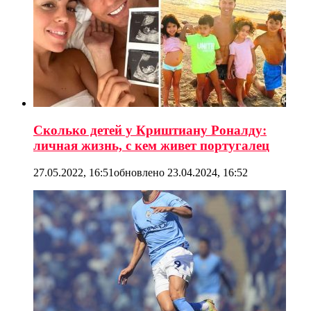
Сколько детей у Криштиану Роналду:
личная жизнь, с кем живет португалец
27.05.2022, 16:51
обновлено
23.04.2024, 16:52