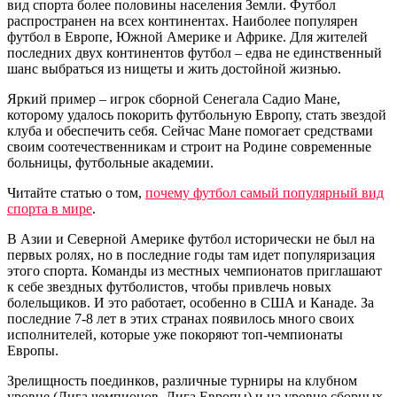
вид спорта более половины населения Земли. Футбол
распространен на всех континентах. Наиболее популярен
футбол в Европе, Южной Америке и Африке. Для жителей
последних двух континентов футбол – едва не единственный
шанс выбраться из нищеты и жить достойной жизнью.
Яркий пример – игрок сборной Сенегала Садио Мане,
которому удалось покорить футбольную Европу, стать звездой
клуба и обеспечить себя. Сейчас Мане помогает средствами
своим соотечественникам и строит на Родине современные
больницы, футбольные академии.
Читайте статью о том,
почему футбол самый популярный вид
спорта в мире
.
В Азии и Северной Америке футбол исторически не был на
первых ролях, но в последние годы там идет популяризация
этого спорта. Команды из местных чемпионатов приглашают
к себе звездных футболистов, чтобы привлечь новых
болельщиков. И это работает, особенно в США и Канаде. За
последние 7-8 лет в этих странах появилось много своих
исполнителей, которые уже покоряют топ-чемпионаты
Европы.
Зрелищность поединков, различные турниры на клубном
уровне (Лига чемпионов, Лига Европы) и на уровне сборных