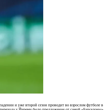
адении и уже второй сезон проводит во взрослом футболе в
 перехода у Йереми было предложение от самой «Барселоны»,