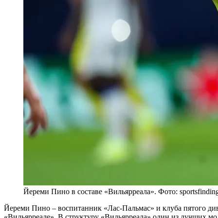
Йереми Пино в составе «Вильярреала». Фото: sportsfindin
Йереми Пино – воспитанник «Лас-Пальмас» и клуба пятого див
«Вильярреале». В структуру «Вильярреала» один из лучших мо