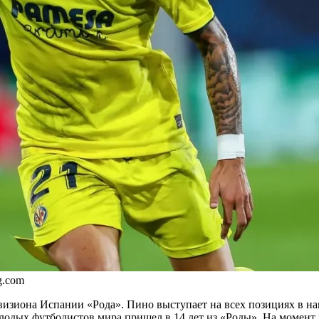
g.com
изиона Испании «Рода». Пино выступает на всех позициях в нап
лодых футболистов мира пришел в 14 лет из «Роды». На момент