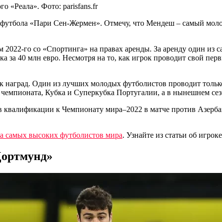
«Реала». Фото: parisfans.fr
футбола «Пари Сен-Жермен». Отмечу, что Мендеш – самый моло
022-го со «Спортинга» на правах аренды. За аренду один из са
 за 40 млн евро. Несмотря на то, как игрок проводит свой перв
ок наград. Один из лучших молодых футболистов проводит тольк
м чемпионата, Кубка и Суперкубка Португалии, а в нынешнем с
 квалификации к Чемпионату мира–2022 в матче против Азербай
па самых высоких футболистов мира
. Узнайте из статьи об игрок
 Дортмунд»