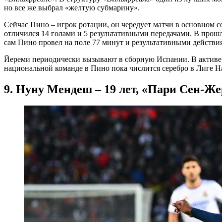
но все же выбрал «желтую субмарину».
Сейчас Пино – игрок ротации, он чередует матчи в основном со
отличился 14 голами и 5 результативными передачами. В прош
сам Пино провел на поле 77 минут и результативными действи
Йереми периодически вызывают в сборную Испании. В активе о
национальной команде в Пино пока числится серебро в Лиге Н
9. Нуну Мендеш – 19 лет, «Пари Сен-Ж