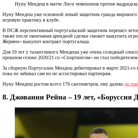
Нуну Мендеш в матче Лиги чемпионов против мадридского 
Нуну Мендеш уже основной левый защитник гранда мирового 
игровую практику в клубе.
В ПСЖ перспективный португальский защитник перешел летом 2
также после окончания арендной сделки сможет выкупить игрока
Жермен» выкупит контракт португальца.
Для 19 лет у талантливого Мендеша уже очень солидный спис
прошлом сезоне 2020/21 со «Спортингом» он стал победителе
За сборную Португалии Мендеш дебютировал в марте 2021-го в
пока не забивал сам но не ассистировал партнерам.
Нуну Мендеш ростом всего 176 сантиметров, ему далеко
до то
8. Джованни Рейна – 19 лет, «Боруссия