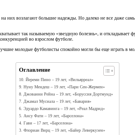
 на них возлагают большие надежды. Но далеко не все даже са
дхватывает так называемую «звездную болезнь», и откладывает ф
конкуренцией во взрослом футболе.
 Лучшие молодые футболисты спокойно могли бы еще играть в м
Оглавление
10. Йереми Пино – 19 лет, «Вильярреал»
9. Нуну Мендеш – 19 лет, «Пари Сен-Жермен»
8. Джованни Рейна – 19 лет, «Боруссия Дортмунд»
7. Джамал Мусиала – 19 лет, «Бавария»
6. Эдуардо Камавинга – 19 лет, «Реал Мадрид»
5. Ансу Фати – 19 лет, «Барселона»
4. Гави – 17 лет, «Барселона»
3. Флориан Вирц – 19 лет, «Байер Леверкузен»