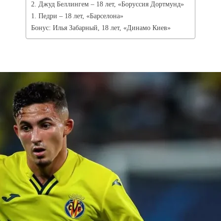
2. Джуд Беллингем – 18 лет, «Боруссия Дортмунд»
1. Педри – 18 лет, «Барселона»
Бонус: Илья Забарный, 18 лет, «Динамо Киев»