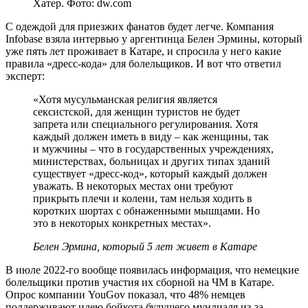
Хатер. Фото: dw.com
С одеждой для приезжих фанатов будет легче. Компания
Infobase взяла интервью у аргентинца Белен Эрмины, который
уже пять лет проживает в Катаре, и спросила у него какие
правила «дресс-кода» для болельщиков. И вот что ответил
эксперт:
«Хотя мусульманская религия является
сексистской, для женщин туристов не будет
запрета или специального регулирования. Хотя
каждый должен иметь в виду – как женщины, так
и мужчины – что в государственных учреждениях,
министерствах, больницах и других типах зданий
существует «дресс-код», который каждый должен
уважать. В некоторых местах они требуют
прикрыть плечи и колени, там нельзя ходить в
коротких шортах с обнаженными мышцами. Но
это в некоторых конкретных местах».
Белен Эрмина, который 5 лет живет в Катаре
В июле 2022-го вообще появилась информация, что немецкие
болельщики против участия их сборной на ЧМ в Катаре.
Опрос компании YouGov показал, что 48% немцев
поддерживают идею бойкота будущего мундиаля из-за