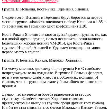
Чемпионат мира 2022 по футболу
.
Группа Е
: Испания, Коста-Рика, Германия, Япония.
Скорее всего, Испания и Германия будут бороться за первое
место в группе. «Фавбет» оценивает победу Испании в 1.85, в
то время как на Германию дают коэффициент 2.20.
Коста-Рика и Япония считаются аутсайдерами группы, но, как
и в любой другой группе, нельзя исключать неожиданности.
Болельщики хорошо помнят ЧМ-2014, где Коста-Рика в
группе с Италией, Англией и Уругваем неожиданно заняла
первое место в группе.
Группа F
: Бельгия, Канада, Марокко, Хорватия.
По моему мнению, две следующие группы F и G наиболее
непредсказуемые на мундиале. В группе F Бельгия фаворит,
но и у нее немало слабых мест и проблемных позиций. Я
считаю, что на групповом этапе у бельгийцев не возникнет
проблем.
Думаю, что интересная борьба развернется за вторую
ступеньку. «Фавбет» считает Хорватию главным
претендентом на выход из группы среди других трех команд.
И я бы не стал списывать со счетов Марокко и Канаду. Уверен,