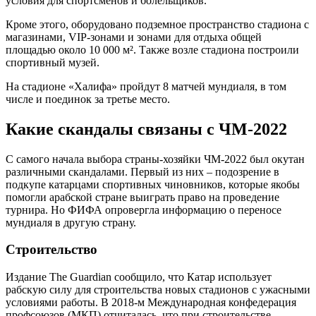
условия для спортсменов и болельщиков.
Кроме этого, оборудовано подземное пространство стадиона с
магазинами, VIP-зонами и зонами для отдыха общей
площадью около 10 000 м². Также возле стадиона построили
спортивный музей.
На стадионе «Халифа» пройдут 8 матчей мундиаля, в том
числе и поединок за третье место.
Какие скандалы связаны с ЧМ-2022
С самого начала выбора страны-хозяйки ЧМ-2022 был окутан
различными скандалами. Первый из них – подозрение в
подкупе катарцами спортивных чиновников, которые якобы
помогли арабской стране выиграть право на проведение
турнира. Но ФИФА опровергла информацию о переносе
мундиаля в другую страну.
Строительство
Издание The Guardian сообщило, что Катар использует
рабскую силу для строительства новых стадионов с ужасными
условиями работы. В 2018-м Международная конфедерация
профсоюзов (МКП) отчиталась, что при строительстве