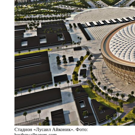
Стадион «Лусаил Айконик». Фото:
besthqwallpapers.com