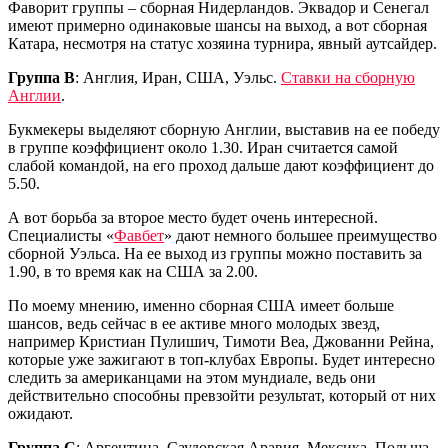
Фаворит группы – сборная Нидерландов. Эквадор и Сенегал
имеют примерно одинаковые шансы на выход, а вот сборная
Катара, несмотря на статус хозяина турнира, явный аутсайдер.
Группа B
: Англия, Иран, США, Уэльс.
Ставки на сборную
Англии
.
Букмекеры выделяют сборную Англии, выставив на ее победу
в группе коэффициент около 1.30. Иран считается самой
слабой командой, на его проход дальше дают коэффициент до
5.50.
А вот борьба за второе место будет очень интересной.
Специалисты «
Фавбет
» дают немного большее преимущество
сборной Уэльса. На ее выход из группы можно поставить за
1.90, в то время как на США за 2.00.
По моему мнению, именно сборная США имеет больше
шансов, ведь сейчас в ее активе много молодых звезд,
например Кристиан Пулишич, Тимоти Веа, Джованни Рейна,
которые уже зажигают в топ-клубах Европы. Будет интересно
следить за американцами на этом мундиале, ведь они
действительно способны превзойти результат, который от них
ожидают.
Группа C
: Аргентина, Саудовская Аравия, Мексика, Польша.