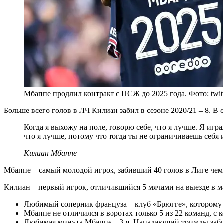
Мбаппе продлил контракт с ПСЖ до 2025 года. Фото: twi
Больше всего голов в ЛЧ Килиан забил в сезоне 2020/21 – 8. 
Когда я выхожу на поле, говорю себе, что я лучше. Я игр
что я лучше, потому что тогда ты не ограничиваешь себя
Килиан Мбаппе
Мбаппе – самый молодой игрок, забивший 40 голов в Лиге чемп
Килиан – первый игрок, отличившийся 5 мячами на выезде в ма
Любимый соперник француза – клуб «Брюгге», которому К
Мбаппе не отличился в воротах только 5 из 22 команд, 
Любимая минута Мбаппе – 3-я. Нападающий трижды забив