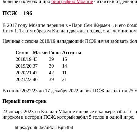
Больше о клубах и про
биографию Мбаппе
читайте в отдельной
ПСЖ – 196
В 2017 году Мбаппе перешел в «Пари Сен-Жермен», и его бомб
Лигу 1. Таким образом Килиан дважды подряд стал чемпионом
Начиная с сезона 2018/19 нападающий ПСЖ начал забивать более
Сезон
Матчи
Голы
Ассисты
2018/19
43
39
15
2019/20
37
30
14
2020/21
47
42
11
2021/22
46
39
21
В сезоне 2022/23 до 17 декабря 2022 игрок ПСЖ наколотил 25 м
Первый пента-трик
23 января 2023-го Килиан Мбаппе впервые в карьере забил 5 г
игроком в истории ПСЖ, который забил 5 голов в одной игре.
https://youtu.be/uPxLiBgh3b4