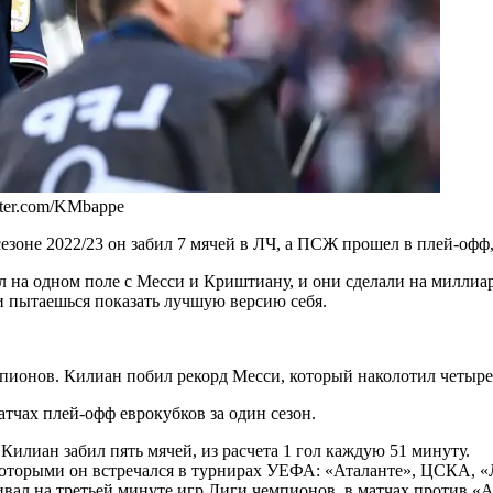
tter.com/KMbappe
В сезоне 2022/23 он забил 7 мячей в ЛЧ, а ПСЖ прошел в плей-о
ал на одном поле с Месси и Криштиану, и они сделали на миллиард
 и пытаешься показать лучшую версию себя.
ионов. Килиан побил рекорд Месси, который наколотил четыре де
тчах плей-офф еврокубков за один сезон.
илиан забил пять мячей, из расчета 1 гол каждую 51 минуту.
с которыми он встречался в турнирах УЕФА: «Аталанте», ЦСКА, 
ал на третьей минуте игр Лиги чемпионов, в матчах против «А