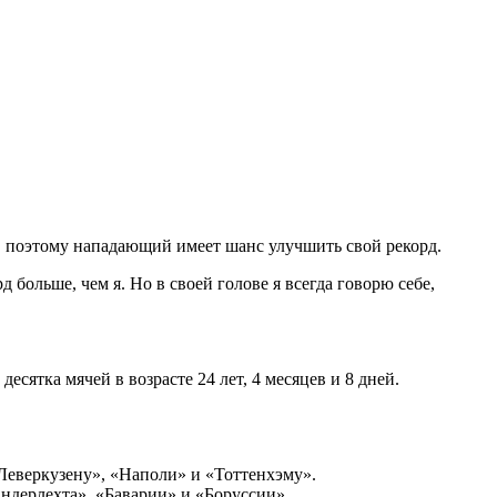
фф, поэтому нападающий имеет шанс улучшить свой рекорд.
 больше, чем я. Но в своей голове я всегда говорю себе,
сятка мячей в возрасте 24 лет, 4 месяцев и 8 дней.
«Леверкузену», «Наполи» и «Тоттенхэму».
ндерлехта», «Баварии» и «Боруссии».