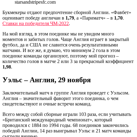
starsandstripesfc.com
Букмекеры отдают предпочтение сборной Англии. «Фавбет»
оценивает победу англичан в
1,79
, а «Париматч» – в
1,70
.
Ставки на победителя ЧМ-2022
.
На мой взгляд, в этом поединке мы не увидим много
моментов и забитых голов. Чаще Англия играет в закрытый
футбол, да и США не славится очень результативными
матчами. И все же, я думаю, что минимум 2 гола в этом
поединке команды организуют, поэтому мой прогноз –
количество голов в матче 2 или 3 за прекрасный коэффициент
1,98
.
Уэльс – Англия, 29 ноября
Заключительный матч в группе Англия проведет с Уэльсом.
Англия – значительный фаворит этого поединка, о чем
свидетельствуют и очные встречи команд.
Всего между собой сборные играли 103 раза, если учитывать
«Британский международный чемпионат», который
проводился с 1884 по 1994 годы. 68 поединков закончились
победой Англии, 14 раз выигрывал Уэльс и 21 матч команды
сыграли вничью.