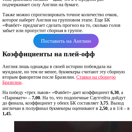
подчеркивает силу Англии на бумаге.
Также можно спрогнозировать точное количество очков,
которое наберет Англия на групповом этапе. Еще БК
«Фавбет» предлагает сделать прогноз на то, сколько голов
забьет или пропустит сборная в группе.
Поставить на Англию
Коэффициенты на плей-офф
Англия лишь однажды в своей истории побеждала на
мундиале, но тем не менее, букмекеры считают эту сборную
вторым фаворитом после Бразилии.
Ставки на сборную
Бразилии
.
На победу «трех львов» «Фавбет» дает коэффициент
6,30
, а
«Париматч» –
7,00
. На то, что подопечные Саутгейта дойдут
до финала, коэффициент у обеих БК составляет
3,75
. Выход
англичан в полуфинал букмекеры оценивают в
2,50
, а в 1/4 – в
1,45
.