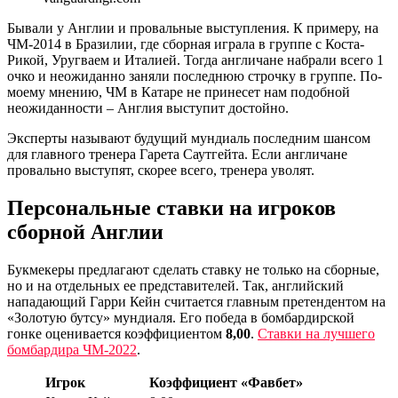
Бывали у Англии и провальные выступления. К примеру, на
ЧМ-2014 в Бразилии, где сборная играла в группе с Коста-
Рикой, Уругваем и Италией. Тогда англичане набрали всего 1
очко и неожиданно заняли последнюю строчку в группе. По-
моему мнению, ЧМ в Катаре не принесет нам подобной
неожиданности – Англия выступит достойно.
Эксперты называют будущий мундиаль последним шансом
для главного тренера Гарета Саутгейта. Если англичане
провально выступят, скорее всего, тренера уволят.
Персональные ставки на игроков
сборной Англии
Букмекеры предлагают сделать ставку не только на сборные,
но и на отдельных ее представителей. Так, английский
нападающий Гарри Кейн считается главным претендентом на
«Золотую бутсу» мундиаля. Его победа в бомбардирской
гонке оценивается коэффициентом
8,00
.
Ставки на лучшего
бомбардира ЧМ-2022
.
Игрок
Коэффициент «Фавбет»