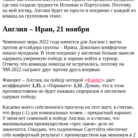
где они создали трудности Испании и Португалии. Поэтому,
на мой взгляд, Англии будет не просто в поединке с каждой из
команд на групповом этапе.
Англия – Иран, 21 ноября
Чемпионат мира 2022 года начнется для Англии с матча
против аутсайдера группы – Ирана. Довольно комфортное
начало мундиаля. В этом поединке у англичан больше шансов
одержать уверенную победу и хорошо войти в турнир.
Отмечу, что команды никогда не встречались, поэтому на
ЧМ-2022 сыграют друг против друга впервые.
Фаворит – Англия, на победу которой «
Фавбет
» дает
коэффициент
1,35
, а «Париматч»
1,31
. Думаю, что в этом
противостоянии не будет никаких сюрпризов и англичане
одержат победу.
Касаемо моего собственного прогноза на этот матч, я считаю,
что фора (-1) для номинальных хозяев – прекрасный вариант.
У меня нет сомнений в победе Англии, и я считаю, что
минимальным преимуществом «трех львов» дело не
закончится. Ожидаю, что подопечные Саутгейта обеспечат
себе комфортный результат с преимуществом как минимум в 2