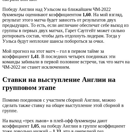
Победу Англии над Уэльсом на ближайшем ЧМ-2022
букмекеры оценивают коэффициентом
1,60
. На мой взгляд,
результат этого матча будет зависеть от результатов двух
предыдущих. То есть, если англичане обеспечат себе выход из
группы в первых двух матчах, Гарет Саутгейт может сильно
ротировать состав, чтобы дать отдохнуть лидерам. Тогда у
Уэльса будут неплохие шансы побороться за очки.
Мой прогноз на этот матч – гол в первом тайме за
коэффициент
1,41
. В последних четырех поединках эти
команды забивали в первой половине встречи, так что матч на
ЧМ-2022 не станет исключением.
Ставки на выступление Англии на
групповом этапе
Помимо поединков с участием сборной Англии, можно
сделать также ставку на общее выступление этой сборной в
группе.
На выход «трех львов» в плей-офф букмекеры дают
коэффициент
1,05
, на победу Англии в группе коэффициент
тоже довольно низкий –
1,33
, что в очередной раз