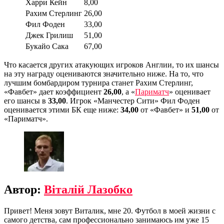
Харри Кейн
8,00
Рахим Стерлинг
26,00
Фил Фоден
33,00
Джек Грилиш
51,00
Букайо Сака
67,00
Что касается других атакующих игроков Англии, то их шансы
на эту награду оцениваются значительно ниже. На то, что
лучшим бомбардиром турнира станет Рахим Стерлинг,
«Фавбет» дает коэффициент
26,00
, а «
Париматч
» оценивает
его шансы в
33,00
. Игрок «Манчестер Сити» Фил Фоден
оценивается этими БК еще ниже:
34,00
от «Фавбет» и
51,00
от
«Париматч».
Автор:
Віталій Лазобко
Привет! Меня зовут Виталик, мне 20. Футбол в моей жизни с
самого детства, сам профессионально занимаюсь им уже 15