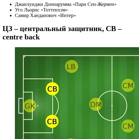
Джанлуиджи Доннарумма «Пари Сен-Жермен»
Уго Льорис «Тоттенхэм»
Самир Ханданович «Интер»
ЦЗ – центральный защитник, CB –
centre back