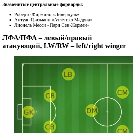
Знаменитые центральные форварды
:
Роберто Фирмино «Ливерпуль»
Антуан Гризманн «Атлетико Мадрид»
Лионель Месси «Пари Сен-Жермен»
ЛФА/ПФА – левый/правый
атакующий, LW/RW – left/right winger