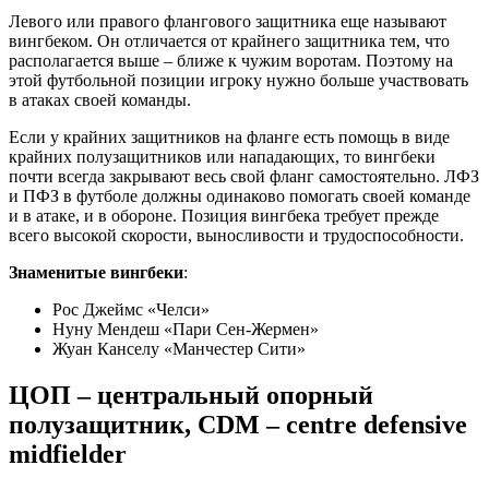
Левого или правого флангового защитника еще называют
вингбеком. Он отличается от крайнего защитника тем, что
располагается выше – ближе к чужим воротам. Поэтому на
этой футбольной позиции игроку нужно больше участвовать
в атаках своей команды.
Если у крайних защитников на фланге есть помощь в виде
крайних полузащитников или нападающих, то вингбеки
почти всегда закрывают весь свой фланг самостоятельно. ЛФЗ
и ПФЗ в футболе должны одинаково помогать своей команде
и в атаке, и в обороне. Позиция вингбека требует прежде
всего высокой скорости, выносливости и трудоспособности.
Знаменитые вингбеки
:
Рос Джеймс «Челси»
Нуну Мендеш «Пари Сен-Жермен»
Жуан Канселу «Манчестер Сити»
ЦОП – центральный опорный
полузащитник, CDM – centre defensive
midfielder