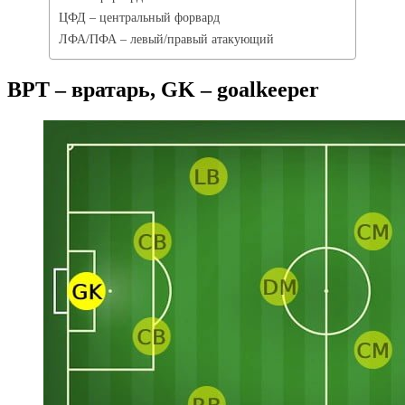
ЦФД – центральный форвард
ЛФА/ПФА – левый/правый атакующий
ВРТ – вратарь, GK – goalkeeper