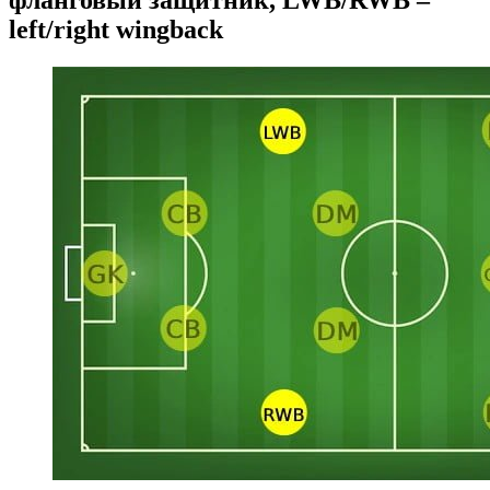
фланговый защитник, LWB/RWB –
left/right wingback