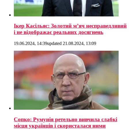
Ікер Касільяс: Золотий м’яч несправедливий
і не відображає реальних досягнень
19.06.2024, 14:39
updated
21.08.2024, 13:09
Сопко: Румунія ретельно вивчила слабкі
місця українців і скористалася ними