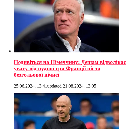
Подивіться на Німеччину: Дешам відволікає
увагу від нудної гри Франції після
безгольової нічиєї
25.06.2024, 13:41
updated
21.08.2024, 13:05