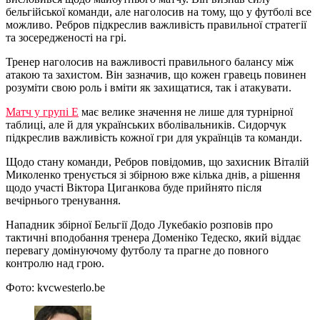
бельгійської команди, але наголосив на тому, що у футболі все
можливо. Ребров підкреслив важливість правильної стратегії
та зосередженості на грі.
Тренер наголосив на важливості правильного балансу між
атакою та захистом. Він зазначив, що кожен гравець повинен
розуміти свою роль і вміти як захищатися, так і атакувати.
Матч у групі E
має велике значення не лише для турнірної
таблиці, але й для українських вболівальників. Сидорчук
підкреслив важливість кожної гри для українців та команди.
Щодо стану команди, Ребров повідомив, що захисник Віталій
Миколенко тренується зі збірною вже кілька днів, а рішення
щодо участі Віктора Циганкова буде прийнято після
вечірнього тренування.
Нападник збірної Бельгії Додо Лукебакіо розповів про
тактичні вподобання тренера Доменіко Тедеско, який віддає
перевагу домінуючому футболу та прагне до повного
контролю над грою.
Фото: kvcwesterlo.be