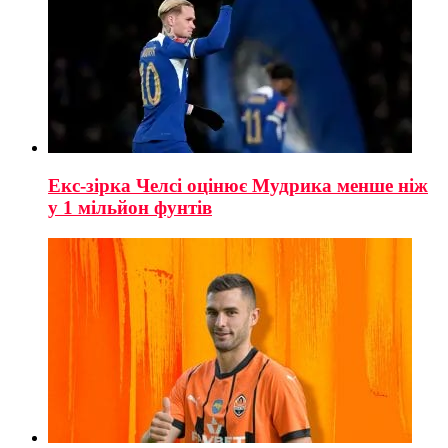
Екс-зірка Челсі оцінює Мудрика менше ніж
у 1 мільйон фунтів