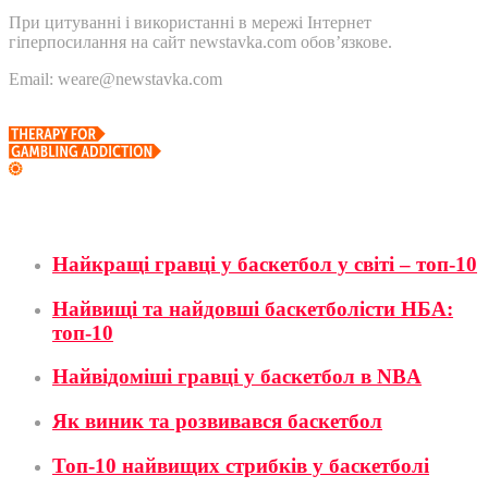
При цитуванні і використанні в мережі Інтернет
гіперпосилання на сайт newstavka.com обов’язкове.
Email: weare@newstavka.com
Баскетбол
Найкращі гравці у баскетбол у світі – топ-10
Найвищі та найдовші баскетболісти НБА:
топ-10
Найвідоміші гравці у баскетбол в NBA
Як виник та розвивався баскетбол
Топ-10 найвищих стрибків у баскетболі