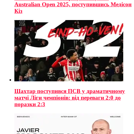
Australian Open 2025, поступившись Медісон
Кіз
Шахтар поступився ПСВ у драматичному
матчі Ліги чемпіонів: від переваги 2:0 до
поразки 2:3