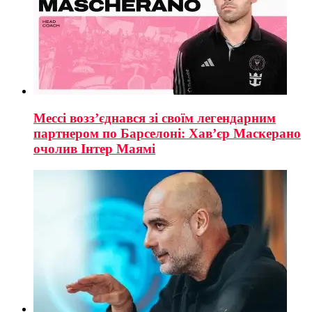
Мессі возз’єднався зі своїм легендарним
партнером по Барселоні: Хав’єр Маскерано
очолив Інтер Маямі