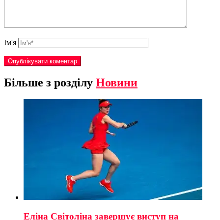
Ім'я
Більше з розділу
Новини
Еліна Світоліна завершує виступ на