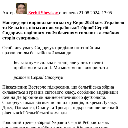
Автор
Serhii Shevtsov
оновлено
21.08.2024, 13:05
Напередодні вирішального матчу Євро-2024 між Україною
та Бельгією, півзахисник української збірної Сергій
Сидорчук поділився своїм баченням сильних та слабких
сторін суперника.
Особливу увагу Сидорчук приділив потенційним
вразливостям бельгійської команди.
Бельгія дуже сильна в атаці, але у них є певні
проблеми в захисті. Ми можемо це використати
розповів Сергій Сидорчук
Півзахисник Вестерло підкреслив, що бельгійська збірна
складається з гравців світового класу, особливо виділивши
Кевіна Де Брюйне як найнебезпечнішого футболіста.
Сидорчук також відзначив інших гравців, зокрема Лукаку,
Доку, Тілеманса, Онану та Тросара, підкресливши високий
рівень всієї бельгійської команди.
Головний тренер збірної України Сергій Ребров також
висловився щодо майбутнього матчу. Він визнав силу