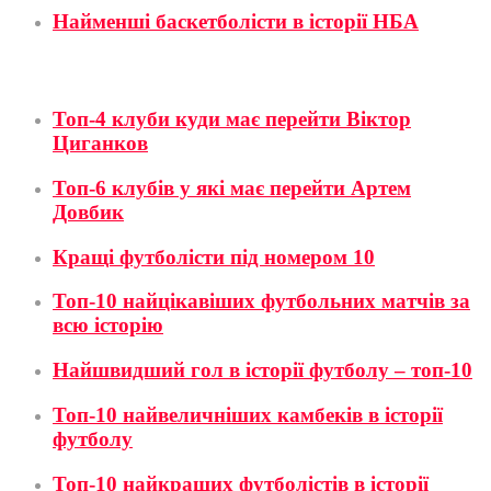
Найменші баскетболісти в історії НБА
Футбол
Топ-4 клуби куди має перейти Віктор
Циганков
Топ-6 клубів у які має перейти Артем
Довбик
Кращі футболісти під номером 10
Топ-10 найцікавіших футбольних матчів за
всю історію
Найшвидший гол в історії футболу – топ-10
Топ-10 найвеличніших камбеків в історії
футболу
Топ-10 найкращих футболістів в історії