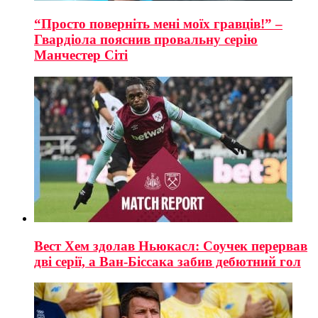
“Просто поверніть мені моїх гравців!” –
Гвардіола пояснив провальну серію
Манчестер Сіті
Вест Хем здолав Ньюкасл: Соучек перервав
дві серії, а Ван-Біссака забив дебютний гол