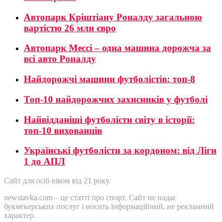
Автопарк Кріштіану Роналду загальною
вартістю 26 млн євро
Автопарк Мессі – одна машина дорожча за
всі авто Роналду
Найдорожчі машини футболістів: топ-8
Топ-10 найдорожчих захисників у футболі
Найвідданіші футболісти світу в історії:
топ-10 вихованців
Українські футболісти за кордоном: від Ліги
1 до АПЛ
Сайт для осіб віком від 21 року.
newstavka.com – це статті про спорт. Сайт не надає
букмекерських послуг і носить інформаційний, не рекламний
характер.