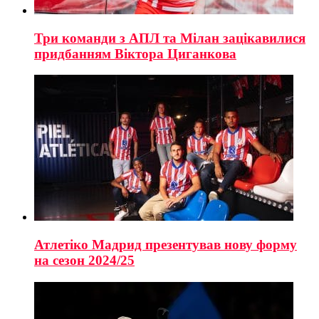
Три команди з АПЛ та Мілан зацікавилися
придбанням Віктора Циганкова
Атлетіко Мадрид презентував нову форму
на сезон 2024/25