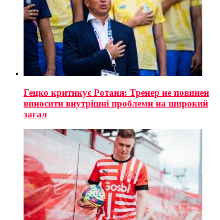
Гецко критикує Ротаня: Тренер не повинен
виносити внутрішні проблеми на широкий
загал