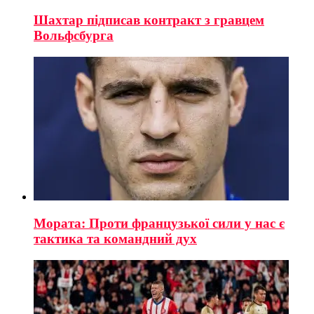
Шахтар підписав контракт з гравцем
Вольфсбурга
Мората: Проти французької сили у нас є
тактика та командний дух