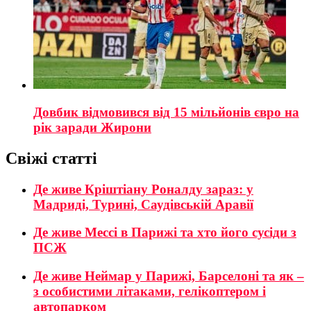
Довбик відмовився від 15 мільйонів євро на
рік заради Жирони
Свіжі статті
Де живе Кріштіану Роналду зараз: у
Мадриді, Турині, Саудівській Аравії
Де живе Мессі в Парижі та хто його сусіди з
ПСЖ
Де живе Неймар у Парижі, Барселоні та як –
з особистими літаками, гелікоптером і
автопарком