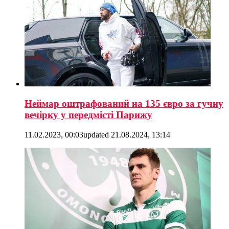
Неймар оштрафований на 135 євро за гучну
вечірку у передмісті Парижу
11.02.2023, 00:03
updated
21.08.2024, 13:14