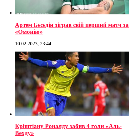
Артем Бєсєдін зіграв свій перший матч за
«Омонію»
10.02.2023, 23:44
Кріштіану Роналду забив 4 голи «Аль-
Вехду»