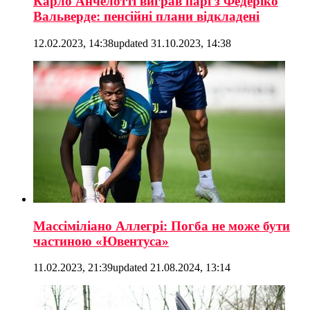
Карло Анчелотті виграв парі з Федеріко
Вальверде: пенсійні плани відкладені
12.02.2023, 14:38
updated
31.10.2023, 14:38
Массіміліано Аллегрі: Погба не може бути
частиною «Ювентуса»
11.02.2023, 21:39
updated
21.08.2024, 13:14