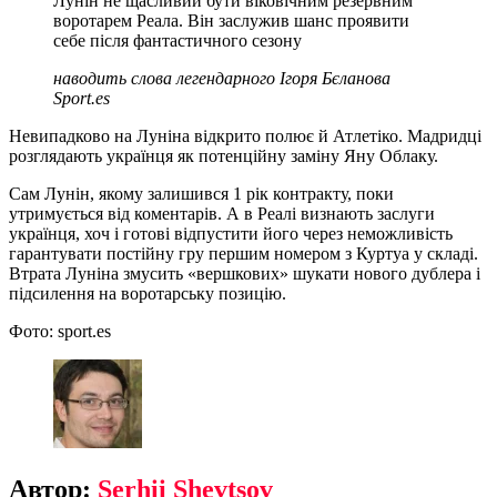
Лунін не щасливий бути віковічним резервним
воротарем Реала. Він заслужив шанс проявити
себе після фантастичного сезону
наводить слова легендарного Ігоря Бєланова
Sport.es
Невипадково на Луніна відкрито полює й Атлетіко. Мадридці
розглядають українця як потенційну заміну Яну Облаку.
Сам Лунін, якому залишився 1 рік контракту, поки
утримується від коментарів. А в Реалі визнають заслуги
українця, хоч і готові відпустити його через неможливість
гарантувати постійну гру першим номером з Куртуа у складі.
Втрата Луніна змусить «вершкових» шукати нового дублера і
підсилення на воротарську позицію.
Фото: sport.es
Автор:
Serhii Shevtsov