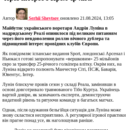
Автор
Serhii Shevtsov
оновлено
21.08.2024, 13:05
Майбутнє українського воротаря Андрія Луніна в
мадридському Реалі опинилося під великим питанням
через його невдоволення роллю вічного дублера та
підвищений інтерес провідних клубів Європи.
Як повідомляє іспанське видання Sport, лондонські Арсенал і
Ньюкасл готові запропонувати «вершковим» 25 мільйонів
євро за трансфер 25-річного голкіпера влітку. Окрім них, на
Луніна відкрито полюють Манчестер Сіті, ПСЖ, Баварія,
Ювентус, Інтер.
Лунін блискуче провів сезон у складі Реала, замінивши в
основі довготривало травмованого Тібо Куртуа. Українець
вартий довіри, як зазначають експерти, демонструючи
видатний рівень та рятуючи команду в багатьох матчах.
Однак, після одужання бельгійця ситуація для Луніна може
знову скластися несприятливо. А регулярної ігрової практики
він прагне понад усе, як наголошував раніше.