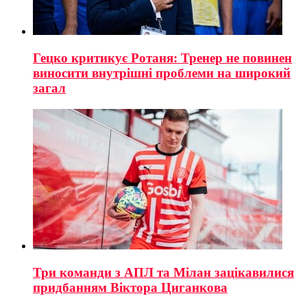
Гецко критикує Ротаня: Тренер не повинен
виносити внутрішні проблеми на широкий
загал
Три команди з АПЛ та Мілан зацікавилися
придбанням Віктора Циганкова