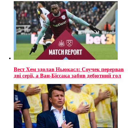
Вест Хем здолав Ньюкасл: Соучек перервав
дві серії, а Ван-Біссака забив дебютний гол