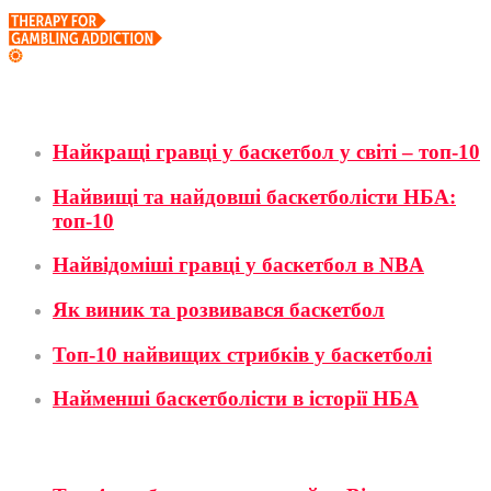
Баскетбол
Найкращі гравці у баскетбол у світі – топ-10
Найвищі та найдовші баскетболісти НБА:
топ-10
Найвідоміші гравці у баскетбол в NBA
Як виник та розвивався баскетбол
Топ-10 найвищих стрибків у баскетболі
Найменші баскетболісти в історії НБА
Футбол