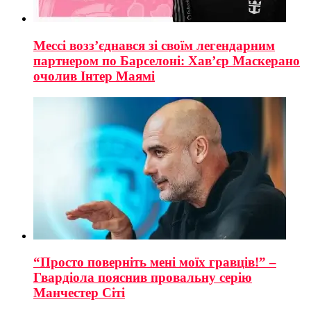
Мессі возз’єднався зі своїм легендарним
партнером по Барселоні: Хав’єр Маскерано
очолив Інтер Маямі
“Просто поверніть мені моїх гравців!” –
Гвардіола пояснив провальну серію
Манчестер Сіті