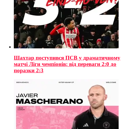
Шахтар поступився ПСВ у драматичному
матчі Ліги чемпіонів: від переваги 2:0 до
поразки 2:3