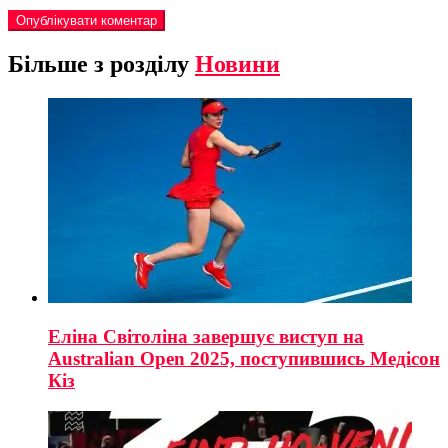
Більше з розділу
Новини
Еліна Світоліна завершує виступ на
Australian Open 2025, поступившись Медісон
Кіз