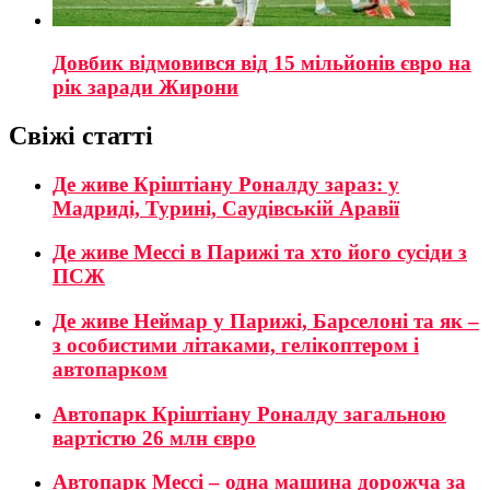
Довбик відмовився від 15 мільйонів євро на
рік заради Жирони
Свіжі статті
Де живе Кріштіану Роналду зараз: у
Мадриді, Турині, Саудівській Аравії
Де живе Мессі в Парижі та хто його сусіди з
ПСЖ
Де живе Неймар у Парижі, Барселоні та як –
з особистими літаками, гелікоптером і
автопарком
Автопарк Кріштіану Роналду загальною
вартістю 26 млн євро
Автопарк Мессі – одна машина дорожча за