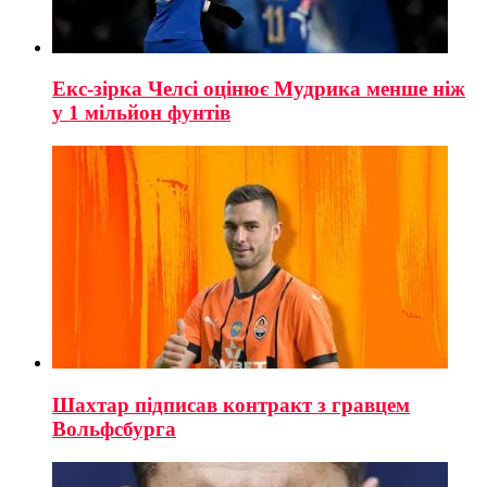
Екс-зірка Челсі оцінює Мудрика менше ніж
у 1 мільйон фунтів
Шахтар підписав контракт з гравцем
Вольфсбурга