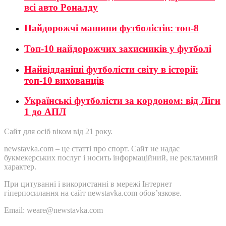
всі авто Роналду
Найдорожчі машини футболістів: топ-8
Топ-10 найдорожчих захисників у футболі
Найвідданіші футболісти світу в історії:
топ-10 вихованців
Українські футболісти за кордоном: від Ліги
1 до АПЛ
Сайт для осіб віком від 21 року.
newstavka.com – це статті про спорт. Сайт не надає
букмекерських послуг і носить інформаційний, не рекламний
характер.
При цитуванні і використанні в мережі Інтернет
гіперпосилання на сайт newstavka.com обов’язкове.
Email: weare@newstavka.com