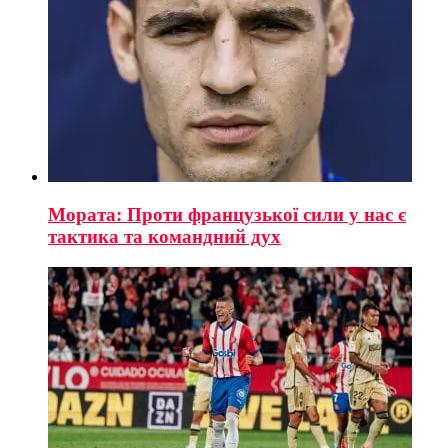
Мората: Проти французької сили у нас є
тактика та командний дух