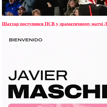
Шахтар поступився ПСВ у драматичному матчі Ліги