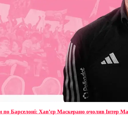
ом по Барселоні: Хав’єр Маскерано очолив Інтер М