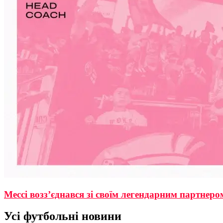
Мессі возз’єднався зі своїм легендарним партнер
Усі футбольні новини