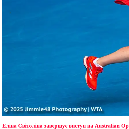
Еліна Світоліна завершує виступ на Australian O