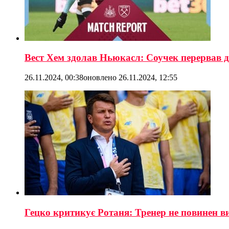
Вест Хем здолав Ньюкасл: Соучек перервав дв
26.11.2024, 00:38
оновлено
26.11.2024, 12:55
Гецко критикує Ротаня: Тренер не повинен 