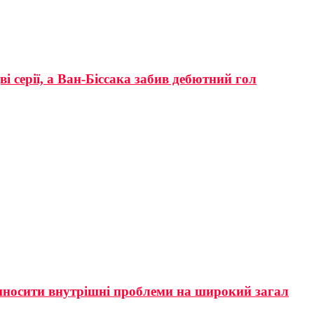
і серії, а Ван-Біссака забив дебютний гол
виносити внутрішні проблеми на широкий загал