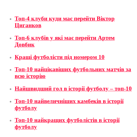
Футбол
Топ-4 клуби куди має перейти Віктор
Циганков
Топ-6 клубів у які має перейти Артем
Довбик
Кращі футболісти під номером 10
Топ-10 найцікавіших футбольних матчів за
всю історію
Найшвидший гол в історії футболу – топ-10
Топ-10 найвеличніших камбеків в історії
футболу
Топ-10 найкращих футболістів в історії
футболу