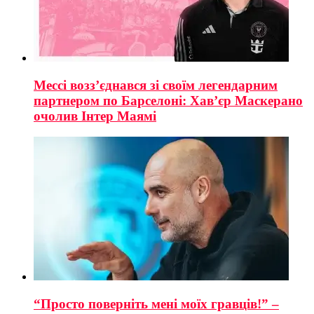
Мессі возз’єднався зі своїм легендарним
партнером по Барселоні: Хав’єр Маскерано
очолив Інтер Маямі
“Просто поверніть мені моїх гравців!” –