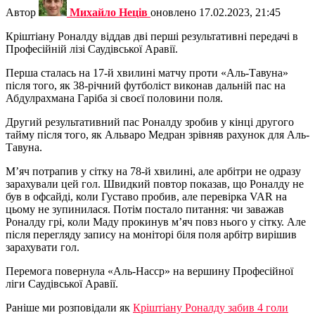
Автор
Михайло Неців
оновлено
17.02.2023, 21:45
Кріштіану Роналду віддав дві перші результативні передачі в
Професійній лізі Саудівської Аравії.
Перша сталась на 17-й хвилині матчу проти «Аль-Тавуна»
після того, як 38-річний футболіст виконав дальній пас на
Абдулрахмана Гаріба зі своєї половини поля.
Другий результативний пас Роналду зробив у кінці другого
тайму після того, як Альваро Медран зрівняв рахунок для Аль-
Тавуна.
М’яч потрапив у сітку на 78-й хвилині, але арбітри не одразу
зарахували цей гол. Швидкий повтор показав, що Роналду не
був в офсайді, коли Густаво пробив, але перевірка VAR на
цьому не зупинилася. Потім постало питання: чи заважав
Роналду грі, коли Маду прокинув м’яч повз нього у сітку. Але
після перегляду запису на моніторі біля поля арбітр вирішив
зарахувати гол.
Перемога повернула «Аль-Насср» на вершину Професійної
ліги Саудівської Аравії.
Раніше ми розповідали як
Кріштіану Роналду забив 4 голи