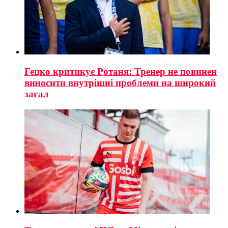
Гецко критикує Ротаня: Тренер не повинен
виносити внутрішні проблеми на широкий
загал