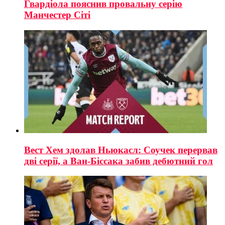
Гвардіола пояснив провальну серію
Манчестер Сіті
Вест Хем здолав Ньюкасл: Соучек перервав
дві серії, а Ван-Біссака забив дебютний гол