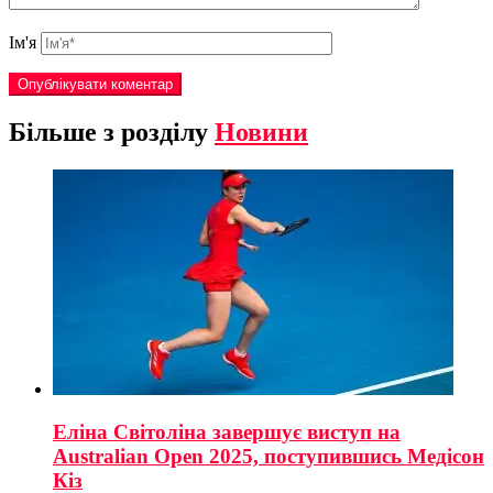
Ім'я
Більше з розділу
Новини
Еліна Світоліна завершує виступ на
Australian Open 2025, поступившись Медісон
Кіз