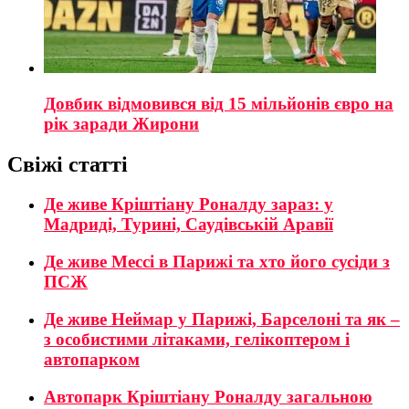
Довбик відмовився від 15 мільйонів євро на
рік заради Жирони
Свіжі статті
Де живе Кріштіану Роналду зараз: у
Мадриді, Турині, Саудівській Аравії
Де живе Мессі в Парижі та хто його сусіди з
ПСЖ
Де живе Неймар у Парижі, Барселоні та як –
з особистими літаками, гелікоптером і
автопарком
Автопарк Кріштіану Роналду загальною