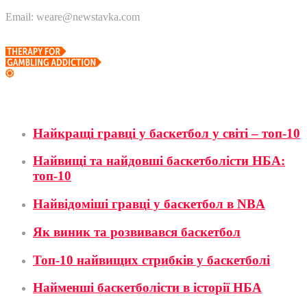
Email: weare@newstavka.com
Баскетбол
Найкращі гравці у баскетбол у світі – топ-10
Найвищі та найдовші баскетболісти НБА:
топ-10
Найвідоміші гравці у баскетбол в NBA
Як виник та розвивався баскетбол
Топ-10 найвищих стрибків у баскетболі
Найменші баскетболісти в історії НБА