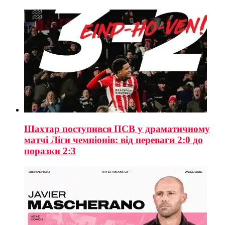
Шахтар поступився ПСВ у драматичному
матчі Ліги чемпіонів: від переваги 2:0 до
поразки 2:3