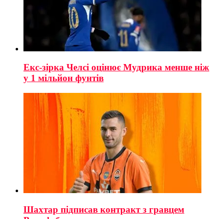
Екс-зірка Челсі оцінює Мудрика менше ніж
у 1 мільйон фунтів
Шахтар підписав контракт з гравцем