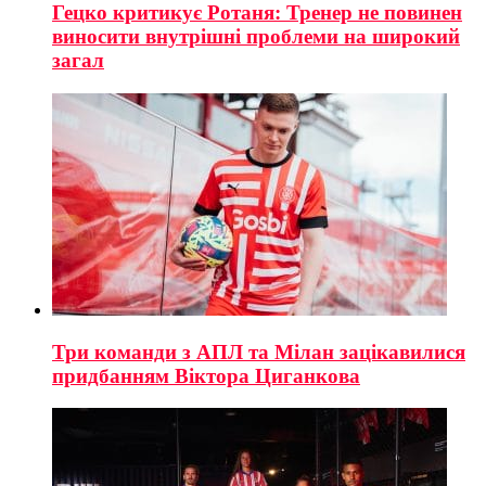
Гецко критикує Ротаня: Тренер не повинен
виносити внутрішні проблеми на широкий
загал
Три команди з АПЛ та Мілан зацікавилися
придбанням Віктора Циганкова