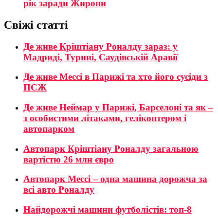
рік заради Жирони
Свіжі статті
Де живе Кріштіану Роналду зараз: у
Мадриді, Турині, Саудівській Аравії
Де живе Мессі в Парижі та хто його сусіди з
ПСЖ
Де живе Неймар у Парижі, Барселоні та як –
з особистими літаками, гелікоптером і
автопарком
Автопарк Кріштіану Роналду загальною
вартістю 26 млн євро
Автопарк Мессі – одна машина дорожча за
всі авто Роналду
Найдорожчі машини футболістів: топ-8