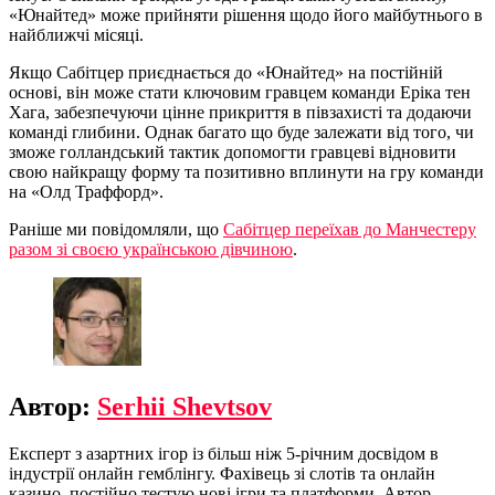
«Юнайтед» може прийняти рішення щодо його майбутнього в
найближчі місяці.
Якщо Сабітцер приєднається до «Юнайтед» на постійній
основі, він може стати ключовим гравцем команди Еріка тен
Хага, забезпечуючи цінне прикриття в півзахисті та додаючи
команді глибини. Однак багато що буде залежати від того, чи
зможе голландський тактик допомогти гравцеві відновити
свою найкращу форму та позитивно вплинути на гру команди
на «Олд Траффорд».
Раніше ми повідомляли, що
Сабітцер переїхав до Манчестеру
разом зі своєю українською дівчиною
.
Автор:
Serhii Shevtsov
Експерт з азартних ігор із більш ніж 5-річним досвідом в
індустрії онлайн гемблінгу. Фахівець зі слотів та онлайн
казино, постійно тестую нові ігри та платформи. Автор