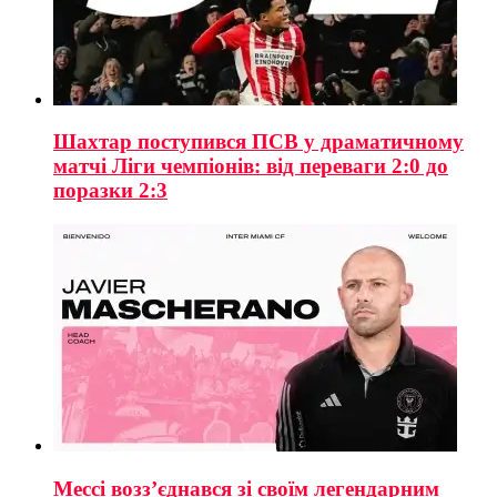
Шахтар поступився ПСВ у драматичному
матчі Ліги чемпіонів: від переваги 2:0 до
поразки 2:3
Мессі возз’єднався зі своїм легендарним