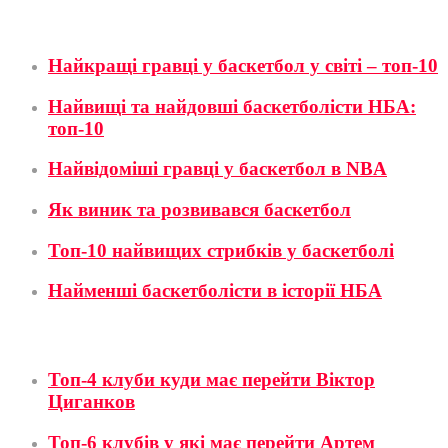
Баскетбол
Найкращі гравці у баскетбол у світі – топ-10
Найвищі та найдовші баскетболісти НБА:
топ-10
Найвідоміші гравці у баскетбол в NBA
Як виник та розвивався баскетбол
Топ-10 найвищих стрибків у баскетболі
Найменші баскетболісти в історії НБА
Футбол
Топ-4 клуби куди має перейти Віктор
Циганков
Топ-6 клубів у які має перейти Артем