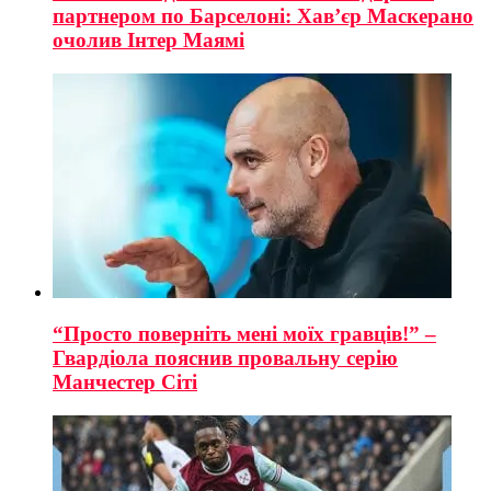
партнером по Барселоні: Хав’єр Маскерано
очолив Інтер Маямі
“Просто поверніть мені моїх гравців!” –
Гвардіола пояснив провальну серію
Манчестер Сіті