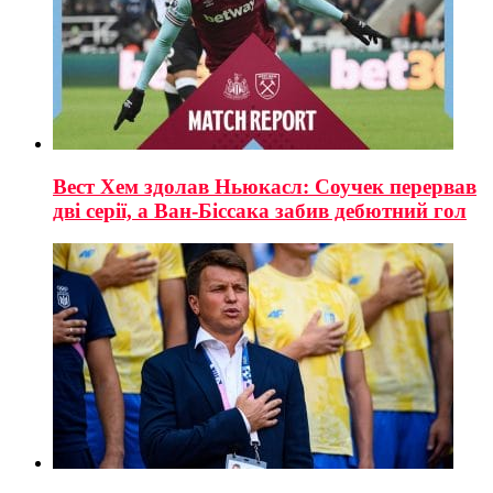
Вест Хем здолав Ньюкасл: Соучек перервав
дві серії, а Ван-Біссака забив дебютний гол