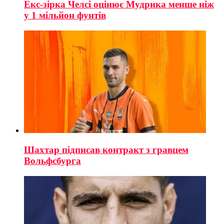
Екс-зірка Челсі оцінює Мудрика менше ніж
у 1 мільйон фунтів
Шахтар підписав контракт з гравцем
Вольфсбурга