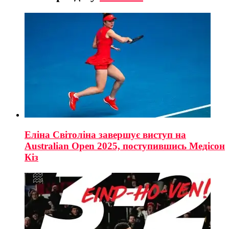
Еліна Світоліна завершує виступ на
Australian Open 2025, поступившись Медісон
Кіз