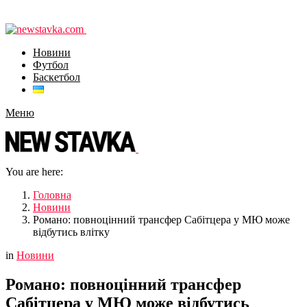
Новини
Футбол
Баскетбол
Меню
You are here:
Головна
Новини
Романо: повноцінний трансфер Сабітцера у МЮ може
відбутись влітку
in
Новини
Романо: повноцінний трансфер
Сабітцера у МЮ може відбутись