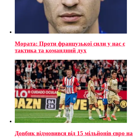
Мората: Проти французької сили у нас є
тактика та командний дух
Довбик відмовився від 15 мільйонів євро на