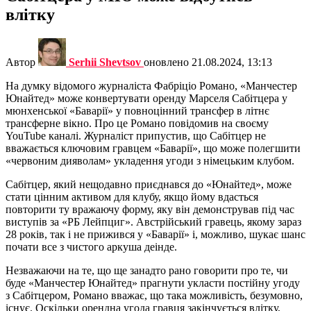
влітку
Автор
Serhii Shevtsov
оновлено
21.08.2024, 13:13
На думку відомого журналіста Фабріціо Романо, «Манчестер
Юнайтед» може конвертувати оренду Марселя Сабітцера у
мюнхенської «Баварії» у повноцінний трансфер в літнє
трансферне вікно. Про це Романо повідомив на своєму
YouTube каналі. Журналіст припустив, що Сабітцер не
вважається ключовим гравцем «Баварії», що може полегшити
«червоним дияволам» укладення угоди з німецьким клубом.
Сабітцер, який нещодавно приєднався до «Юнайтед», може
стати цінним активом для клубу, якщо йому вдасться
повторити ту вражаючу форму, яку він демонстрував під час
виступів за «РБ Лейпциг». Австрійський гравець, якому зараз
28 років, так і не прижився у «Баварії» і, можливо, шукає шанс
почати все з чистого аркуша деінде.
Незважаючи на те, що ще занадто рано говорити про те, чи
буде «Манчестер Юнайтед» прагнути укласти постійну угоду
з Сабітцером, Романо вважає, що така можливість, безумовно,
існує. Оскільки орендна угода гравця закінчується влітку,