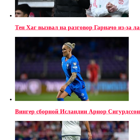
Тен Хаг вызвал на разговор Гарначо из-за ла
Вингер сборной Исландии Арнор Сигурдссон