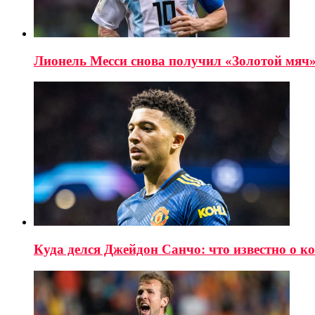
Лионель Месси снова получил «Золотой мяч
Куда делся Джейдон Санчо: что известно о к