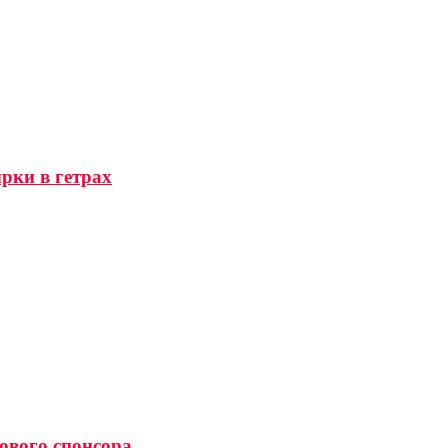
рки в гетрах
нового спонсора