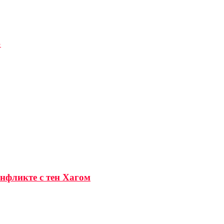
»
онфликте с тен Хагом