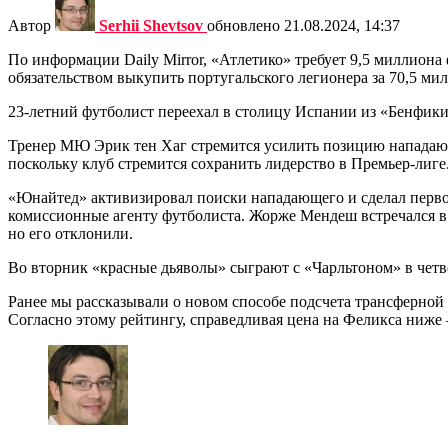
Автор
Serhii Shevtsov
обновлено
21.08.2024, 14:37
По информации Daily Mirror, «Атлетико» требует 9,5 миллиона
обязательством выкупить португальского легионера за 70,5 ми
23-летний футболист переехал в столицу Испании из «Бенфики»
Тренер МЮ Эрик тен Хаг стремится усилить позицию нападающ
поскольку клуб стремится сохранить лидерство в Премьер-лиге
«Юнайтед» активизировал поиски нападающего и сделал первое 
комиссионные агенту футболиста. Жорже Мендеш встречался в
но его отклонили.
Во вторник «красные дьяволы» сыграют с «Чарльтоном» в четв
Ранее мы рассказывали о новом способе подсчета трансферной
Согласно этому рейтингу, справедливая цена на Феликса ниже –