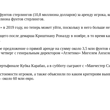
 фунтов стерлингов (10,8 миллиона долларов) за аренду игрока
ллиона фунтов стерлингов.
 в 2019 году, но теперь может уйти, поскольку в него больше н
его после демарша Криштиану Роналду в ноябре, в то время ка
.
предложение о прямой аренде на сумму около 3,5 млн фунтов ст
 четверг с генеральным директором «Атлетико» Мигелем Анхел
ертьфинале Кубка Карабао, а в субботу сыграют с «Манчестер С
 стоимости игроков, а также объяснили по каким критериям выи
 около 60 млн евро.