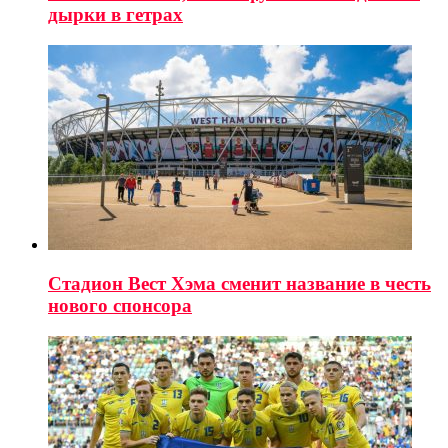
дырки в гетрах
Стадион Вест Хэма сменит название в честь
нового спонсора