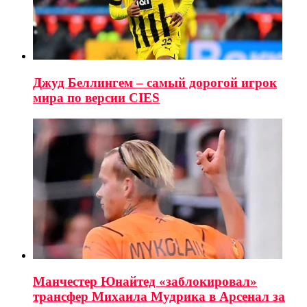
Джуд Беллингем – самый дорогой игрок
мира по версии CIES
Манчестер Юнайтед «заблокировал»
трансфер Михаила Мудрика в Арсенал за