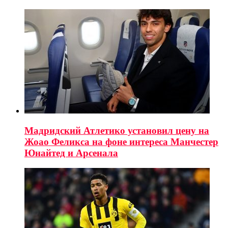
Мадридский Атлетико установил цену на
Жоао Феликса на фоне интереса Манчестер
Юнайтед и Арсенала