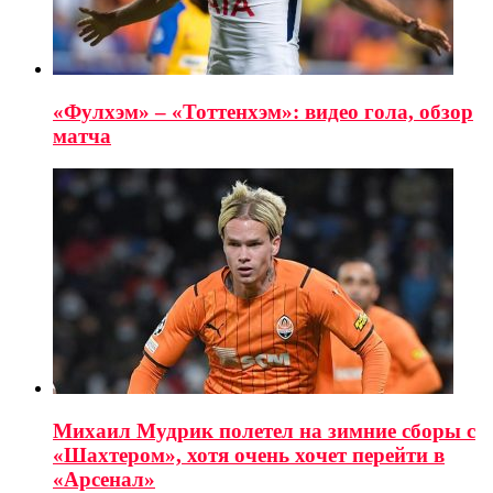
«Фулхэм» – «Тоттенхэм»: видео гола, обзор
матча
Михаил Мудрик полетел на зимние сборы с
«Шахтером», хотя очень хочет перейти в
«Арсенал»