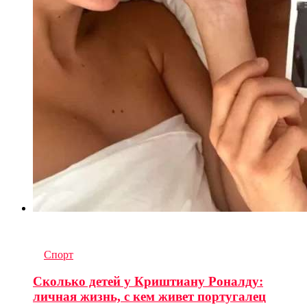
6
комментариев
in
Спорт
Сколько детей у Криштиану Роналду:
личная жизнь, с кем живет португалец