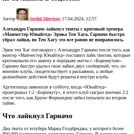
Автор
Serhii Shevtsov
17.04.2024, 12:57
Алехандро Гарначо лайкнул твиты с критикой тренера
«Манчестер Юнайтед» Эрика Тен Хага. Гарначо быстро
убрал лайки, но Тен Хагу это все равно не понравилось.
Эрик тен Хаг поговорил с Алехандро Гарначо после того, как
вингер «Манчестер Юнайтед» поставил лайк твитам, которые
критиковали его замену в перерыве матча с «Борнмутом».
Гарначо быстро удалил свои лайки двух сообщений, что, по
мнению клуба, свидетельствует о раскаянии, а любые
дальнейшие действия будут решаться внутри клуба.
Аргентинца заменили в субботу, когда «Юнайтед»
проигрывал 1:2 «Борнмуту», в итоге клуб сыграл вничью 2:2
после того, как Бруно Фернандеш забил пенальти во втором
тайме.
Что лайкнул Гарначо
Два твита от ютубера Марка Голдбриджа, у которого более
800 000 подписчиков, понравились Гарначо. В одном из них