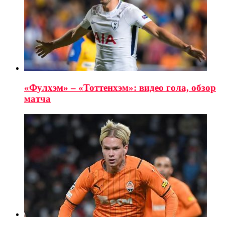
«Фулхэм» – «Тоттенхэм»: видео гола, обзор
матча