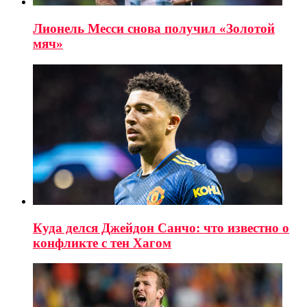
Лионель Месси снова получил «Золотой
мяч»
Куда делся Джейдон Санчо: что известно о
конфликте с тен Хагом