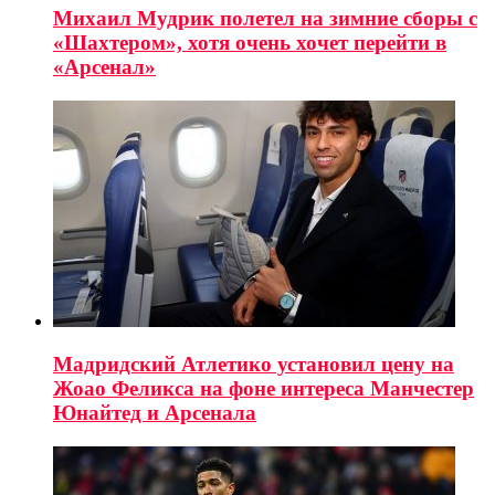
Михаил Мудрик полетел на зимние сборы с
«Шахтером», хотя очень хочет перейти в
«Арсенал»
Мадридский Атлетико установил цену на
Жоао Феликса на фоне интереса Манчестер
Юнайтед и Арсенала