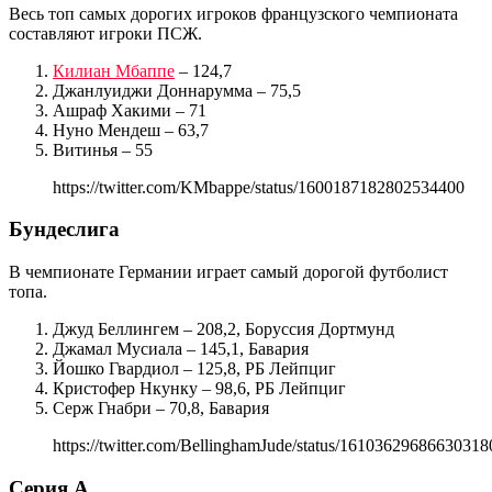
Весь топ самых дорогих игроков французского чемпионата
составляют игроки ПСЖ.
Килиан Мбаппе
– 124,7
Джанлуиджи Доннарумма – 75,5
Ашраф Хакими – 71
Нуно Мендеш – 63,7
Витинья – 55
https://twitter.com/KMbappe/status/1600187182802534400
Бундеслига
В чемпионате Германии играет самый дорогой футболист
топа.
Джуд Беллингем – 208,2, Боруссия Дортмунд
Джамал Мусиала – 145,1, Бавария
Йошко Гвардиол – 125,8, РБ Лейпциг
Кристофер Нкунку – 98,6, РБ Лейпциг
Серж Гнабри – 70,8, Бавария
https://twitter.com/BellinghamJude/status/16103629686630318
Серия А