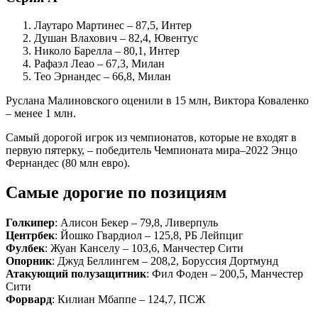
Лаутаро Мартинес – 87,5, Интер
Душан Влахович – 82,4, Ювентус
Николо Барелла – 80,1, Интер
Рафаэл Леао – 67,3, Милан
Тео Эрнандес – 66,8, Милан
Руслана Малиновского оценили в 15 млн, Виктора Коваленко
– менее 1 млн.
Самый дорогой игрок из чемпионатов, которые не входят в
первую пятерку, – победитель Чемпионата мира–2022 Энцо
Фернандес (80 млн евро).
Самые дорогие по позициям
Голкипер
: Алисон Бекер – 79,8, Ливерпуль
Центрбек
: Йошко Гвардиол – 125,8, РБ Лейпциг
Фулбек
: Жуан Канселу – 103,6, Манчестер Сити
Опорник
: Джуд Беллингем – 208,2, Боруссия Дортмунд
Атакующий полузащитник
: Фил Фоден – 200,5, Манчестер
Сити
Форвард
: Килиан Мбаппе – 124,7, ПСЖ