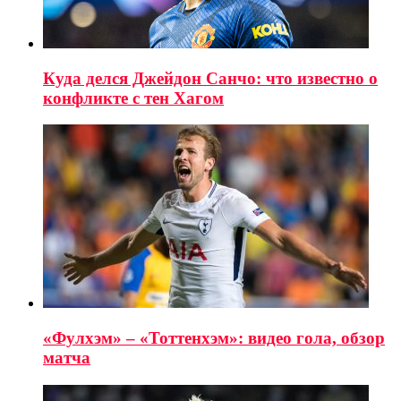
Куда делся Джейдон Санчо: что известно о
конфликте с тен Хагом
«Фулхэм» – «Тоттенхэм»: видео гола, обзор
матча