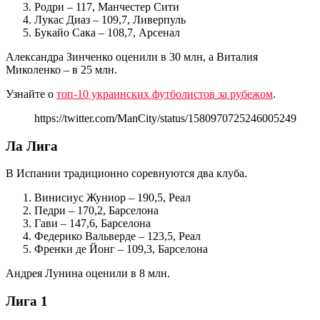
Родри – 117, Манчестер Сити
Лукас Диаз – 109,7, Ливерпуль
Букайо Сака – 108,7, Арсенал
Александра Зинченко оценили в 30 млн, а Виталия
Миколенко – в 25 млн.
Узнайте о
топ-10 украинских футболистов за рубежом
.
https://twitter.com/ManCity/status/1580970725246005249
Ла Лига
В Испании традиционно соревнуются два клуба.
Винисиус Жуниор – 190,5, Реал
Педри – 170,2, Барселона
Гави – 147,6, Барселона
Федерико Вальверде – 123,5, Реал
Френки де Йонг – 109,3, Барселона
Андрея Лунина оценили в 8 млн.
Лига 1