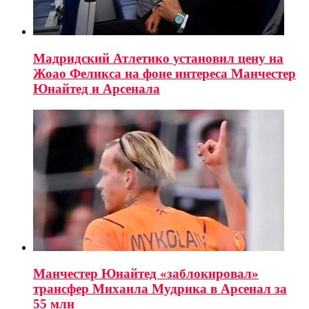
Мадридский Атлетико установил цену на
Жоао Феликса на фоне интереса Манчестер
Юнайтед и Арсенала
Манчестер Юнайтед «заблокировал»
трансфер Михаила Мудрика в Арсенал за
55 млн