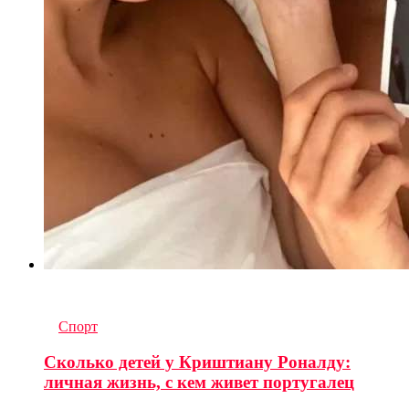
6
комментариев
in
Спорт
Сколько детей у Криштиану Роналду:
личная жизнь, с кем живет португалец