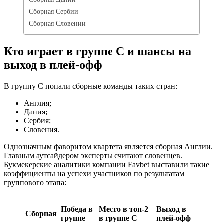
Сборная Сербии
Сборная Словении
Кто играет в группе C и шансы на
выход в плей-офф
В группу C попали сборные команды таких стран:
Англия;
Дания;
Сербия;
Словения.
Однозначным фаворитом квартета является сборная Англии.
Главным аутсайдером эксперты считают словенцев.
Букмекерские аналитики компании Favbet выставили такие
коэффициенты на успехи участников по результатам
группового этапа:
Победа в
Место в топ-2
Выход в
Сборная
группе
в группе C
плей-офф