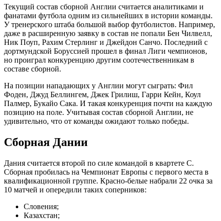
Текущий состав сборной Англии считается аналитиками и
фанатами футбола одним из сильнейших в истории команды.
У тренерского штаба большой выбор футболистов. Например,
даже в расширенную заявку в состав не попали Бен Чилвелл,
Ник Поуп, Рахим Стерлинг и Джейдон Санчо. Последний с
дортмундской Боруссией прошел в финал Лиги чемпионов,
но проиграл конкуренцию другим соотечественникам в
составе сборной.
На позиции нападающих у Англии могут сыграть: Фил
Фоден, Джуд Беллингем, Джек Грилиш, Гарри Кейн, Коул
Палмер, Букайо Сака. И такая конкуренция почти на каждую
позицию на поле. Учитывая состав сборной Англии, не
удивительно, что от команды ожидают только победы.
Сборная Дании
Дания считается второй по силе командой в квартете С.
Сборная пробилась на Чемпионат Европы с первого места в
квалификационной группе. Красно-белые набрали 22 очка за
10 матчей и опередили таких соперников:
Словения;
Казахстан;