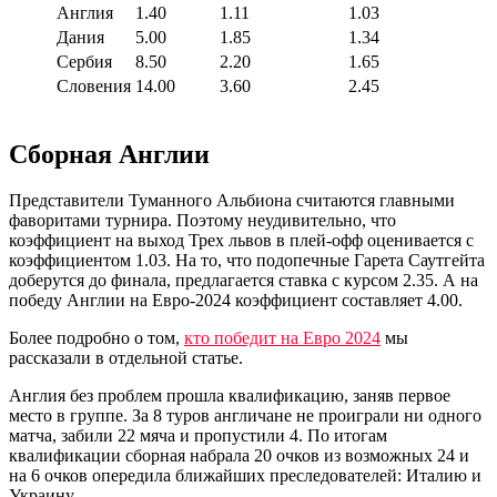
Англия
1.40
1.11
1.03
Дания
5.00
1.85
1.34
Сербия
8.50
2.20
1.65
Словения
14.00
3.60
2.45
Сборная Англии
Представители Туманного Альбиона считаются главными
фаворитами турнира. Поэтому неудивительно, что
коэффициент на выход Трех львов в плей-офф оценивается с
коэффициентом 1.03. На то, что подопечные Гарета Саутгейта
доберутся до финала, предлагается ставка с курсом 2.35. А на
победу Англии на Евро-2024 коэффициент составляет 4.00.
Более подробно о том,
кто победит на Евро 2024
мы
рассказали в отдельной статье.
Англия без проблем прошла квалификацию, заняв первое
место в группе. За 8 туров англичане не проиграли ни одного
матча, забили 22 мяча и пропустили 4. По итогам
квалификации сборная набрала 20 очков из возможных 24 и
на 6 очков опередила ближайших преследователей: Италию и
Украину.