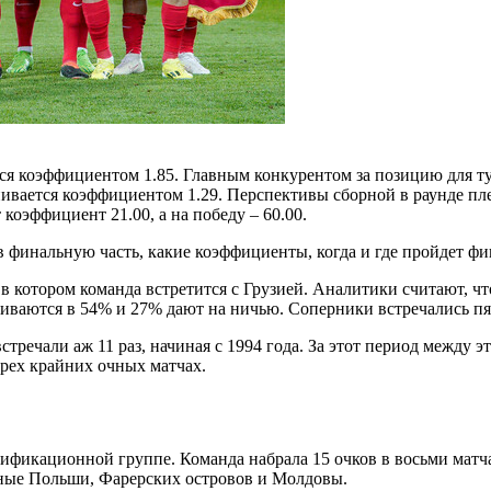
я коэффициентом 1.85. Главным конкурентом за позицию для ту
нивается коэффициентом 1.29. Перспективы сборной в раунде пл
коэффициент 21.00, а на победу – 60.00.
в финальную часть, какие коэффициенты, когда и где пройдет фи
, в котором команда встретится с Грузией. Аналитики считают, 
ваются в 54% и 27% дают на ничью. Соперники встречались пять
речали аж 11 раз, начиная с 1994 года. За этот период между э
трех крайних очных матчах.
лификационной группе. Команда набрала 15 очков в восьми мат
рные Польши, Фарерских островов и Молдовы.