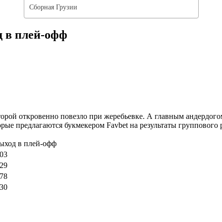
Сборная Грузии
д в плей-офф
торой откровенно повезло при жеребьевке. А главным андердого
ые предлагаются букмекером Favbet на результаты группового р
ыход в плей-офф
.03
.29
.78
.30