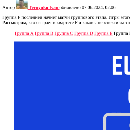
Автор
Ternynko Ivan
обновлено
07.06.2024, 02:06
Группа F последней начнет матчи группового этапа. Игры этог
Рассмотрим, кто сыграет в квартете F и каковы перспективы э
Группа A
Группа B
Группа C
Группа D
Группа E
Группа 