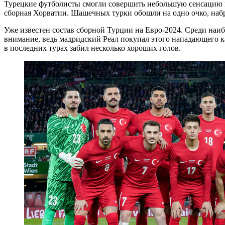
Турецкие футболисты смогли совершить небольшую сенсацию в
сборная Хорватии. Шашечных турки обошли на одно очко, набра
Уже известен состав сборной Турции на Евро-2024. Среди наиб
внимание, ведь мадридский Реал покупал этого нападающего к
в последних турах забил несколько хороших голов.