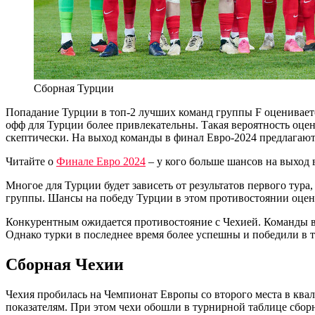
Сборная Турции
Попадание Турции в топ-2 лучших команд группы F оцениваетс
офф для Турции более привлекательны. Такая вероятность оце
скептически. На выход команды в финал Евро-2024 предлагают 
Читайте о
Финале Евро 2024
– у кого больше шансов на выход 
Многое для Турции будет зависеть от результатов первого тура
группы. Шансы на победу Турции в этом противостоянии оцени
Конкурентным ожидается противостояние с Чехией. Команды вст
Однако турки в последнее время более успешны и победили в 
Сборная Чехии
Чехия пробилась на Чемпионат Европы со второго места в ква
показателям. При этом чехи обошли в турнирной таблице сбо