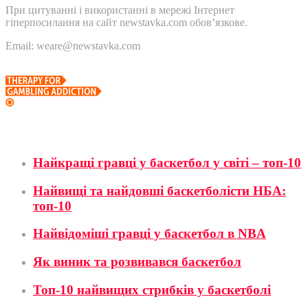
При цитуванні і використанні в мережі Інтернет
гіперпосилання на сайт newstavka.com обов’язкове.
Email: weare@newstavka.com
Баскетбол
Найкращі гравці у баскетбол у світі – топ-10
Найвищі та найдовші баскетболісти НБА:
топ-10
Найвідоміші гравці у баскетбол в NBA
Як виник та розвивався баскетбол
Топ-10 найвищих стрибків у баскетболі