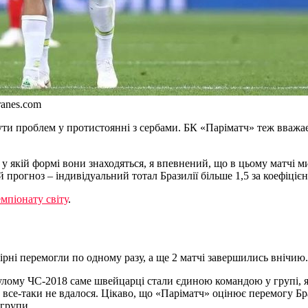
ranes.com
ти проблем у протистоянні з сербами. БК «Паріматч» теж вважає
 у якій формі вони знаходяться, я впевнений, що в цьому матчі ми
 прогноз – індивідуальний тотал Бразилії більше 1,5 за коефіціє
мпіонату світу
.
бірні перемогли по одному разу, а ще 2 матчі завершились внічию
ому ЧС-2018 саме швейцарці стали єдиною командою у групі, яка 
м все-таки не вдалося. Цікаво, що «Паріматч» оцінює перемогу Бр
 групи.