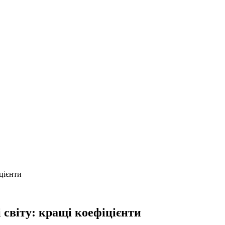
іцієнти
 світу: кращі коефіцієнти