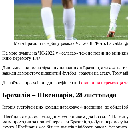
Матч Бразилії і Сербії у рамках ЧС-2018. Фото: barcablaug
На мою думку, на ЧС-2022 у «селесао» теж не повинно виникну
їхню перемогу
1,47
.
Дивлячись на імена зіркових нападників Бразилії, а також на те,
завжди демонструє відкритий футбол, граючи на атаку. Тому мій
Дізнайтесь про усі вигідні коефіцієнти і
ставки на переможця че
Бразилія – Швейцарія, 28 листопада
Історія зустрічей цих команд нараховує 4 поєдинка, де обидві з
Швейцарія є доволі складним суперником для Бразилії. На минул
матч проходив за повної переваги Бразилії, здобути перемогу ї
думку, Швейцарія має більше шансів відібрати очки у фаворита