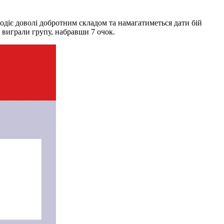
лодіє доволі добротним складом та намагатиметься дати бій
і виграли групу, набравши 7 очок.