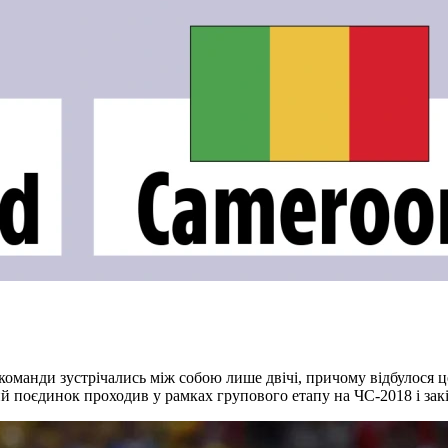
оманди зустрічались між собою лише двічі, причому відбулося це
ий поєдинок проходив у рамках групового етапу на ЧС-2018 і зак