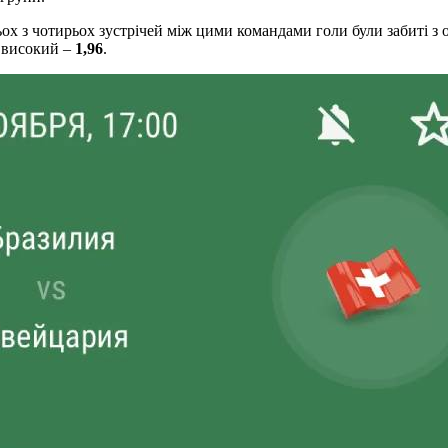
ох з чотирьох зустрічей між цими командами голи були забиті з о
і високий –
1,96
.