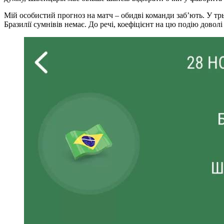
Мій особистий прогноз на матч – обидві команди заб’ють. У трь
Бразилії сумнівів немає. До речі, коефіцієнт на цю подію довол