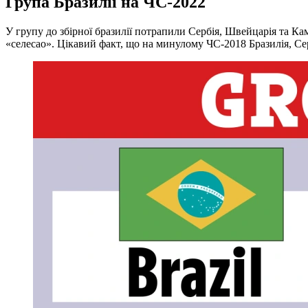
Група Бразилії на ЧС-2022
У групу до збірної бразилії потрапили Сербія, Швейцарія та Ка
«селесао». Цікавий факт, що на минулому ЧС-2018 Бразилія, Сер