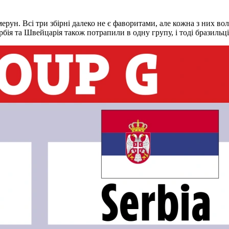
мерун. Всі три збірні далеко не є фаворитами, але кожна з них во
бія та Швейцарія також потрапили в одну групу, і тоді бразильц