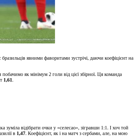
 бразильців явними фаворитами зустрічі, даючи коефіцієнт на
 побачимо як мінімум 2 голи від цієї збірної. Ця команда
нт
1,61
.
.
зуміла відібрати очки у «селесао», зігравши 1:1. І хоч той
азилії в
1,47
. Коефіцієнт, як і на матч з сербами, але, на мою