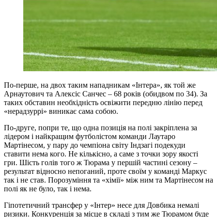
По-перше, на двох таким нападникам «Інтера», як той же
Арнаутович та Алексіс Санчес – 68 років (обидвом по 34). За
таких обставин необхідність освіжити передню лінію перед
«нерадзуррі» виникає сама собою.
По-друге, попри те, що одна позиція на полі закріплена за
лідером і найкращим футболістом команди Лаутаро
Мартінесом, у пару до чемпіона світу Індзагі подекуди
ставити нема кого. Не кількісно, а саме з точки зору якості
гри. Шість голів того ж Тюрама у першій частині сезону –
результат відносно непоганий, проте своїм у команді Маркус
так і не став. Порозуміння та «хімії» між ним та Мартінесом на
полі як не було, так і нема.
Гіпотетичний трансфер у «Інтер» несе для Довбика немалі
ризики. Конкуренція за місце в складі з тим же Тюрамом буде