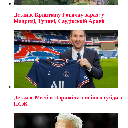
Де живе Кріштіану Роналду зараз: у
Мадриді, Турині, Саудівській Аравії
Де живе Мессі в Парижі та хто його сусіди з
ПСЖ