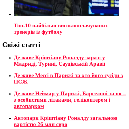
Топ-10 найбільш високооплачуваних
тренерів із футболу
Свіжі статті
Де живе Кріштіану Роналду зараз: у
Мадриді, Турині, Саудівській Аравії
Де живе Мессі в Парижі та хто його сусіди з
ПСЖ
Де живе Неймар у Парижі, Барселоні та як –
з особистими літаками, гелікоптером і
автопарком
Автопарк Кріштіану Роналду загальною
вартістю 26 млн євро