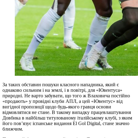
За таких обставин пошуки класного нападника, який є
однаково сильним і на землі, і в повітрі, для «Ювентуса»
природні. Не варто забувати, що того ж Влаховича постійно
«продають» у провідні клуби АПЛ, а цей «Ювентус» від
вигідної пропозиції щодо будь-якого гравця основи
відмовлятися не стане. В такому випадку працевлаштування
Довбика в найбільш титулованому італійському клубі, з яким
його пов’язує іспанське видання El Gol Digital, стане значно
ближчим.