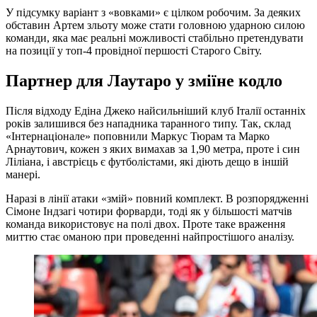
У підсумку варіант з «вовками» є цілком робочим. За деяких
обставин Артем зльоту може стати головною ударною силою
команди, яка має реальні можливості стабільно претендувати
на позиції у топ-4 провідної першості Старого Світу.
Партнер для Лаутаро у зміїне кодло
Після відходу Едіна Джеко найсильніший клуб Італії останніх
років залишився без нападника таранного типу. Так, склад
«Інтернаціонале» поповнили Маркус Тюрам та Марко
Арнаутович, кожен з яких вимахав за 1,90 метра, проте і син
Ліліана, і австрієць є футболістами, які діють дещо в іншій
манері.
Наразі в лінії атаки «змій» повний комплект. В розпорядженні
Сімоне Індзагі чотири форварди, тоді як у більшості матчів
команда використовує на полі двох. Проте таке враження
миттю стає оманою при проведенні найпростішого аналізу.