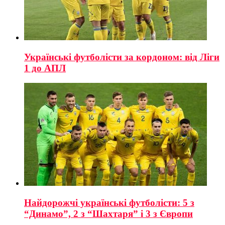
Українські футболісти за кордоном: від Ліги
1 до АПЛ
Найдорожчі українські футболісти: 5 з
“Динамо”, 2 з “Шахтаря” і 3 з Європи