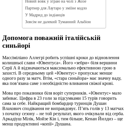
Новий вовк у зграю на чолі з Жозе
Партнер для Лаутаро у зміїне кодло
У Мадрид до індіанців
Зовсім не далекий Туманний Альбіон
Допомога поважній італійській
синьйорі
Массіміліано Аллегрі робить успішні кроки до відновлення
колишньої слави «Ювентуса». Його «зебри» біля вершини
Серії А й відзначаються максимально ефективною грою в
захисті. В середньому цей «Ювентус» пропускає менше
одного разу за матч. Втім, «стара синьйора» має значну ваду,
яка пов’язана саме з необхідністю вливання свіжої крові.
Мова про показники біля воріт суперників. «Ювентус» мало
забиває. Цифра в 23 голи за підсумками 15 турів говорить
сама за себе. Найкращий бомбардир туринців Душан
Влахович сподівання не виправдовує. П’ять голів у 13 матчах
з початку сезону – не той результат, якого очікували від серба.
Аркадіуш Мілік, Мойзе Кін і, тим більше, Кенан Йилдиз – ще
менш продуктивні «копії» Душана.