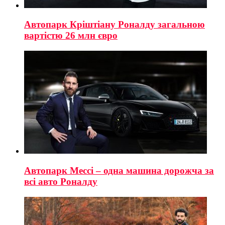
Автопарк Кріштіану Роналду загальною
вартістю 26 млн євро
Автопарк Мессі – одна машина дорожча за
всі авто Роналду