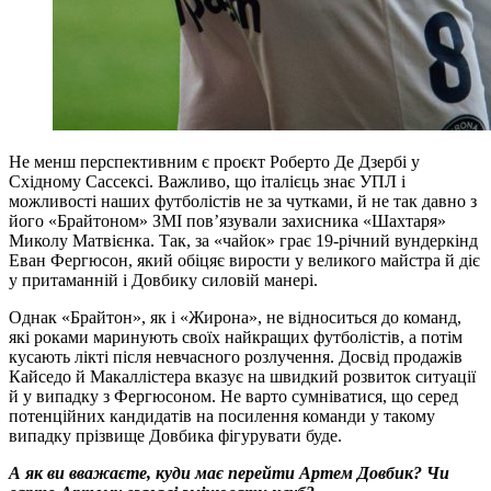
Не менш перспективним є проєкт Роберто Де Дзербі у
Східному Сассексі. Важливо, що італієць знає УПЛ і
можливості наших футболістів не за чутками, й не так давно з
його «Брайтоном» ЗМІ пов’язували захисника «Шахтаря»
Миколу Матвієнка. Так, за «чайок» грає 19-річний вундеркінд
Еван Фергюсон, який обіцяє вирости у великого майстра й діє
у притаманній і Довбику силовій манері.
Однак «Брайтон», як і «Жирона», не відноситься до команд,
які роками маринують своїх найкращих футболістів, а потім
кусають лікті після невчасного розлучення. Досвід продажів
Кайседо й Макаллістера вказує на швидкий розвиток ситуації
й у випадку з Фергюсоном. Не варто сумніватися, що серед
потенційних кандидатів на посилення команди у такому
випадку прізвище Довбика фігурувати буде.
А як ви вважаєте, куди має перейти Артем Довбик? Чи