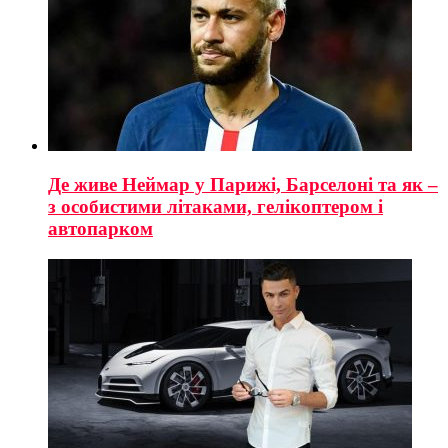
Де живе Неймар у Парижі, Барселоні та як –
з особистими літаками, гелікоптером і
автопарком