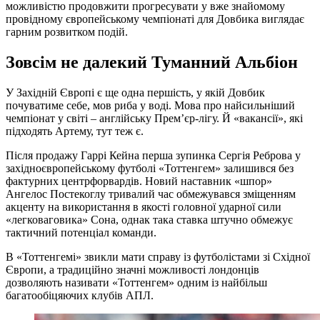
можливістю продовжити прогресувати у вже знайомому
провідному європейському чемпіонаті для Довбика виглядає
гарним розвитком подій.
Зовсім не далекий Туманний Альбіон
У Західній Європі є ще одна першість, у якій Довбик
почуватиме себе, мов риба у воді. Мова про найсильніший
чемпіонат у світі – англійську Прем’єр-лігу. Й «вакансії», які
підходять Артему, тут теж є.
Після продажу Гаррі Кейна перша зупинка Сергія Реброва у
західноєвропейському футболі «Тоттенгем» залишився без
фактурних центрфорвардів. Новий наставник «шпор»
Ангелос Постекоглу тривалий час обмежувався зміщенням
акценту на використання в якості головної ударної сили
«легковаговика» Сона, однак така ставка штучно обмежує
тактичний потенціал команди.
В «Тоттенгемі» звикли мати справу із футболістами зі Східної
Європи, а традиційно значні можливості лондонців
дозволяють називати «Тоттенгем» одним із найбільш
багатообіцяючих клубів АПЛ.