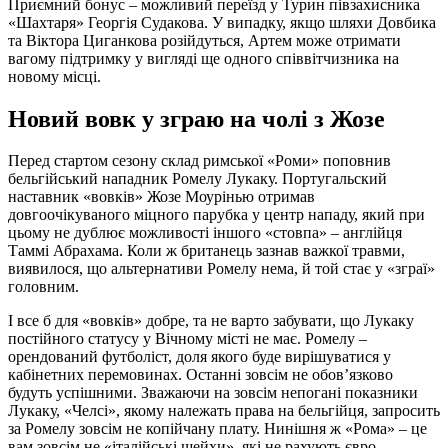
Приємний бонус – можливий переїзд у Турин півзахисника
«Шахтаря» Георгія Судакова. У випадку, якщо шляхи Довбика
та Віктора Циганкова розійдуться, Артем може отримати
вагому підтримку у вигляді ще одного співвітчизника на
новому місці.
Новий вовк у зграю на чолі з Жозе
Перед стартом сезону склад римської «Роми» поповнив
бельгійський нападник Ромелу Лукаку. Португальский
наставник «вовків» Жозе Моурінью отримав
довгоочікуваного міцного парубка у центр нападу, який при
цьому не дублює можливості іншого «стовпа» – англійця
Таммі Абрахама. Коли ж британець зазнав важкої травми,
виявилося, що альтернативи Ромелу нема, й той стає у «зграї»
головним.
І все б для «вовків» добре, та не варто забувати, що Лукаку
постійного статусу у Вічному місті не має. Ромелу –
орендований футболіст, доля якого буде вирішуватися у
кабінетних перемовинах. Останні зовсім не обов’язково
будуть успішними. Зважаючи на зовсім непогані показники
Лукаку, «Челсі», якому належать права на бельгійця, запросить
за Ромелу зовсім не копійчану плату. Нинішня ж «Рома» – це
вам зовсім не «італійські шейхи», які не рахують євро.