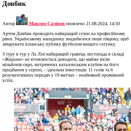
Довбик
Автор
Максим Салівон
оновлено
21.08.2024, 14:50
Артем Довбик проводить найкращий сезон на професійному
рівні. Українському нападнику знадобилося лише півроку, щоб
зачарувати іспанську публіку футболом вищого гатунку.
З туру в тур у Ла Лізі найкращий гравець листопада в складі
«Жирони» не втомлюється доводити, що майже вісім
мільйонів євро, витрачених каталонським клубом на його
придбання у серпні, – ідеальна інвестиція. 11 голів та 6
результативних передач у 19 матчах – неабиякий проміжний
успіх.