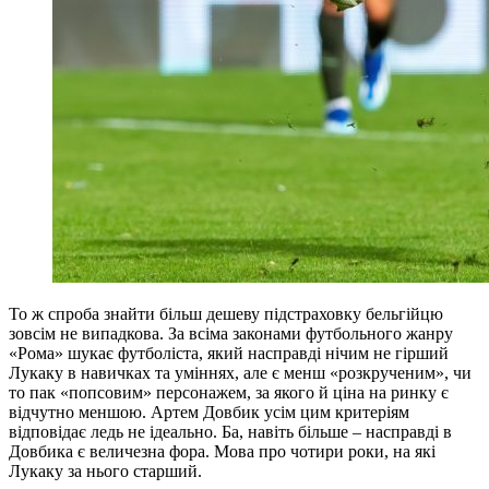
То ж спроба знайти більш дешеву підстраховку бельгійцю
зовсім не випадкова. За всіма законами футбольного жанру
«Рома» шукає футболіста, який насправді нічим не гірший
Лукаку в навичках та уміннях, але є менш «розкрученим», чи
то пак «попсовим» персонажем, за якого й ціна на ринку є
відчутно меншою. Артем Довбик усім цим критеріям
відповідає ледь не ідеально. Ба, навіть більше – насправді в
Довбика є величезна фора. Мова про чотири роки, на які
Лукаку за нього старший.