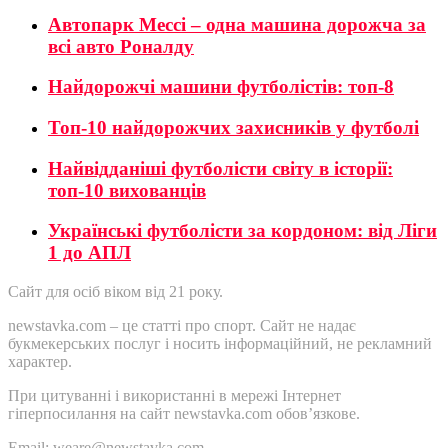
Автопарк Мессі – одна машина дорожча за
всі авто Роналду
Найдорожчі машини футболістів: топ-8
Топ-10 найдорожчих захисників у футболі
Найвідданіші футболісти світу в історії:
топ-10 вихованців
Українські футболісти за кордоном: від Ліги
1 до АПЛ
Сайт для осіб віком від 21 року.
newstavka.com – це статті про спорт. Сайт не надає
букмекерських послуг і носить інформаційний, не рекламний
характер.
При цитуванні і використанні в мережі Інтернет
гіперпосилання на сайт newstavka.com обов’язкове.
Email: weare@newstavka.com