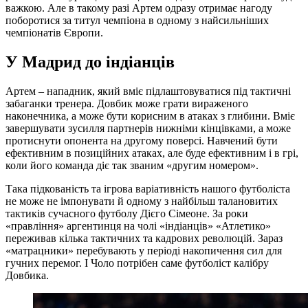
важкою. Але в такому разі Артем одразу отримає нагоду
поборотися за титул чемпіона в одному з найсильніших
чемпіонатів Європи.
У Мадрид до індіанців
Артем – нападник, який вміє підлаштовуватися під тактичні
забаганки тренера. Довбик може грати вираженого
наконечника, а може бути корисним в атаках з глибини. Вміє
завершувати зусилля партнерів нижніми кінцівками, а може
протиснути опонента на другому поверсі. Навчений бути
ефективним в позиційних атаках, але буде ефективним і в грі,
коли його команда діє так званим «другим номером».
Така підкованість та ігрова варіативність нашого футболіста
не може не імпонувати й одному з найбільш талановитих
тактиків сучасного футболу Дієго Сімеоне. За роки
«правління» аргентинця на чолі «індіанців» «Атлетико»
переживав кілька тактичних та кадрових революцій. Зараз
«матрацники» перебувають у періоді накопичення сил для
гучних перемог. І Чоло потрібен саме футболіст калібру
Довбика.