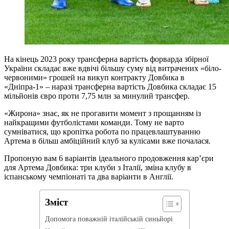
На кінець 2023 року трансферна вартість форварда збірної
України складає вже вдвічі більшу суму від витрачених «біло-
червоними» грошей на викуп контракту Довбика в
«Дніпра-1» – наразі трансферна вартість Довбика складає 15
мільйонів євро проти 7,75 млн за минулий трансфер.
«Жирона» знає, як не прогавити момент з прощанням із
найкращими футболістами команди. Тому не варто
сумніватися, що кропітка робота по працевлаштуванню
Артема в більш амбіційний клуб за кулісами вже почалася.
Пропоную вам 6 варіантів ідеального продовження карʼєри
для Артема Довбика: три клуби з Італії, зміна клубу в
іспанському чемпіонаті та два варіанти в Англії.
Зміст
Допомога поважній італійській синьйорі