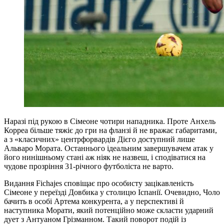
Наразі під рукою в Сімеоне чотири нападника. Проте Анхель
Корреа більше тяжіє до гри на фланзі й не вражає габаритами,
а з «класичних» центрфорвардів Дієго доступний лише
Альваро Мората. Останнього ідеальним завершувачем атак у
його нинішньому стані аж ніяк не назвеш, і сподіватися на
чудове прозріння 31-річного футболіста не варто.
Видання Fichajes сповіщає про особисту зацікавленість
Сімеоне у переїзді Довбика у столицю Іспанії. Очевидно, Чоло
бачить в особі Артема конкурента, а у перспективі й
наступника Морати, який потенційно може скласти ударний
дует з Антуаном Грізманном. Такий поворот подій із