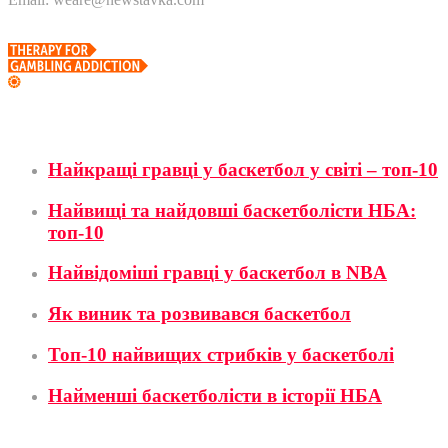
Баскетбол
Найкращі гравці у баскетбол у світі – топ-10
Найвищі та найдовші баскетболісти НБА:
топ-10
Найвідоміші гравці у баскетбол в NBA
Як виник та розвивався баскетбол
Топ-10 найвищих стрибків у баскетболі
Найменші баскетболісти в історії НБА
Футбол