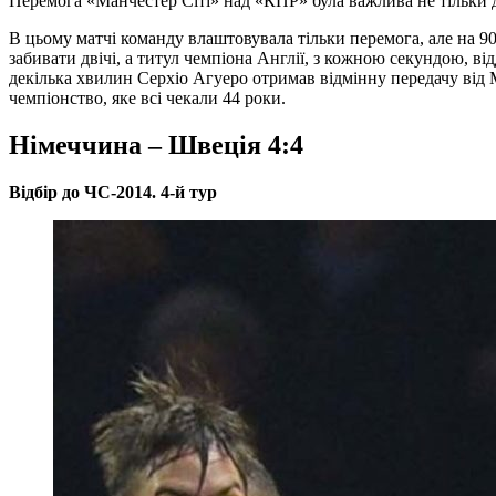
Перемога «Манчестер Сіті» над «КПР» була важлива не тільки дл
В цьому матчі команду влаштовувала тільки перемога, але на 90
забивати двічі, а титул чемпіона Англії, з кожною секундою, ві
декілька хвилин Серхіо Агуеро отримав відмінну передачу від 
чемпіонство, яке всі чекали 44 роки.
Німеччина – Швеція 4:4
Відбір до ЧС-2014. 4-й тур