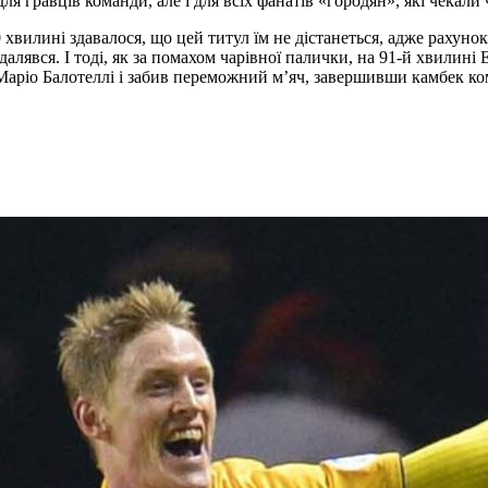
я гравців команди, але і для всіх фанатів «городян», які чекали
 хвилині здавалося, що цей титул їм не дістанеться, адже рахуно
ддалявся. І тоді, як за помахом чарівної палички, на 91-й хвилин
Маріо Балотеллі і забив переможний м’яч, завершивши камбек ком