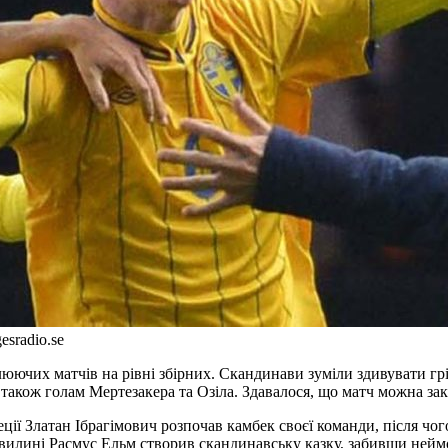
esradio.se
юючих матчів на рівні збірних. Скандинави зуміли здивувати гріз
 також голам Мертезакера та Озіла. Здавалося, що матч можна зак
еції Златан Ібрагімович розпочав камбек своєї команди, після ч
хвилині Расмус Ельм створив скандинавську казку, забивши нейм