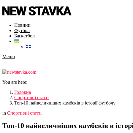
Новини
Футбол
Баскетбол
Меню
You are here:
Головна
Спортивні статті
Топ-10 найвеличніших камбеків в історії футболу
in
Спортивні статті
Топ-10 найвеличніших камбеків в істор