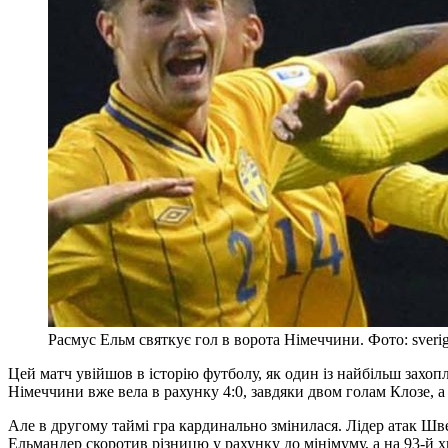
Расмус Ельм святкує гол в ворота Німеччини. Фото: sverig
Цей матч увійшов в історію футболу, як один із найбільш захопл
Німеччини вже вела в рахунку 4:0, завдяки двом голам Клозе, а
Але в другому таймі гра кардинально змінилася. Лідер атак Шв
Ельмандер скоротив різницю у рахунку до мінімуму, а на 93-й 