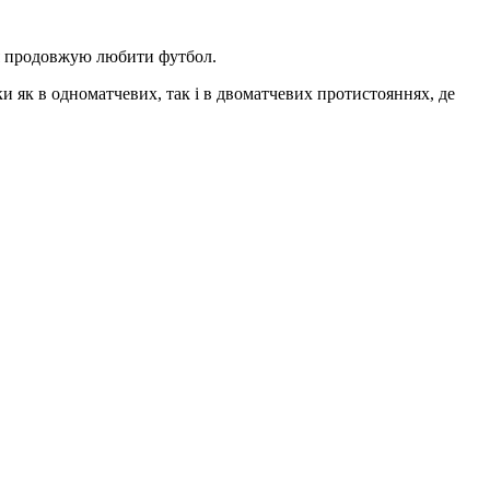
 я продовжую любити футбол.
ки як в одноматчевих, так і в двоматчевих протистояннях, де