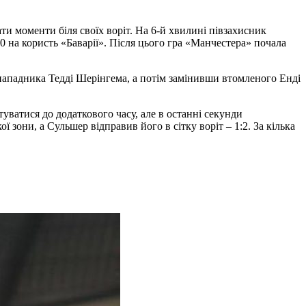
ти моменти біля своїх воріт. На 6-й хвилині півзахисник
0 на користь «Баварії». Після цього гра «Манчестера» почала
нападника Тедді Шерінгема, а потім замінивши втомленого Енді
уватися до додаткового часу, але в останні секунди
зони, а Сульшер відправив його в сітку воріт – 1:2. За кілька