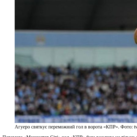
Агуеро святкує переможний гол в ворота «КПР». Фото: twi