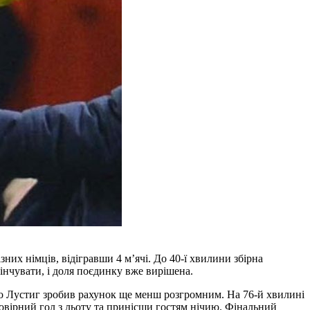
них німців, відігравши 4 м’ячі. До 40-ї хвилини збірна
інчувати, і доля поєдинку вже вирішена.
ого Лустиг зробив рахунок ще менш розгромним. На 76-й хвилині
овірний гол з льоту та принісши гостям нічию. Фінальний