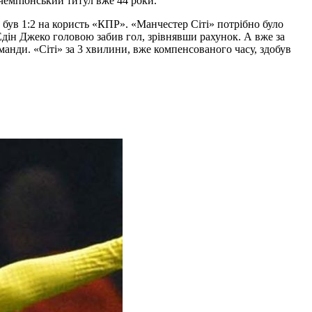
 чемпіонський титул вже 44 роки.
к був 1:2 на користь «КПР». «Манчестер Сіті» потрібно було
і Едін Джеко головою забив гол, зрівнявши рахунок. А вже за
анди. «Сіті» за 3 хвилини, вже компенсованого часу, здобув