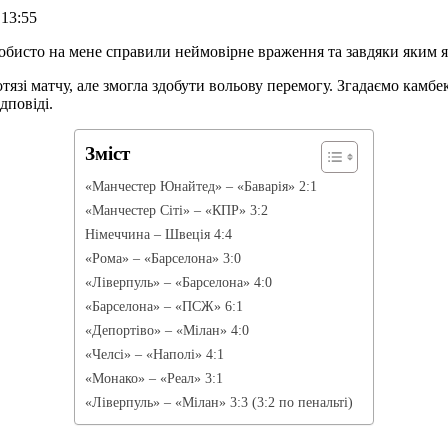
 13:55
 особисто на мене справили неймовірне враження та завдяки яким
тязі матчу, але змогла здобути вольову перемогу. Згадаємо камбе
дповіді.
Зміст
«Манчестер Юнайтед» – «Баварія» 2:1
«Манчестер Сіті» – «КПР» 3:2
Німеччина – Швеція 4:4
«Рома» – «Барселона» 3:0
«Ліверпуль» – «Барселона» 4:0
«Барселона» – «ПСЖ» 6:1
«Депортіво» – «Мілан» 4:0
«Челсі» – «Наполі» 4:1
«Монако» – «Реал» 3:1
«Ліверпуль» – «Мілан» 3:3 (3:2 по пенальті)