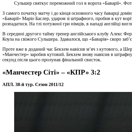
Сульшер святкує переможний гол в ворота «Баварії». Фото:
З самого початку матчу і до кінця основного часу баварці дом
«Баварії» Маріо Баслер, ударом зі штрафного, пробив в кут вор
розпадатися. На тлі потужної гри німців, в нападі англійці вигл
В середині другого тайму тренер англійського клубу Алекс Фе
Коула на свіжого Сульшера. Здавалося, що «Баварія» скоро заб’є
Проте вже в доданий час Бекхем навісив м’яч з кутового, а Шер
«Манчестер» заробив кутовий. Бекхем знову навісив в штрафну, 
секунд після цього пролунав фінальний свисток.
«Манчестер Сіті» – «КПР» 3:2
АПЛ. 38-й тур. Сезон 2011/12