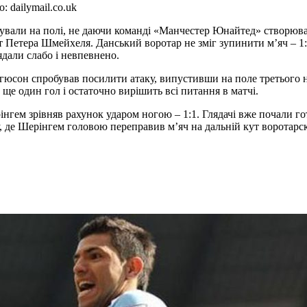
 dailymail.co.uk
інували на полі, не даючи команді «Манчестер Юнайтед» створюва
іт Петера Шмейхеля. Данський воротар не зміг зупинити м’яч – 1:
ядали слабо і невпевнено.
ргюсон спробував посилити атаку, випустивши на поле третього 
 ще один гол і остаточно вирішить всі питання в матчі.
інгем зрівняв рахунок ударом ногою – 1:1. Глядачі вже почали гот
де Шерінгем головою переправив м’яч на дальній кут воротарскої 