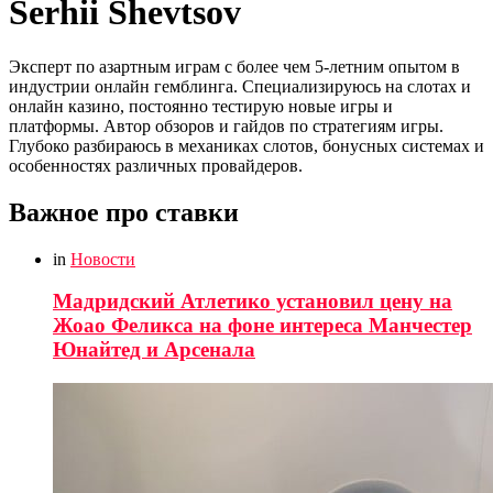
Serhii Shevtsov
Эксперт по азартным играм с более чем 5-летним опытом в
индустрии онлайн гемблинга. Специализируюсь на слотах и
онлайн казино, постоянно тестирую новые игры и
платформы. Автор обзоров и гайдов по стратегиям игры.
Глубоко разбираюсь в механиках слотов, бонусных системах и
особенностях различных провайдеров.
Важное про ставки
in
Новости
Мадридский Атлетико установил цену на
Жоао Феликса на фоне интереса Манчестер
Юнайтед и Арсенала