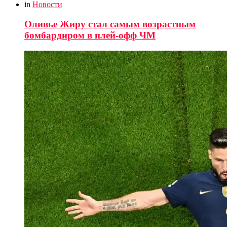
in
Новости
Оливье Жиру стал самым возрастным
бомбардиром в плей-офф ЧМ