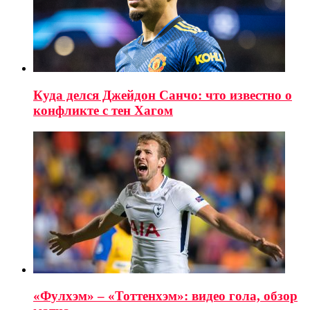
Куда делся Джейдон Санчо: что известно о
конфликте с тен Хагом
«Фулхэм» – «Тоттенхэм»: видео гола, обзор