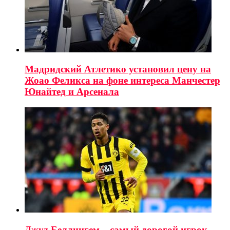
Мадридский Атлетико установил цену на
Жоао Феликса на фоне интереса Манчестер
Юнайтед и Арсенала
Джуд Беллингем – самый дорогой игрок