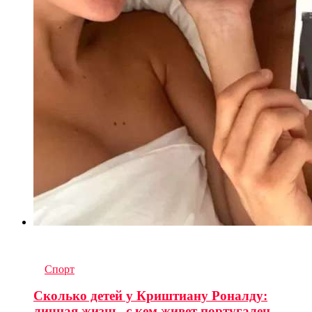
6
комментариев
in
Спорт
Сколько детей у Криштиану Роналду:
личная жизнь, с кем живет португалец