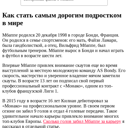
Как стать самым дорогим подростком
в мире
Мбаппе родился 20 декабря 1998 в городе Бонди, Франция.
Он родился в семье спортсменов: его мать, Файзи Ламари,
была гандболисткой, а отец, Вильфрид Мбаппе, был
футбольным тренером. Мбаппе вырос в Бонди и начал играть
в футбол в возрасте шести лет.
Впервые Мбаппе привлек внимание скаутов еще во время
выступлений за местную молодежную команду AS Bondy. Его
скорость, мастерство и уверенное владение мячом заметили
скауты. В возрасте 13 лет он подписал свой первый
профессиональный контракт с «Монако», одним из топ-
клубов французской Лиги 1.
В 2015 году в возрасте 16 лет Килиан дебютировал за
«Монако» на профессиональном уровне. В своем первом
сезоне он забил 9 голов и отдал 4 голевые передачи. Такое
удивительное начало карьеры привлекло внимание многих
топ-клубов Европы.
Сколько голов забил Мбаппе за карьеру
я
рассказал в отдельной статье.