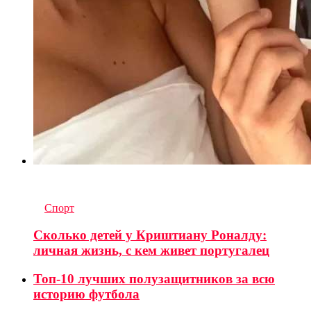
6
комментариев
in
Спорт
Сколько детей у Криштиану Роналду:
личная жизнь, с кем живет португалец
Топ-10 лучших полузащитников за всю
историю футбола