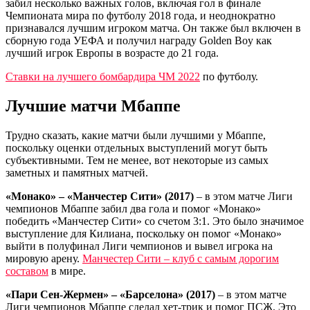
забил несколько важных голов, включая гол в финале
Чемпионата мира по футболу 2018 года, и неоднократно
признавался лучшим игроком матча. Он также был включен в
сборную года УЕФА и получил награду Golden Boy как
лучший игрок Европы в возрасте до 21 года.
Ставки на лучшего бомбардира ЧМ 2022
по футболу.
Лучшие матчи Мбаппе
Трудно сказать, какие матчи были лучшими у Мбаппе,
поскольку оценки отдельных выступлений могут быть
субъективными. Тем не менее, вот некоторые из самых
заметных и памятных матчей.
«Монако» – «Манчестер Сити» (2017)
– в этом матче Лиги
чемпионов Мбаппе забил два гола и помог «Монако»
победить «Манчестер Сити» со счетом 3:1. Это было значимое
выступление для Килиана, поскольку он помог «Монако»
выйти в полуфинал Лиги чемпионов и вывел игрока на
мировую арену.
Манчестер Сити – клуб с самым дорогим
составом
в мире.
«Пари Сен-Жермен» – «Барселона» (2017)
– в этом матче
Лиги чемпионов Мбаппе сделал хет-трик и помог ПСЖ. Это