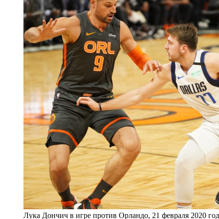
Лука Дончич в игре против Орландо, 21 февраля 2020 го