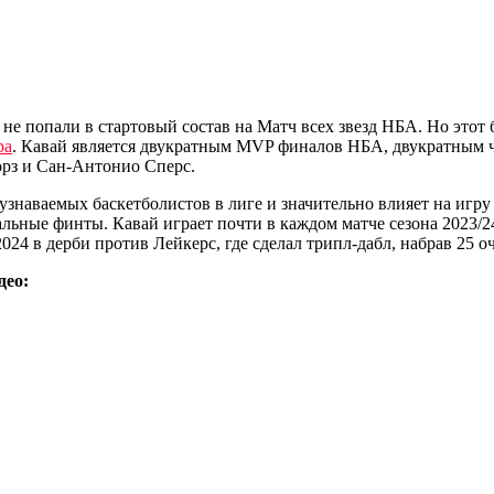
 не попали в стартовый состав на Матч всех звезд НБА. Но этот
ра
. Кавай является двукратным MVP финалов НБА, двукратным 
орз и Сан-Антонио Сперс.
узнаваемых баскетболистов в лиге и значительно влияет на игру
льные финты. Кавай играет почти в каждом матче сезона 2023/24
24 в дерби против Лейкерс, где сделал трипл-дабл, набрав 25 оч
део: