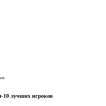
ков
п-10 лучших игроков