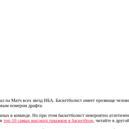
пал на Матч всех звезд НБА. Баскетболист имеет прозвище челов
рвым номером драфта.
ивных в команде. Но при этом баскетболист невероятно атлетиче
ми
топ-10 самых высоких прыжков в баскетболе
, читайте в другой