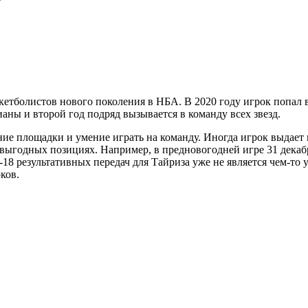
кетболистов нового поколения в НБА. В 2020 году игрок попал в
аны и второй год подряд вызывается в команду всех звезд.
е площадки и умение играть на команду. Иногда игрок выдает п
 выгодных позициях. Например, в предновогодней игре 31 дека
3-18 результативных передач для Тайриза уже не является чем-то
ков.