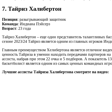
7. Тайриз Халибертон
Позиция
: разыгрывающий защитник
Команда
: Индиана Пэйсерз
Возраст
: 23 года
Тайриз Халибертон – еще один представитель талантливых бас
сезоне 2023/24 Тайриз является одним из главных игроков Инди
Главным преимуществом Хелибертона является отличное видени
ценность Тайриза в умении находить передачами партнеров на
ассиста, набрав при этом 22 очка и 5 подборов. А показатель 1
баскетболист является одним из самых ценных командных игро
Лучшие ассисты Тайриза Халибертона смотрите на видео: