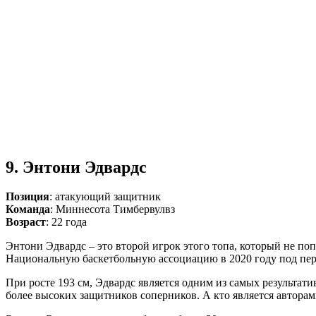
9. Энтони Эдвардс
Позиция
: атакующий защитник
Команда
: Миннесота Тимбервулвз
Возраст
: 22 года
Энтони Эдвардс – это второй игрок этого топа, который не по
Национальную баскетбольную ассоциацию в 2020 году под пе
При росте 193 см, Эдвардс является одним из самых результат
более высоких защитников соперников. А кто является автора