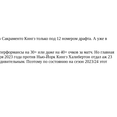
 Сакраменто Кингз только под 12 номером драфта. А уже в
ерформансы на 30+ или даже на 40+ очков за матч. Но главная
бря 2023 года против Нью-Йорк Кингз Халибертон отдал аж 23
 удивительным. Поэтому по состоянию на сезон 2023/24 этот