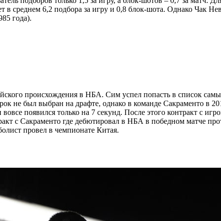
затель подборов только 1,5 за игру, а блок-шотов – 0,7 за матч.
еет в среднем 6,2 подбора за игру и 0,8 блок-шота. Однако Чак
85 года).
йского происхождения в НБА. Сим успел попасть в список самых
рок не был выбран на драфте, однако в команде Сакраменто в 20
и вовсе появился только на 7 секунд. После этого контракт с игр
тракт с Сакраменто где дебютировал в НБА в победном матче пр
болист провел в чемпионате Китая.