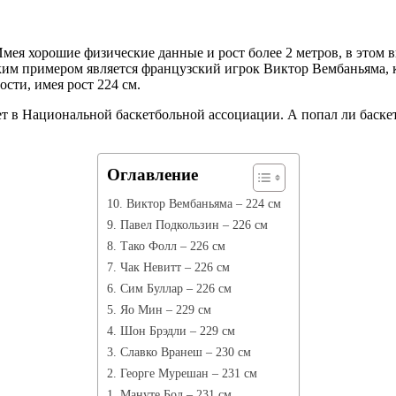
Имея хорошие физические данные и рост более 2 метров, в этом 
ким примером является французский игрок Виктор Вембаньяма, 
сти, имея рост 224 см.
т в Национальной баскетбольной ассоциации. А попал ли баске
Оглавление
10. Виктор Вембаньяма – 224 см
9. Павел Подкользин – 226 см
8. Тако Фолл – 226 см
7. Чак Невитт – 226 см
6. Сим Буллар – 226 см
5. Яо Мин – 229 см
4. Шон Брэдли – 229 см
3. Славко Вранеш – 230 см
2. Георге Мурешан – 231 см
1. Мануте Бол – 231 см