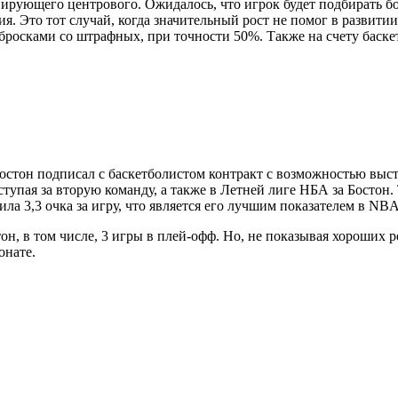
ирующего центрового. Ожидалось, что игрок будет подбирать бо
. Это тот случай, когда значительный рост не помог в развитии 
 бросками со штрафных, при точности 50%. Также на счету баскет
Бостон подписал с баскетболистом контракт с возможностью выст
упая за вторую команду, а также в Летней лиге НБА за Бостон. 
ила 3,3 очка за игру, что является его лучшим показателем в NBA
он, в том числе, 3 игры в плей-офф. Но, не показывая хороших ре
онате.