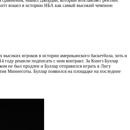
 Для сравнения, Майкл Джордан, который возглавляет рейтинг
 Невитт вошел в историю НБА как самый высокий чемпион
 высоких игроков в истории американского баскетбола, хоть и
14 году решили подписать с ним контракт. За Кингз Буллар
оком не был продлен и Буллар отправился играть в Лигу
отив Миннесоты. Буллар появился на площадке на последние