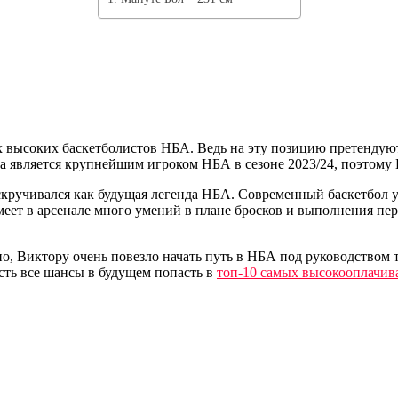
х высоких баскетболистов НБА. Ведь на эту позицию претендуют
 является крупнейшим игроком НБА в сезоне 2023/24, поэтому В
скручивался как будущая легенда НБА. Современный баскетбол уж
еет в арсенале много умений в плане бросков и выполнения пер
 Виктору очень повезло начать путь в НБА под руководством т
сть все шансы в будущем попасть в
топ-10 самых высокооплачив