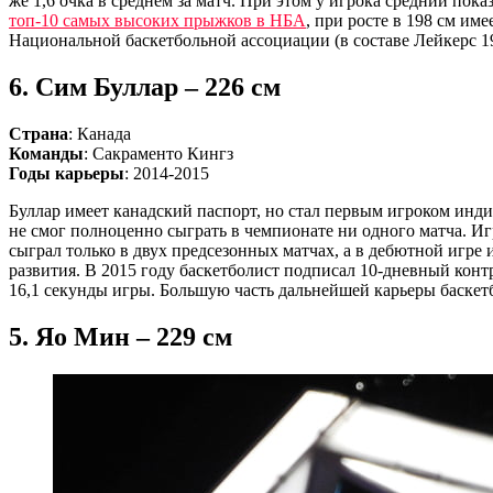
же 1,6 очка в среднем за матч. При этом у игрока средний пока
топ-10 самых высоких прыжков в НБА
, при росте в 198 см им
Национальной баскетбольной ассоциации (в составе Лейкерс 19
6. Сим Буллар – 226 см
Страна
: Канада
Команды
: Сакраменто Кингз
Годы карьеры
: 2014-2015
Буллар имеет канадский паспорт, но стал первым игроком инди
не смог полноценно сыграть в чемпионате ни одного матча. Иг
сыграл только в двух предсезонных матчах, а в дебютной игре 
развития. В 2015 году баскетболист подписал 10-дневный кон
16,1 секунды игры. Большую часть дальнейшей карьеры баскет
5. Яо Мин – 229 см