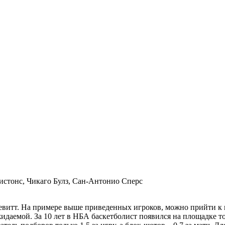
истонс, Чикаго Булз, Сан-Антонио Сперс
евитт. На примере выше приведенных игроков, можно прийти к в
ожидаемой. За 10 лет в НБА баскетболист появился на площадке т