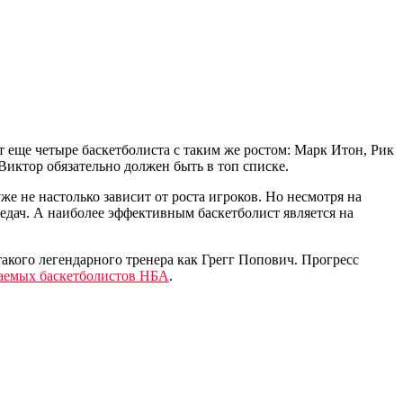
 еще четыре баскетболиста с таким же ростом: Марк Итон, Рик
иктор обязательно должен быть в топ списке.
е не настолько зависит от роста игроков. Но несмотря на
едач. А наиболее эффективным баскетболист является на
акого легендарного тренера как Грегг Попович. Прогресс
аемых баскетболистов НБА
.