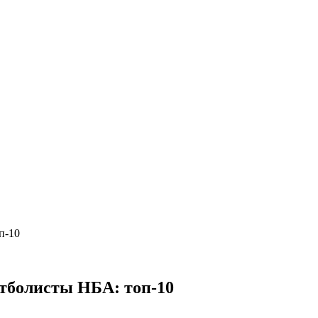
п-10
тболисты НБА: топ-10