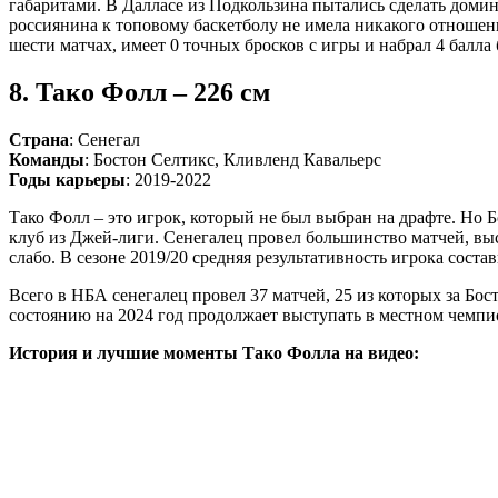
габаритами. В Далласе из Подкользина пытались сделать домин
россиянина к топовому баскетболу не имела никакого отношения
шести матчах, имеет 0 точных бросков с игры и набрал 4 балла
8. Тако Фолл – 226 см
Страна
: Сенегал
Команды
: Бостон Селтикс, Кливленд Кавальерс
Годы
карьеры
: 2019-2022
Тако Фолл – это игрок, который не был выбран на драфте. Но 
клуб из Джей-лиги. Сенегалец провел большинство матчей, выст
слабо. В сезоне 2019/20 средняя результативность игрока состав
Всего в НБА сенегалец провел 37 матчей, 25 из которых за Бост
состоянию на 2024 год продолжает выступать в местном чемпи
История и лучшие моменты Тако Фолла на видео: