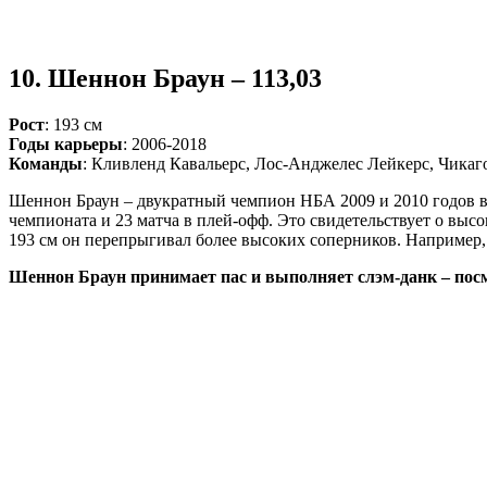
10. Шеннон Браун – 113,03
Рост
: 193 см
Годы карьеры
: 2006-2018
Команды
: Кливленд Кавальерс, Лос-Анджелес Лейкерс, Чика
Шеннон Браун – двукратный чемпион НБА 2009 и 2010 годов в со
чемпионата и 23 матча в плей-офф. Это свидетельствует о выс
193 см он перепрыгивал более высоких соперников. Например, 
Шеннон Браун принимает пас и выполняет слэм-данк – посм