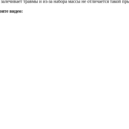
залечивает травмы и из-за набора массы не отличается такой пр
ите видео: