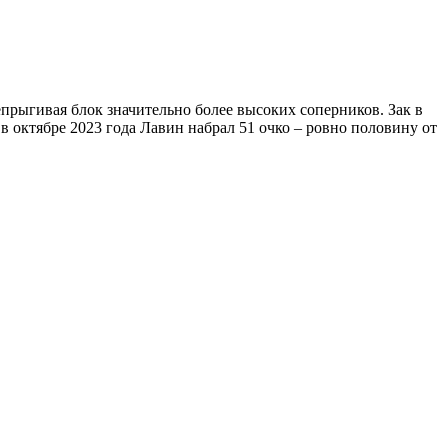
прыгивая блок значительно более высоких соперников. Зак в
а в октябре 2023 года Лавин набрал 51 очко – ровно половину от