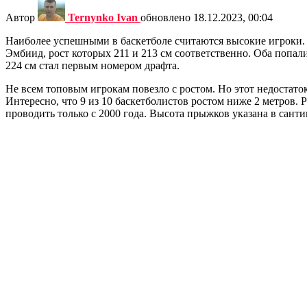
Автор
Ternynko Ivan
обновлено
18.12.2023, 00:04
Наиболее успешными в баскетболе считаются высокие игроки. 
Эмбиид, рост которых 211 и 213 см соответственно. Оба попал
224 см стал первым номером драфта.
Не всем топовым игрокам повезло с ростом. Но этот недостат
Интересно, что 9 из 10 баскетболистов ростом ниже 2 метров. 
проводить только с 2000 года. Высота прыжков указана в санти