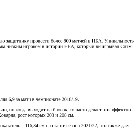
шало защитнику провести более 800 матчей в НБА. Уникальность
амым низким игроком в истории НБА, который выигрывал Слэм-
ял 6,9 за матч в чемпионате 2018/19.
цо, но когда выходит на бросок, то часто делает это эффектно
оварда, рост которых 203 и 208 см.
атель – 116,84 см на старте сезона 2021/22, что также дает