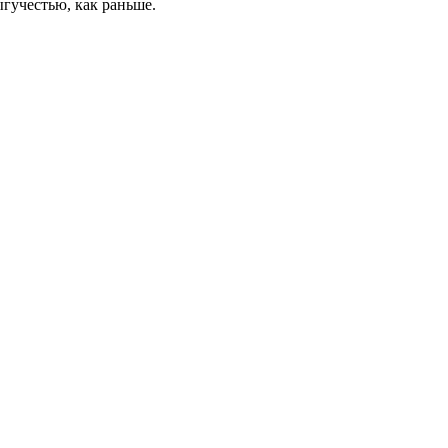
ыгучестью, как раньше.