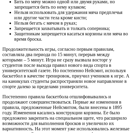
Бить по мячу можно одной или двумя руками, но
запрещается бить по нему кулаком;
Нельзя использовать для удержания мяча предплечья
или другие части тела кроме кисти;
Нельзя бегать с мячом в руках;
Запрещается захватывать и толкать соперника;
Защитникам запрещается касаться корзины или мяча во
время броска.
Продолжительность игры, согласно первым правилам,
составляла два периода по 15 минут, перерыв между
которыми – 5 минут. Игра не сразу вызвала восторг у
студентов после выхода правил нового вида спорта в
университетской газете. Но постепенно Нейсмит, используя
баскетбол в качестве тренировок, приучил учеников к игре. А
на каникулах студенты распространяли новое направление в
спорте далеко за пределами университета.
Постепенно правила баскетбола отшлифовывались и
продолжают совершенствоваться. Первые же изменения в
правила, предложенные Нейсмитом, были внесены в 1895
году. Изменения касались конструкции корзины. Ее было
предложено закрепить на специальном щите, что расширило
возможности для выполнения бросков и увеличило их
вариативность. На этот момент уже использовались железные