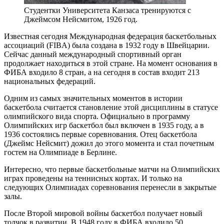
Студентки Университета Канзаса тренируются с
Джеймсом Нейсмитом, 1926 год.
Известная сегодня Международная федерация баскетбольных
ассоциаций (FIBA) была создана в 1932 году в Швейцарии.
Сейчас данный международный спортивный орган
продолжает находиться в этой стране. На момент основания в
ФИБА входило 8 стран, а на сегодня в состав входит 213
национальных федераций.
Одним из самых значительных моментов в истории
баскетбола считается становление этой дисциплины в статусе
олимпийского вида спорта. Официально в программу
Олимпийских игр баскетбол был включен в 1935 году, а в
1936 состоялись первые соревнования. Отец баскетбола
(Джеймс Нейсмит) дожил до этого момента и стал почетным
гостем на Олимпиаде в Берлине.
Интересно, что первые баскетбольные матчи на Олимпийских
играх проведены на теннисных кортах. И только на
следующих Олимпиадах соревнования перенесли в закрытые
залы.
После Второй мировой войны баскетбол получает новый
толчок в развитии. В 1948 году в ФИБА входило 50