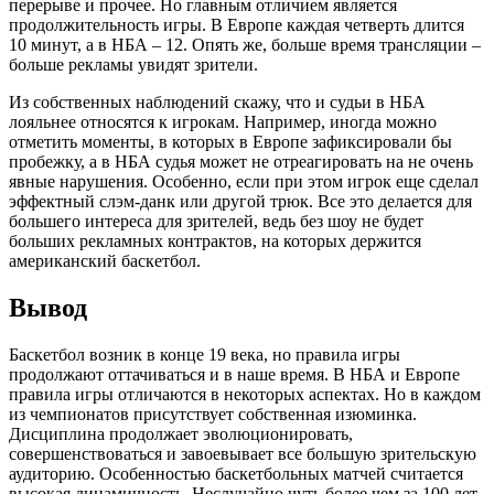
перерыве и прочее. Но главным отличием является
продолжительность игры. В Европе каждая четверть длится
10 минут, а в НБА – 12. Опять же, больше время трансляции –
больше рекламы увидят зрители.
Из собственных наблюдений скажу, что и судьи в НБА
лояльнее относятся к игрокам. Например, иногда можно
отметить моменты, в которых в Европе зафиксировали бы
пробежку, а в НБА судья может не отреагировать на не очень
явные нарушения. Особенно, если при этом игрок еще сделал
эффектный слэм-данк или другой трюк. Все это делается для
большего интереса для зрителей, ведь без шоу не будет
больших рекламных контрактов, на которых держится
американский баскетбол.
Вывод
Баскетбол возник в конце 19 века, но правила игры
продолжают оттачиваться и в наше время. В НБА и Европе
правила игры отличаются в некоторых аспектах. Но в каждом
из чемпионатов присутствует собственная изюминка.
Дисциплина продолжает эволюционировать,
совершенствоваться и завоевывает все большую зрительскую
аудиторию. Особенностью баскетбольных матчей считается
высокая динамичность. Неслучайно чуть более чем за 100 лет