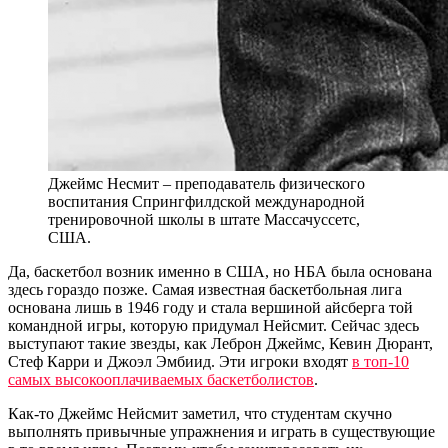
Джеймс Несмит – преподаватель физического
воспитания Спрингфилдской международной
тренировочной школы в штате Массачуссетс,
США.
Да, баскетбол возник именно в США, но НБА была основана
здесь гораздо позже. Самая известная баскетбольная лига
основана лишь в 1946 году и стала вершиной айсберга той
командной игры, которую придумал Нейсмит. Сейчас здесь
выступают такие звезды, как Леброн Джеймс, Кевин Дюрант,
Стеф Карри и Джоэл Эмбиид. Эти игроки входят
в топ-10
самых высокооплачиваемых баскетболистов
.
Как-то Джеймс Нейсмит заметил, что студентам скучно
выполнять привычные упражнения и играть в существующие