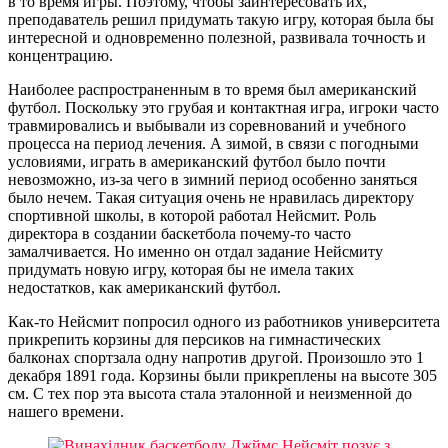
в то время игры. Поэтому, чтобы заинтересовать их,
преподаватель решил придумать такую игру, которая была бы
интересной и одновременно полезной, развивала точность и
концентрацию.
Наиболее распространенным в то время был американский
футбол. Поскольку это грубая и контактная игра, игроки часто
травмировались и выбывали из соревнований и учебного
процесса на период лечения. А зимой, в связи с погодными
условиями, играть в американский футбол было почти
невозможно, из-за чего в зимний период особенно заняться
было нечем. Такая ситуация очень не нравилась директору
спортивной школы, в которой работал Нейсмит. Роль
директора в создании баскетбола почему-то часто
замалчивается. Но именно он отдал задание Нейсмиту
придумать новую игру, которая бы не имела таких
недостатков, как американский футбол.
Как-то Нейсмит попросил одного из работников университета
прикрепить корзины для персиков на гимнастических
балконах спортзала одну напротив другой. Произошло это 1
декабря 1891 года. Корзины были прикреплены на высоте 305
см. С тех пор эта высота стала эталонной и неизменной до
нашего времени.