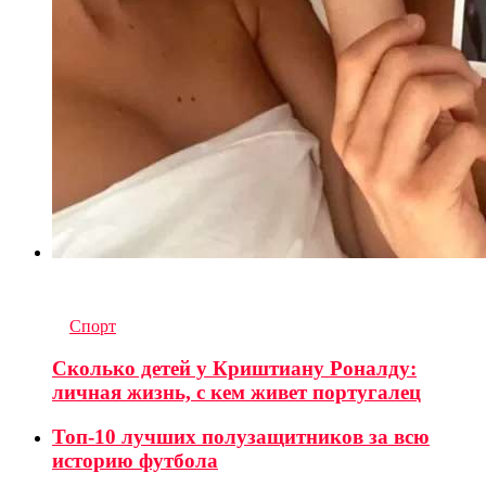
6
комментариев
in
Спорт
Сколько детей у Криштиану Роналду:
личная жизнь, с кем живет португалец
Топ-10 лучших полузащитников за всю
историю футбола