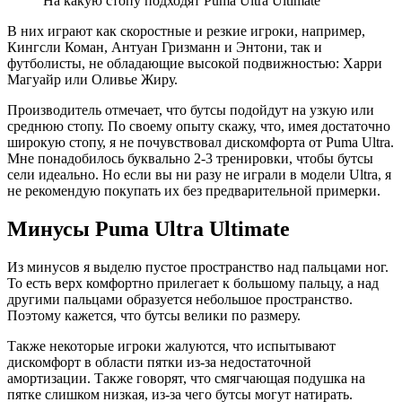
На какую стопу подходят Puma Ultra Ultimate
В них играют как скоростные и резкие игроки, например,
Кингсли Коман, Антуан Гризманн и Энтони, так и
футболисты, не обладающие высокой подвижностью: Харри
Магуайр или Оливье Жиру.
Производитель отмечает, что бутсы подойдут на узкую или
среднюю стопу. По своему опыту скажу, что, имея достаточно
широкую стопу, я не почувствовал дискомфорта от Puma Ultra.
Мне понадобилось буквально 2-3 тренировки, чтобы бутсы
сели идеально. Но если вы ни разу не играли в модели Ultra, я
не рекомендую покупать их без предварительной примерки.
Минусы Puma Ultra Ultimate
Из минусов я выделю пустое пространство над пальцами ног.
То есть верх комфортно прилегает к большому пальцу, а над
другими пальцами образуется небольшое пространство.
Поэтому кажется, что бутсы велики по размеру.
Также некоторые игроки жалуются, что испытывают
дискомфорт в области пятки из-за недостаточной
амортизации. Также говорят, что смягчающая подушка на
пятке слишком низкая, из-за чего бутсы могут натирать.