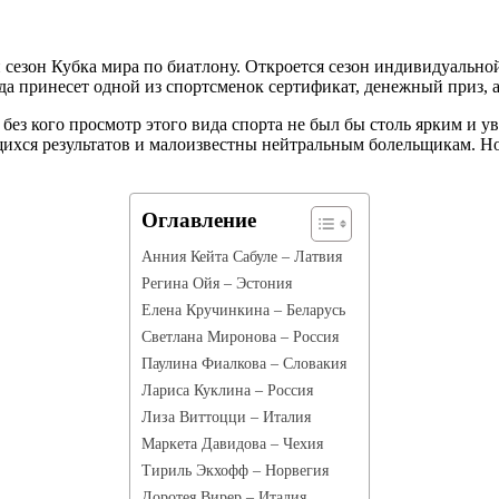
ой сезон Кубка мира по биатлону. Откроется сезон индивидуаль
еда принесет одной из спортсменок сертификат, денежный приз, 
без кого просмотр этого вида спорта не был бы столь ярким и 
ихся результатов и малоизвестны нейтральным болельщикам. Но
Оглавление
Анния Кейта Сабуле – Латвия
Регина Ойя – Эстония
Елена Кручинкина – Беларусь
Светлана Миронова – Россия
Паулина Фиалкова – Словакия
Лариса Куклина – Россия
Лиза Виттоцци – Италия
Маркета Давидова – Чехия
Тириль Экхофф – Норвегия
Доротея Вирер – Италия