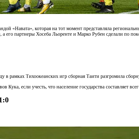
андой «Навата», которая на тот момент представляла региональ
 а его партнеры Хосеба Льоренте и Марко Рубен сделали по пок
ду в рамках Тихоокеанских игр сборная Таити разгромила сборн
ов Кука, если учесть, что население государства составляет все
1:0