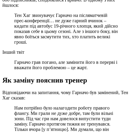
йшлося:
Тен Хаг звинувачує Гарначо на післяматчевій
прес-конференції… не дуже гарний вчинок –
кидати під автобус 19-річного хлопця, який дійсно
показав себе в цьому сезоні. Але з іншого боку, він
явно боїться засмутити тих, хто платить великі
гроші.
Інший твіт
Гарначо грав погано, але замінити його в перерві і
вважати його проблемою – це жарт.
Як заміну пояснив тренер
Відповідаючи на запитання, чому Гарначо був замінений, Тен
Хаг сказав:
Нам потрібно було налагодити роботу правого
флангу. Ми грали не дуже добре, там були вільні
зони. Під час гри нам довелося випустити туди
заміну. Гарначо протягом тижня не тренувався.
Тільки вчора [у п’ятницю]. Ми думали, що він