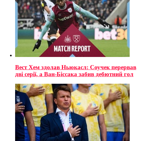
Вест Хем здолав Ньюкасл: Соучек перервав
дві серії, а Ван-Біссака забив дебютний гол