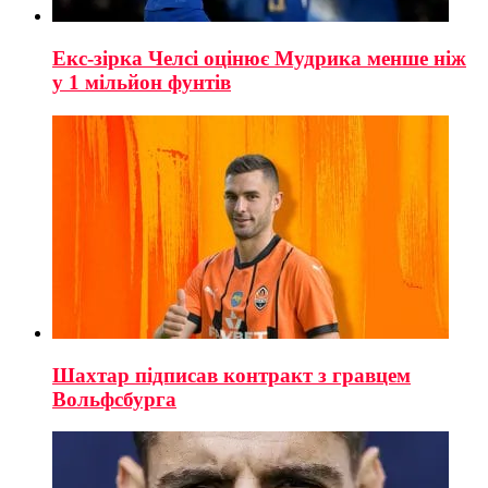
Екс-зірка Челсі оцінює Мудрика менше ніж
у 1 мільйон фунтів
Шахтар підписав контракт з гравцем
Вольфсбурга