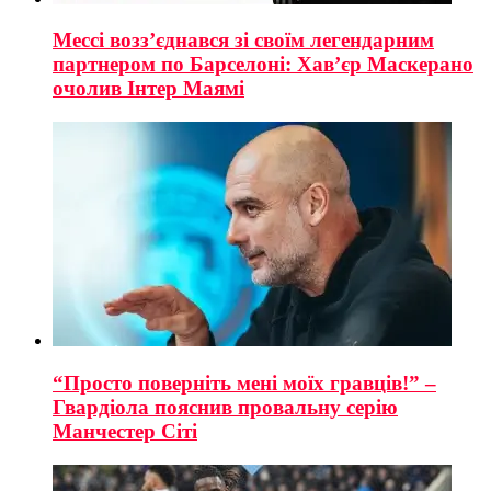
Мессі возз’єднався зі своїм легендарним
партнером по Барселоні: Хав’єр Маскерано
очолив Інтер Маямі
“Просто поверніть мені моїх гравців!” –
Гвардіола пояснив провальну серію
Манчестер Сіті