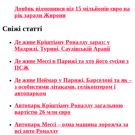
Довбик відмовився від 15 мільйонів євро на
рік заради Жирони
Свіжі статті
Де живе Кріштіану Роналду зараз: у
Мадриді, Турині, Саудівській Аравії
Де живе Мессі в Парижі та хто його сусіди з
ПСЖ
Де живе Неймар у Парижі, Барселоні та як –
з особистими літаками, гелікоптером і
автопарком
Автопарк Кріштіану Роналду загальною
вартістю 26 млн євро
Автопарк Мессі – одна машина дорожча за
всі авто Роналду