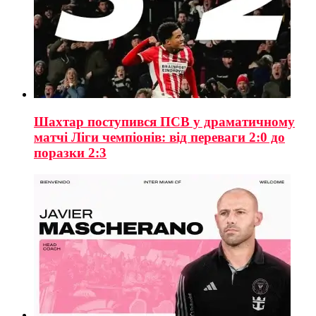
Шахтар поступився ПСВ у драматичному
матчі Ліги чемпіонів: від переваги 2:0 до
поразки 2:3