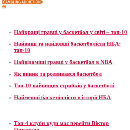
Баскетбол
Найкращі гравці у баскетбол у світі – топ-10
Найвищі та найдовші баскетболісти НБА:
топ-10
Найвідоміші гравці у баскетбол в NBA
Як виник та розвивався баскетбол
Топ-10 найвищих стрибків у баскетболі
Найменші баскетболісти в історії НБА
Футбол
Топ-4 клуби куди має перейти Віктор
Циганков