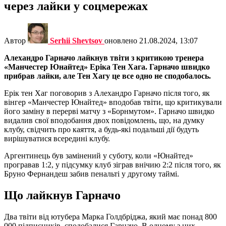
через лайки у соцмережах
Автор
Serhii Shevtsov
оновлено
21.08.2024, 13:07
Алехандро Гарначо лайкнув твіти з критикою тренера
«Манчестер Юнайтед» Еріка Тен Хага. Гарначо швидко
прибрав лайки, але Тен Хагу це все одно не сподобалось.
Ерік тен Хаг поговорив з Алехандро Гарначо після того, як
вінгер «Манчестер Юнайтед» вподобав твіти, що критикували
його заміну в перерві матчу з «Борнмутом». Гарначо швидко
видалив свої вподобання двох повідомлень, що, на думку
клубу, свідчить про каяття, а будь-які подальші дії будуть
вирішуватися всередині клубу.
Аргентинець був замінений у суботу, коли «Юнайтед»
програвав 1:2, у підсумку клуб зіграв внічию 2:2 після того, як
Бруно Фернандеш забив пенальті у другому таймі.
Що лайкнув Гарначо
Два твіти від ютубера Марка Голдбріджа, який має понад 800
000 підписників, сподобалися Гарначо. В одному з них