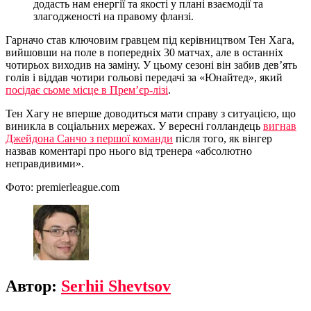
додасть нам енергії та якості у плані взаємодії та
злагодженості на правому фланзі.
Гарначо став ключовим гравцем під керівництвом Тен Хага,
вийшовши на поле в попередніх 30 матчах, але в останніх
чотирьох виходив на заміну. У цьому сезоні він забив дев’ять
голів і віддав чотири гольові передачі за «Юнайтед», який
посідає сьоме місце в Прем’єр-лізі
.
Тен Хагу не вперше доводиться мати справу з ситуацією, що
виникла в соціальних мережах. У вересні голландець
вигнав
Джейдона Санчо з першої команди
після того, як вінгер
назвав коментарі про нього від тренера «абсолютно
неправдивими».
Фото: premierleague.com
Автор:
Serhii Shevtsov