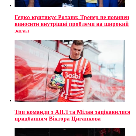
Гецко критикує Ротаня: Тренер не повинен
виносити внутрішні проблеми на широкий
загал
Три команди з АПЛ та Мілан зацікавилися
придбанням Віктора Циганкова