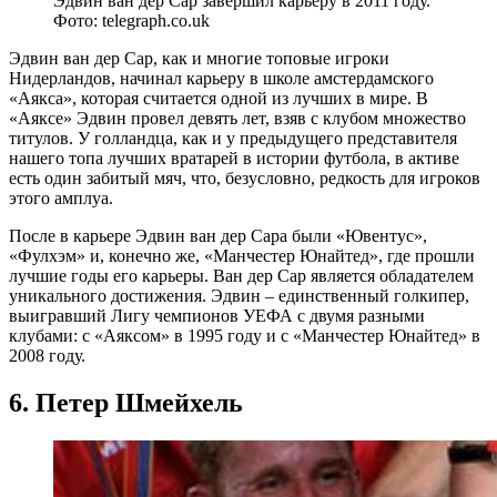
Эдвин ван дер Сар завершил карьеру в 2011 году.
Фото: telegraph.co.uk
Эдвин ван дер Сар, как и многие топовые игроки
Нидерландов, начинал карьеру в школе амстердамского
«Аякса», которая считается одной из лучших в мире. В
«Аяксе» Эдвин провел девять лет, взяв с клубом множество
титулов. У голландца, как и у предыдущего представителя
нашего топа лучших вратарей в истории футбола, в активе
есть один забитый мяч, что, безусловно, редкость для игроков
этого амплуа.
После в карьере Эдвин ван дер Сара были «Ювентус»,
«Фулхэм» и, конечно же, «Манчестер Юнайтед», где прошли
лучшие годы его карьеры. Ван дер Сар является обладателем
уникального достижения. Эдвин – единственный голкипер,
выигравший Лигу чемпионов УЕФА с двумя разными
клубами: с «Аяксом» в 1995 году и с «Манчестер Юнайтед» в
2008 году.
6. Петер Шмейхель