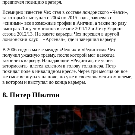
предпочел позицию вратаря.
Всемирно известен Чех стал в составе лондонского «Челси»,
за который выступал с 2004 по 2015 годы, завоевав с
«синими» все возможные трофеи в Англии, а также по разу
выиграв Лигу чемпионов в сезоне 2011/12 и Лигу Европы
сезона 2012/13. На закате карьеры Чех перешел в другой
лондонский клуб – «Арсенал», где и завершил карьеру.
В 2006 году в матче между «Челси» и «Редингом» Чех
получил ужасную травму, после которой мог навсегда
закончить карьеру. Нападающий «Рединга», не успев
затормозить, влетел коленом в голову голкипера. Петр
покидал поле в инвалидном кресле. Через три месяца он все
же смог вернуться на поле, но уже в своем знаменитом шлеме,
в котором и выступал до конца карьеры.
8. Питер Шилтон