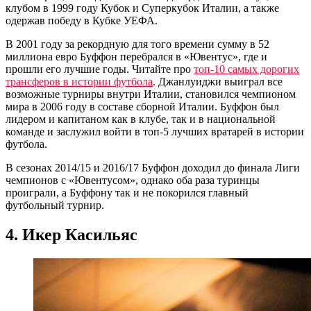
клубом в 1999 году Кубок и Суперкубок Италии, а также
одержав победу в Кубке УЕФА.
В 2001 году за рекордную для того времени сумму в 52
миллиона евро Буффон перебрался в «Ювентус», где и
прошли его лучшие годы. Читайте про
топ-10 самых дорогих
трансферов в истории футбола
. Джанлуиджи выиграл все
возможные турниры внутри Италии, становился чемпионом
мира в 2006 году в составе сборной Италии. Буффон был
лидером и капитаном как в клубе, так и в национальной
команде и заслужил войти в топ-5 лучших вратарей в истории
футбола.
В сезонах 2014/15 и 2016/17 Буффон доходил до финала Лиги
чемпионов с «Ювентусом», однако оба раза туринцы
проиграли, а Буффону так и не покорился главный
футбольный турнир.
4. Икер Касильяс