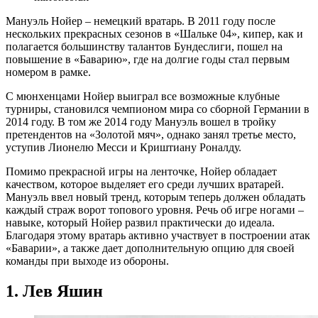
Мануэль Нойер – немецкий вратарь. В 2011 году после
нескольких прекрасных сезонов в «Шальке 04», кипер, как и
полагается большинству талантов Бундеслиги, пошел на
повышение в «Баварию», где на долгие годы стал первым
номером в рамке.
С мюнхенцами Нойер выиграл все возможные клубные
турниры, становился чемпионом мира со сборной Германии в
2014 году. В том же 2014 году Мануэль вошел в тройку
претендентов на «Золотой мяч», однако занял третье место,
уступив Лионелю Месси и Криштиану Роналду.
Помимо прекрасной игры на ленточке, Нойер обладает
качеством, которое выделяет его среди лучших вратарей.
Мануэль ввел новый тренд, которым теперь должен обладать
каждый страж ворот топового уровня. Речь об игре ногами –
навыке, который Нойер развил практически до идеала.
Благодаря этому вратарь активно участвует в построении атак
«Баварии», а также дает дополнительную опцию для своей
команды при выходе из обороны.
1. Лев Яшин