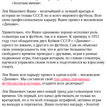
«Золотым мячом»
Лев Иванович Яшин – величайший и лучший вратарь в
истории не только СССР, но и всего мирового футбола. Всю
свою профессиональную карьеру Яшин провел в московском
«Динамо».
Удивительно, что Яшин одинаково хорошо исполнял роль
голкипера как в футболе, так и в хоккее. К примеру, в 1953
году стал обладателем двух Кубков СССР с «Динамо» –
одного по хоккею, а другого по футболу. Сам он объяснял
свою универсальность тем, что в детстве большинство
свободного времени проводил с друзьями, играя в разные
подвижные игры, благодаря которым, по словам голкипера,
научился управлять своим телом и подготовился ко взрослому
спорту.
Лев Яшин всю карьеру провел в одном клубе – московском
«Динамо». Мы составили свой
топ самых преданных
футболистов в истории
, угадаете всех десятерых?
Лев Иванович также ввел новый тренд для голкиперов того
времени. Он первый, кто начал действовать не только во
вратарской, но и по всей площади штрафной, активно играя
на выходах и перехватах. Яшин получил награду «Золотой