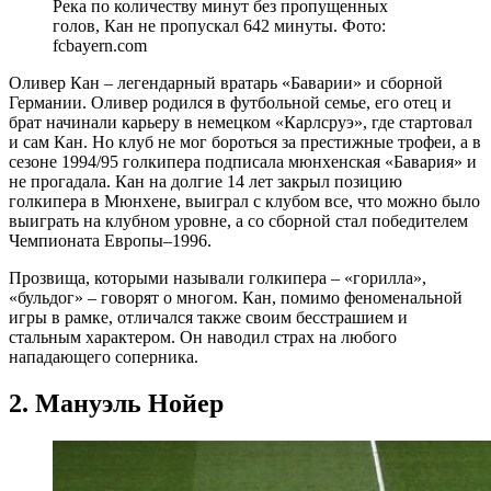
Река по количеству минут без пропущенных
голов, Кан не пропускал 642 минуты. Фото:
fcbayern.com
Оливер Кан – легендарный вратарь «Баварии» и сборной
Германии. Оливер родился в футбольной семье, его отец и
брат начинали карьеру в немецком «Карлсруэ», где стартовал
и сам Кан. Но клуб не мог бороться за престижные трофеи, а в
сезоне 1994/95 голкипера подписала мюнхенская «Бавария» и
не прогадала. Кан на долгие 14 лет закрыл позицию
голкипера в Мюнхене, выиграл с клубом все, что можно было
выиграть на клубном уровне, а со сборной стал победителем
Чемпионата Европы–1996.
Прозвища, которыми называли голкипера – «горилла»,
«бульдог» – говорят о многом. Кан, помимо феноменальной
игры в рамке, отличался также своим бесстрашием и
стальным характером. Он наводил страх на любого
нападающего соперника.
2. Мануэль Нойер