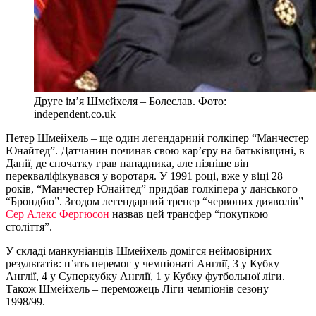
Друге ім’я Шмейхеля – Болеслав. Фото:
independent.co.uk
Петер Шмейхель – ще один легендарний голкіпер “Манчестер
Юнайтед”. Датчанин починав свою кар’єру на батьківщині, в
Данії, де спочатку грав нападника, але пізніше він
перекваліфікувався у воротаря. У 1991 році, вже у віці 28
років, “Манчестер Юнайтед” придбав голкіпера у данського
“Брондбю”. Згодом легендарний тренер “червоних дияволів”
Сер Алекс Фергюсон
назвав цей трансфер “покупкою
століття”.
У складі манкуніанців Шмейхель домігся неймовірних
результатів: п’ять перемог у чемпіонаті Англії, 3 у Кубку
Англії, 4 у Суперкубку Англії, 1 у Кубку футбольної ліги.
Також Шмейхель – переможець Ліги чемпіонів сезону
1998/99.