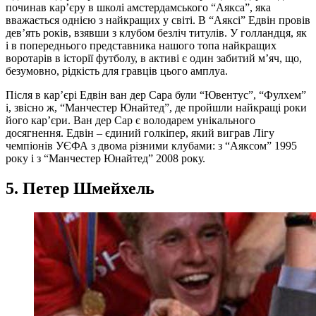
починав кар’єру в школі амстердамського “Аякса”, яка
вважається однією з найкращих у світі. В “Аяксі” Едвін провів
дев’ять років, взявши з клубом безліч титулів. У голландця, як
і в попереднього представника нашого топа найкращих
воротарів в історії футболу, в активі є один забитий м’яч, що,
безумовно, рідкість для гравців цього амплуа.
Після в кар’єрі Едвін ван дер Сара були “Ювентус”, “Фулхем”
і, звісно ж, “Манчестер Юнайтед”, де пройшли найкращі роки
його кар’єри. Ван дер Сар є володарем унікального
досягнення. Едвін – єдиний голкіпер, який виграв Лігу
чемпіонів УЄФА з двома різними клубами: з “Аяксом” 1995
року і з “Манчестер Юнайтед” 2008 року.
5. Петер Шмейхель