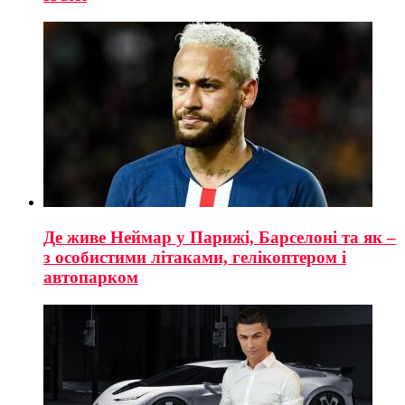
Де живе Неймар у Парижі, Барселоні та як –
з особистими літаками, гелікоптером і
автопарком