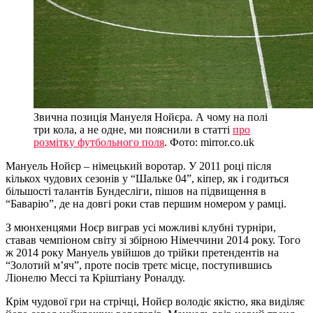
Звична позиція Мануеля Нойєра. А чому на полі
три кола, а не одне, ми пояснили в статті
про
розмітку футбольного поля
. Фото: mirror.co.uk
Мануель Нойєр – німецький воротар. У 2011 році після
кількох чудових сезонів у “Шальке 04”, кіпер, як і годиться
більшості талантів Бундесліги, пішов на підвищення в
“Баварію”, де на довгі роки став першим номером у рамці.
З мюнхенцями Ноєр виграв усі можливі клубні турніри,
ставав чемпіоном світу зі збірною Німеччини 2014 року. Того
ж 2014 року Мануель увійшов до трійки претендентів на
“Золотий м’яч”, проте посів третє місце, поступившись
Ліонелю Мессі та Кріштіану Роналду.
Крім чудової гри на стрічці, Нойєр володіє якістю, яка виділяє