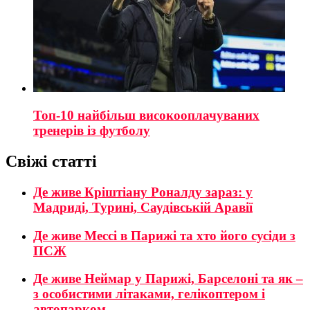
Топ-10 найбільш високооплачуваних
тренерів із футболу
Свіжі статті
Де живе Кріштіану Роналду зараз: у
Мадриді, Турині, Саудівській Аравії
Де живе Мессі в Парижі та хто його сусіди з
ПСЖ
Де живе Неймар у Парижі, Барселоні та як –
з особистими літаками, гелікоптером і
автопарком