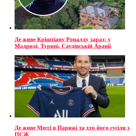
Де живе Кріштіану Роналду зараз: у
Мадриді, Турині, Саудівській Аравії
Де живе Мессі в Парижі та хто його сусіди з
ПСЖ