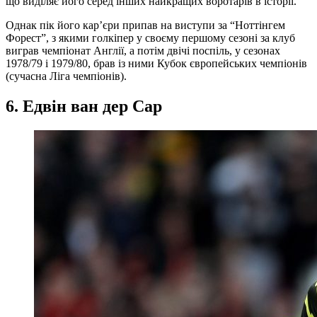
що виділяє його серед інших найкращих воротарів в історії.
Однак пік його кар’єри припав на виступи за “Ноттінгем
Форест”, з якими голкіпер у своєму першому сезоні за клуб
виграв чемпіонат Англії, а потім двічі поспіль, у сезонах
1978/79 і 1979/80, брав із ними Кубок європейських чемпіонів
(сучасна Ліга чемпіонів).
6. Едвін ван дер Сар