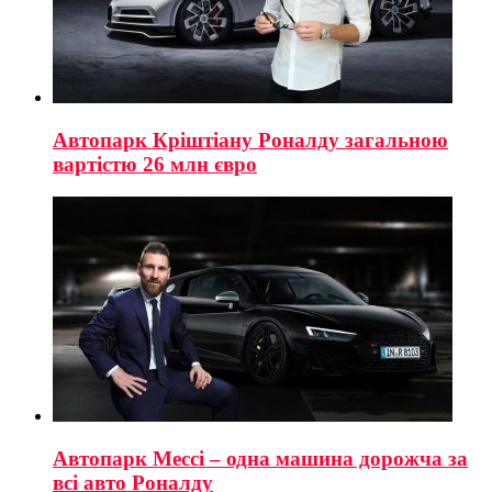
Автопарк Кріштіану Роналду загальною
вартістю 26 млн євро
Автопарк Мессі – одна машина дорожча за
всі авто Роналду