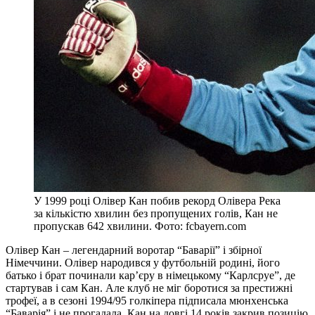
У 1999 році Олівер Кан побив рекорд Олівера Река
за кількістю хвилин без пропущених голів, Кан не
пропускав 642 хвилини. Фото: fcbayern.com
Олівер Кан – легендарний воротар “Баварії” і збірної
Німеччини. Олівер народився у футбольній родині, його
батько і брат починали кар’єру в німецькому “Карлсруе”, де
стартував і сам Кан. Але клуб не міг боротися за престижні
трофеї, а в сезоні 1994/95 голкіпера підписала мюнхенська
“Баварія” і не прогадала. Кан на довгі 14 років закрив позицію