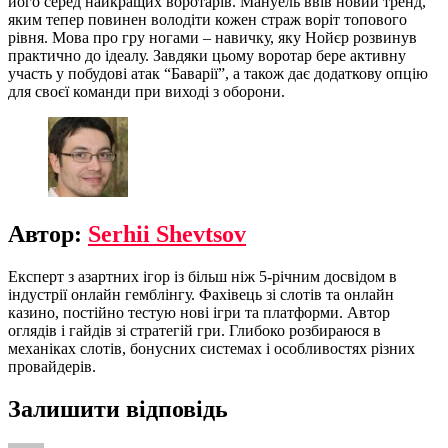
його серед найкращих воротарів. Мануель ввів новий тренд,
яким тепер повинен володіти кожен страж воріт топового
рівня. Мова про гру ногами – навичку, яку Нойєр розвинув
практично до ідеалу. Завдяки цьому воротар бере активну
участь у побудові атак “Баварії”, а також дає додаткову опцію
для своєї команди при виході з оборони.
Автор:
Serhii Shevtsov
Експерт з азартних ігор із більш ніж 5-річним досвідом в
індустрії онлайн гемблінгу. Фахівець зі слотів та онлайн
казино, постійно тестую нові ігри та платформи. Автор
оглядів і гайдів зі стратегій гри. Глибоко розбираюся в
механіках слотів, бонусних системах і особливостях різних
провайдерів.
Залишити відповідь