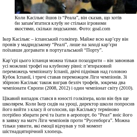
Коли Касільяс йшов із “Реала”, він сказав, що хотів
би запам’ятатися клубу не стільки ігровими
якостями, скільки людськими. Фото: goal.com
Ікер Касільяс – іспанський голкіпер. Майже всю кар’єру він
провів у мадридському “Реалі”, лише на заході кар’єри
поїхавши догравати в португальський “Порту”.
Кар’єрі цього іспанця можна тільки позаздрити – він завоював
усі можливі трофеї на клубному рівні: п’ятиразовий
переможець чемпіонату Іспанії, двічі піднімав над головою
Кубок Іспанії, і тричі ставав переможцем Ліги чемпіонів. Зі
збірною Касільяс також виграв безліч трофеїв, зокрема два
чемпіонати Європи (2008, 2012) і один чемпіонат світу (2010).
Цікавий випадок стався в юності голкіпера, коли він був ще
школярем. Коли Ікер сидів на уроці, директор школи попросив
його вийти з класу й оголосив, що Касільясу терміново
потрібно збирати речі та їхати в аеропорт, бо “Реал” вніс його
в заявку на матч Ліги чемпіонів проти “Русенборга”. Можна
тільки уявити, які емоції відчував у той момент
шістнадцятирічний хлопець.