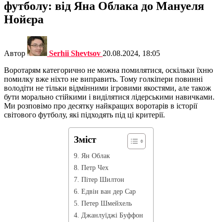
футболу: від Яна Облака до Мануеля
Нойєра
Автор
Serhii Shevtsov
20.08.2024, 18:05
Воротарям категорично не можна помилятися, оскільки їхню
помилку вже ніхто не виправить. Тому голкіпери повинні
володіти не тільки відмінними ігровими якостями, але також
бути морально стійкими і виділятися лідерськими навичками.
Ми розповімо про десятку найкращих воротарів в історії
світового футболу, які підходять під ці критерії.
Зміст
9. Ян Облак
8. Петр Чех
7. Пітер Шилтон
6. Едвін ван дер Сар
5. Петер Шмейхель
4. Джанлуїджі Буффон