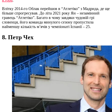
історії
.
Влітку 2014-го Облак перейшов в “Атлетіко” з Мадрида, де ще
більше спрогресував. До літа 2021 року Ян – незамінний
гравець “Атлетіко”. Багато в чому завдяки чудовій грі
словенця, його команда минулого сезону пропустила
найменшу кількість м’ячів у чемпіонаті Іспанії – 25.
8. Петр Чех