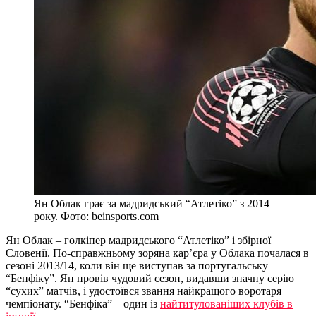
Ян Облак грає за мадридський “Атлетіко” з 2014
року. Фото: beinsports.com
Ян Облак – голкіпер мадридського “Атлетіко” і збірної
Словенії. По-справжньому зоряна кар’єра у Облака почалася в
сезоні 2013/14, коли він ще виступав за португальську
“Бенфіку”. Ян провів чудовий сезон, видавши значну серію
“сухих” матчів, і удостоївся звання найкращого воротаря
чемпіонату. “Бенфіка” – один із
найтитулованіших клубів в