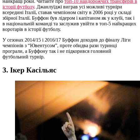
найкращі роки. Читайте про
топ-10 найдорожчих трансферів в
історії футболу
. Джанлуїджі виграв усі можливі турніри
всередині Італії, ставав чемпіоном світу в 2006 році у складі
збірної Італії. Буффон був лідером і капітаном як у клубі, так і
в національній команді та заслужив увійти в топ-5 найкращих
воротарів в історії футболу.
У сезонах 2014/15 і 2016/17 Буффон доходив до фіналу Ліги
чемпіонів з “Ювентусом”, проте обидва рази туринці
програли, а Буффону так і не підкорився головний
футбольний турнір.
3. Ікер Касільяс