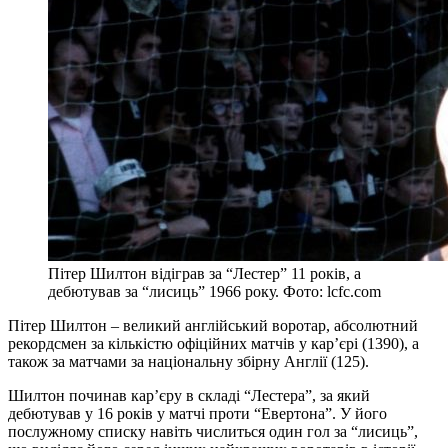
Пітер Шилтон відіграв за “Лестер” 11 років, а
дебютував за “лисиць” 1966 року. Фото: lcfc.com
Пітер Шилтон – великий англійський воротар, абсолютний
рекордсмен за кількістю офіційних матчів у кар’єрі (1390), а
також за матчами за національну збірну Англії (125).
Шилтон починав кар’єру в складі “Лестера”, за який
дебютував у 16 років у матчі проти “Евертона”. У його
послужному списку навіть числиться один гол за “лисиць”,