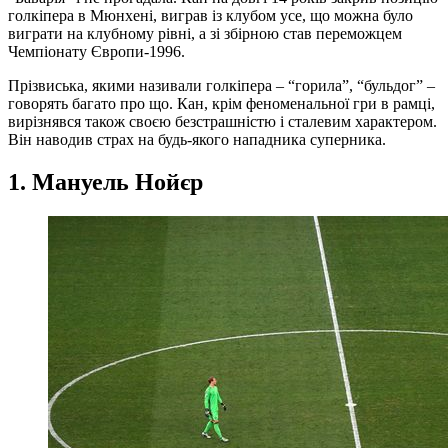
голкіпера в Мюнхені, виграв із клубом усе, що можна було
виграти на клубному рівні, а зі збірною став переможцем
Чемпіонату Європи-1996.
Прізвиська, якими називали голкіпера – “горила”, “бульдог” –
говорять багато про що. Кан, крім феноменальної гри в рамці,
вирізнявся також своєю безстрашністю і сталевим характером.
Він наводив страх на будь-якого нападника суперника.
1. Мануель Нойєр