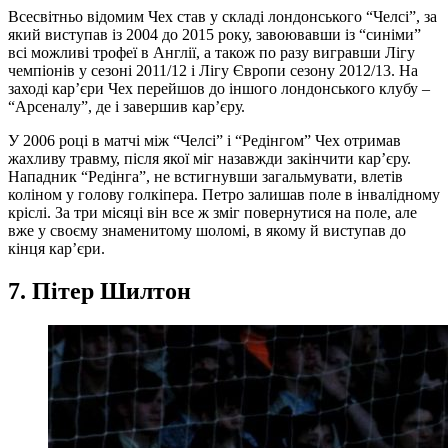
Всесвітньо відомим Чех став у складі лондонського “Челсі”, за
який виступав із 2004 до 2015 року, завоювавши із “синіми”
всі можливі трофеї в Англії, а також по разу вигравши Лігу
чемпіонів у сезоні 2011/12 і Лігу Європи сезону 2012/13. На
заході кар’єри Чех перейшов до іншого лондонського клубу –
“Арсеналу”, де і завершив кар’єру.
У 2006 році в матчі між “Челсі” і “Редінгом” Чех отримав
жахливу травму, після якої міг назавжди закінчити кар’єру.
Нападник “Редінга”, не встигнувши загальмувати, влетів
коліном у голову голкіпера. Петро залишав поле в інвалідному
кріслі. За три місяці він все ж зміг повернутися на поле, але
вже у своєму знаменитому шоломі, в якому й виступав до
кінця кар’єри.
7. Пітер Шилтон