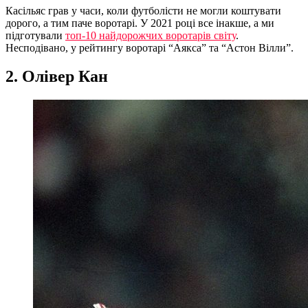
Касільяс грав у часи, коли футболісти не могли коштувати
дорого, а тим паче воротарі. У 2021 році все інакше, а ми
підготували
топ-10 найдорожчих воротарів світу
.
Несподівано, у рейтингу воротарі “Аякса” та “Астон Вілли”.
2. Олівер Кан