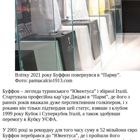
Влітку 2021 року Буффон повернувся в “Парму”.
Фото: parmacalcio1913.com
Буффон – легенда туринського “Ювентуса” і збірної Італії.
Стартувала професійна кар’єра Джіджі в “Пармі”, де його з
ранніх років вважали дуже перспективним голкіпером, і з
роками він тільки підтвердив цей статус, взявши з клубом
1999 року Кубок і Суперкубок Італії, а також здобувши
перемогу в Кубку УЄФА.
У 2001 році за рекордну для того часу суму в 52 мільйони євро
Буффон перебрався до “Ювентуса”, де і пройшли його