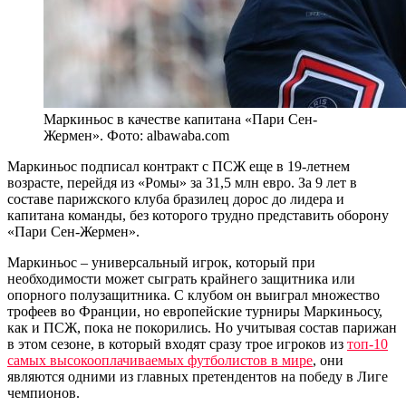
Маркиньос в качестве капитана «Пари Сен-
Жермен». Фото: albawaba.com
Маркиньос подписал контракт с ПСЖ еще в 19-летнем
возрасте, перейдя из «Ромы» за 31,5 млн евро. За 9 лет в
составе парижского клуба бразилец дорос до лидера и
капитана команды, без которого трудно представить оборону
«Пари Сен-Жермен».
Маркиньос – универсальный игрок, который при
необходимости может сыграть крайнего защитника или
опорного полузащитника. С клубом он выиграл множество
трофеев во Франции, но европейские турниры Маркиньосу,
как и ПСЖ, пока не покорились. Но учитывая состав парижан
в этом сезоне, в который входят сразу трое игроков из
топ-10
самых высокооплачиваемых футболистов в мире
, они
являются одними из главных претендентов на победу в Лиге
чемпионов.