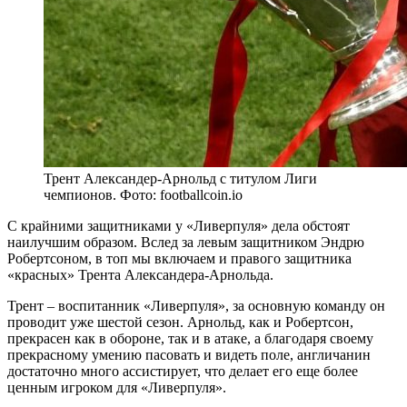
Трент Александер-Арнольд с титулом Лиги
чемпионов. Фото: footballcoin.io
С крайними защитниками у «Ливерпуля» дела обстоят
наилучшим образом. Вслед за левым защитником Эндрю
Робертсоном, в топ мы включаем и правого защитника
«красных» Трента Александера-Арнольда.
Трент – воспитанник «Ливерпуля», за основную команду он
проводит уже шестой сезон. Арнольд, как и Робертсон,
прекрасен как в обороне, так и в атаке, а благодаря своему
прекрасному умению пасовать и видеть поле, англичанин
достаточно много ассистирует, что делает его еще более
ценным игроком для «Ливерпуля».