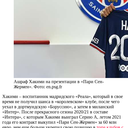
Ашраф Хакими на презентации в «Пари Сен-
Жермен». Фото: en.psg.fr
Хакими – воспитанник мадридского «Реала», который в свое
время не получил шанса в «королевском» клубе, после чего
уехал в дортмундскую «Боруссию», а затем в миланский
«Интер». После прекрасного сезона 2020/21 в составе
«Интера», с которым Хакими выиграл Серию А, летом 2021
года его контракт выкупил «Пари Сен-Жермен» за 60 млн
евро, чем еще больше укрепил свою позицию в
топе клубов с