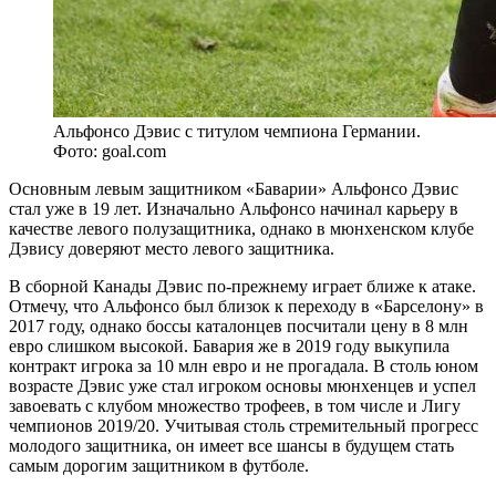
Альфонсо Дэвис с титулом чемпиона Германии.
Фото: goal.com
Основным левым защитником «Баварии» Альфонсо Дэвис
стал уже в 19 лет. Изначально Альфонсо начинал карьеру в
качестве левого полузащитника, однако в мюнхенском клубе
Дэвису доверяют место левого защитника.
В сборной Канады Дэвис по-прежнему играет ближе к атаке.
Отмечу, что Альфонсо был близок к переходу в «Барселону» в
2017 году, однако боссы каталонцев посчитали цену в 8 млн
евро слишком высокой. Бавария же в 2019 году выкупила
контракт игрока за 10 млн евро и не прогадала. В столь юном
возрасте Дэвис уже стал игроком основы мюнхенцев и успел
завоевать с клубом множество трофеев, в том числе и Лигу
чемпионов 2019/20. Учитывая столь стремительный прогресс
молодого защитника, он имеет все шансы в будущем стать
самым дорогим защитником в футболе.