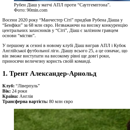
Рубен Діаш у матчі АПЛ проти “Саутгемптона”.
Фото: 90min.com
Восени 2020 року “Манчестер Сіті” придбав Рубена Діаша у
“Бенфіки” за 68 млн євро. Незважаючи на високу конкуренцію
центральних захисників у “Сіті”, Діаш є залізним гравцем
основи “містян”.
У першому ж сезоні в новому клубі Діаш виграв АПЛ і Кубок
Англійської футбольної ліги. Діашу всього 25, а це означає, що
він зможе виступати на високому рівні ще довгі роки,
приносячи величезну користь своїй команді.
1. Трент Александер-Арнольд
Клуб:
“Ліверпуль”
Вік:
24 роки
Країна:
Англія
Трансферна вартість:
80 млн євро