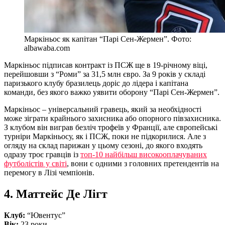
Маркіньос як капітан “Парі Сен-Жермен”. Фото:
albawaba.com
Маркіньос підписав контракт із ПСЖ ще в 19-річному віці,
перейшовши з “Роми” за 31,5 млн євро. За 9 років у складі
паризького клубу бразилець доріс до лідера і капітана
команди, без якого важко уявити оборону “Парі Сен-Жермен”.
Маркіньос – універсальний гравець, який за необхідності
може зіграти крайнього захисника або опорного півзахисника.
З клубом він виграв безліч трофеїв у Франції, але європейські
турніри Маркіньосу, як і ПСЖ, поки не підкорилися. Але з
огляду на склад парижан у цьому сезоні, до якого входять
одразу троє гравців із
топ-10 найбільш високооплачуваних
футболістів у світі
, вони є одними з головних претендентів на
перемогу в Лізі чемпіонів.
4. Маттейс Де Лігт
Клуб:
“Ювентус”
Вік:
23 роки