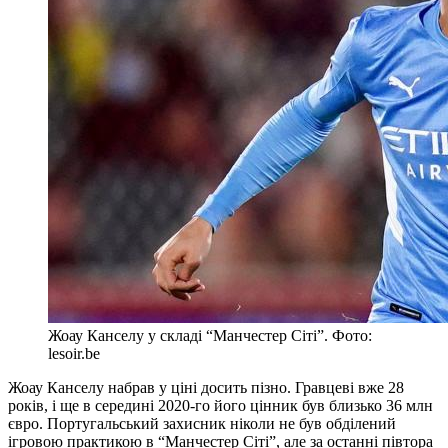
Жоау Канселу у складі “Манчестер Сіті”. Фото:
lesoir.be
Жоау Канселу набрав у ціні досить пізно. Гравцеві вже 28
років, і ще в середині 2020-го його цінник був близько 36 млн
євро. Португальський захисник ніколи не був обділений
ігровою практикою в “Манчестер Сіті”, але за останні півтора