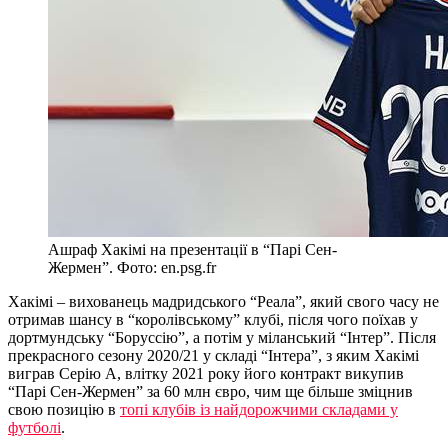
Ашраф Хакімі на презентації в “Парі Сен-
Жермен”. Фото: en.psg.fr
Хакімі – вихованець мадридського “Реала”, який свого часу не
отримав шансу в “королівському” клубі, після чого поїхав у
дортмундську “Боруссію”, а потім у міланський “Інтер”. Після
прекрасного сезону 2020/21 у складі “Інтера”, з яким Хакімі
виграв Серію А, влітку 2021 року його контракт викупив
“Парі Сен-Жермен” за 60 млн євро, чим ще більше зміцнив
свою позицію в
топі клубів із найдорожчими складами у
футболі
.