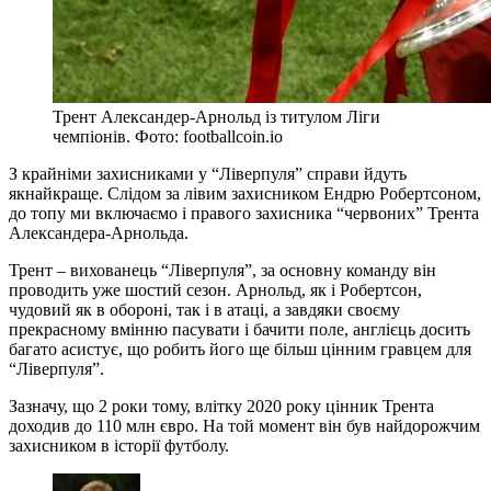
Трент Александер-Арнольд із титулом Ліги
чемпіонів. Фото: footballcoin.io
З крайніми захисниками у “Ліверпуля” справи йдуть
якнайкраще. Слідом за лівим захисником Ендрю Робертсоном,
до топу ми включаємо і правого захисника “червоних” Трента
Александера-Арнольда.
Трент – вихованець “Ліверпуля”, за основну команду він
проводить уже шостий сезон. Арнольд, як і Робертсон,
чудовий як в обороні, так і в атаці, а завдяки своєму
прекрасному вмінню пасувати і бачити поле, англієць досить
багато асистує, що робить його ще більш цінним гравцем для
“Ліверпуля”.
Зазначу, що 2 роки тому, влітку 2020 року цінник Трента
доходив до 110 млн євро. На той момент він був найдорожчим
захисником в історії футболу.