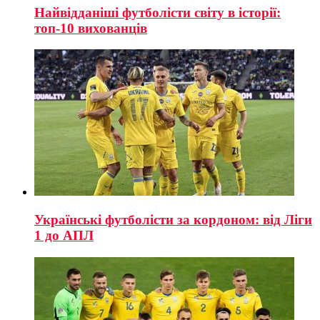
Найвідданіші футболісти світу в історії:
топ-10 вихованців
Українські футболісти за кордоном: від Ліги
1 до АПЛ