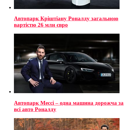
Автопарк Кріштіану Роналду загальною
вартістю 26 млн євро
Автопарк Мессі – одна машина дорожча за
всі авто Роналду