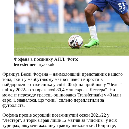
Фофана в поєдинку АПЛ. Фото:
leicestermercury.co.uk
Француз Веслі Фофана – наймолодший представник нашого
топа, який у майбутньому має всі шанси вирости в
найдорожчого захисника у світі. Фофана прийшов у “Челсі”
влітку 2022-го за вражаючі 80,4 млн євро з “Лестера”. На
момент переходу гравець оцінювався Transfermarkt у 40 млн
євро, і, здавалося, що “сині” сильно переплатили за
футболіста.
Фофана провів хороший позаминулий сезон 2021/22 у
“Лестері”, а торік зіграв лише 12 матчів за “лисиць” у всіх
турнірах, лікуючи жахливу травму щиколотки. Попри це,