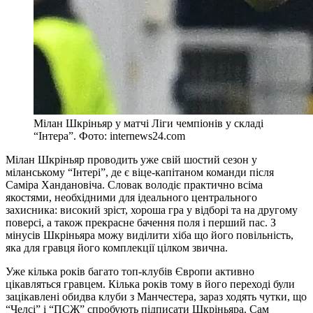
Мілан Шкріньяр у матчі Ліги чемпіонів у складі
“Інтера”. Фото: internews24.com
Мілан Шкріньяр проводить уже свій шостий сезон у
міланському “Інтері”, де є віце-капітаном команди після
Саміра Хандановіча. Словак володіє практично всіма
якостями, необхідними для ідеального центрального
захисника: високий зріст, хороша гра у відборі та на другому
поверсі, а також прекрасне бачення поля і перший пас. З
мінусів Шкріньяра можу виділити хіба що його повільність,
яка для гравця його комплекції цілком звична.
Уже кілька років багато топ-клубів Європи активно
цікавляться гравцем. Кілька років тому в його переході були
зацікавлені обидва клуби з Манчестера, зараз ходять чутки, що
“Челсі” і “ПСЖ” спробують підписати Шкріньяра. Сам