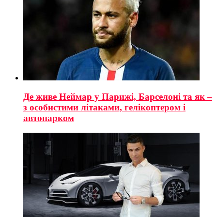
Де живе Неймар у Парижі, Барселоні та як –
з особистими літаками, гелікоптером і
автопарком