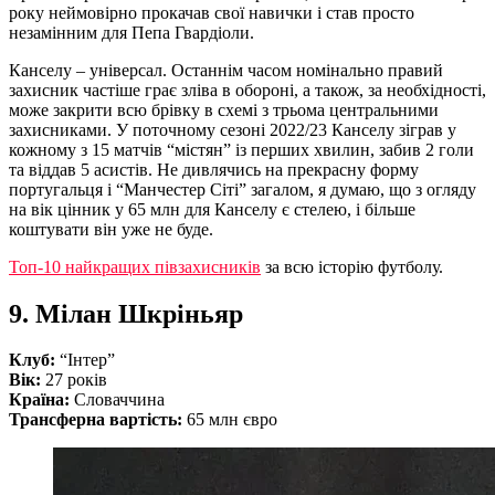
року неймовірно прокачав свої навички і став просто
незамінним для Пепа Гвардіоли.
Канселу – універсал. Останнім часом номінально правий
захисник частіше грає зліва в обороні, а також, за необхідності,
може закрити всю брівку в схемі з трьома центральними
захисниками. У поточному сезоні 2022/23 Канселу зіграв у
кожному з 15 матчів “містян” із перших хвилин, забив 2 голи
та віддав 5 асистів. Не дивлячись на прекрасну форму
португальця і “Манчестер Сіті” загалом, я думаю, що з огляду
на вік цінник у 65 млн для Канселу є стелею, і більше
коштувати він уже не буде.
Топ-10 найкращих півзахисників
за всю історію футболу.
9. Мілан Шкріньяр
Клуб:
“Інтер”
Вік:
27 років
Країна:
Словаччина
Трансферна вартість:
65 млн євро