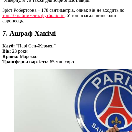
“Ліверпуля”, а також для збірної Шотландії.
Зріст Робертсона – 178 сантиметрів, однак він не входить до
топ-10 найнижчих футболістів
. У топі взагалі лише один
європеєць.
7. Ашраф Хакімі
Клуб:
“Парі Сен-Жермен”
Вік:
23 роки
Країна:
Марокко
Трансферна вартість:
65 млн євро