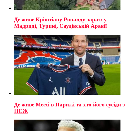
Де живе Кріштіану Роналду зараз: у
Мадриді, Турині, Саудівській Аравії
Де живе Мессі в Парижі та хто його сусіди з
ПСЖ