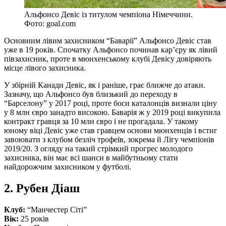
Альфонсо Девіс із титулом чемпіона Німеччини.
Фото: goal.com
Основним лівим захисником “Баварії” Альфонсо Девіс став
уже в 19 років. Спочатку Альфонсо починав кар’єру як лівий
півзахисник, проте в мюнхенському клубі Девісу довіряють
місце лівого захисника.
У збірній Канади Девіс, як і раніше, грає ближче до атаки.
Зазначу, що Альфонсо був близький до переходу в
“Барселону” у 2017 році, проте боси каталонців визнали ціну
у 8 млн євро занадто високою. Баварія ж у 2019 році викупила
контракт гравця за 10 млн євро і не прогадала. У такому
юному віці Девіс уже став гравцем основи мюнхенців і встиг
завоювати з клубом безліч трофеїв, зокрема й Лігу чемпіонів
2019/20. З огляду на такий стрімкий прогрес молодого
захисника, він має всі шанси в майбутньому стати
найдорожчим захисником у футболі.
2. Рубен Діаш
Клуб:
“Манчестер Сіті”
Вік:
25 років