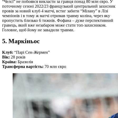
“Челсі” не побоявся викласти за гравця понад 80 млн євро. У
поточному сезоні 2022/23 французький центральний захисник
провів за новий клуб 4 матчі, встиг забити “Мілану” в Лізі
чемпіонів і в тому ж матчі отримав травму коліна, через яку
пропустить близько 6 тижнів. Фофана – дуже перспективний
гравець, який вже незабаром може стати топ-захисником.
Головне, щоб йому не завадили травми.
5. Маркіньос
Клуб:
“Парі Сен-Жермен”
Вік:
28 років
Країна:
Бразилія
Трансферна вартість:
70 млн євро