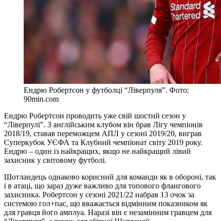
Ендрю Робертсон у футболці “Ліверпуля”. Фото:
90min.com
Ендрю Робертсон проводить уже свій шостий сезон у
“Ліверпулі”. З англійським клубом він брав Лігу чемпіонів
2018/19, ставав переможцем АПЛ у сезоні 2019/20, виграв
Суперкубок УЄФА та Клубний чемпіонат світу 2019 року.
Ендрю – один із найкращих, якщо не найкращий лівий
захисник у світовому футболі.
Шотландець однаково корисний для команди як в обороні, так
і в атаці, що зараз дуже важливо для топового флангового
захисника. Робертсон у сезоні 2021/22 набрав 13 очок за
системою гол+пас, що вважається відмінним показником як
для гравця його амплуа. Наразі він є незамінним гравцем для