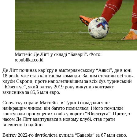
Маттейс Де Лігт у складі “Баварії”. Фото:
republika.co.id
Де Лігт починав кар’єру в амстердамському “Аяксі”, де в юні
18 років уже став капітаном команди. За ним стежили всі топ-
клуби Європи, проте наполегливішим за всіх був туринський
“Ювентус”, який влітку 2019 року викупив контракт
захисника за 85,5 млн євро.
Спочатку справи Маттейса в Турині складалися не
найкращим чином: він багато помилявся, і його помилки
коштували пропущених голів у ворота “Ювентуса”. Проте, з
часом Де Лігт адаптувався в новому клубі, став грати
впевнено і надійно.
Влітку 2022-го футболіста купила “Баварія” за 67 млн євро.