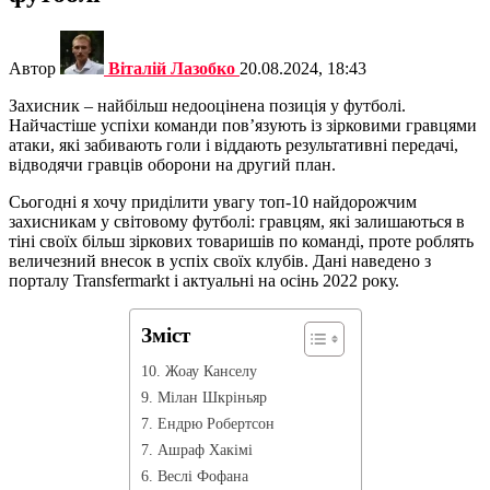
Автор
Віталій Лазобко
20.08.2024, 18:43
Захисник – найбільш недооцінена позиція у футболі.
Найчастіше успіхи команди пов’язують із зірковими гравцями
атаки, які забивають голи і віддають результативні передачі,
відводячи гравців оборони на другий план.
Сьогодні я хочу приділити увагу топ-10 найдорожчим
захисникам у світовому футболі: гравцям, які залишаються в
тіні своїх більш зіркових товаришів по команді, проте роблять
величезний внесок в успіх своїх клубів. Дані наведено з
порталу Transfermarkt і актуальні на осінь 2022 року.
Зміст
10. Жоау Канселу
9. Мілан Шкріньяр
7. Ендрю Робертсон
7. Ашраф Хакімі
6. Веслі Фофана