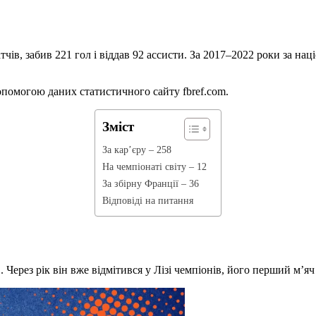
тчів, забив 221 гол і віддав 92 ассисти. За 2017–2022 роки за на
опомогою даних статистичного сайту fbref.com.
Зміст
За кар’єру – 258
На чемпіонаті світу – 12
За збірну Франції – 36
Відповіді на питання
. Через рік він вже відмітився у Лізі чемпіонів, його перший м’яч