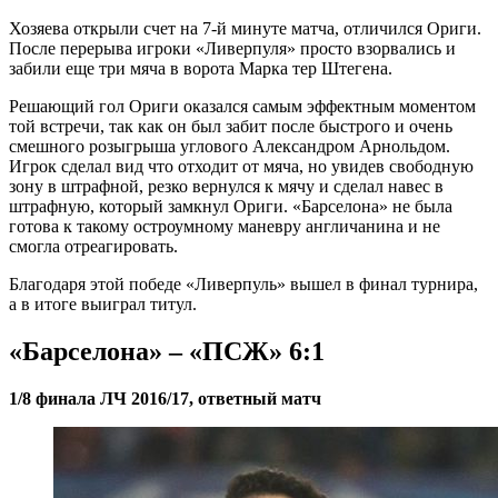
Хозяева открыли счет на 7-й минуте матча, отличился Ориги.
После перерыва игроки «Ливерпуля» просто взорвались и
забили еще три мяча в ворота Марка тер Штегена.
Решающий гол Ориги оказался самым эффектным моментом
той встречи, так как он был забит после быстрого и очень
смешного розыгрыша углового Александром Арнольдом.
Игрок сделал вид что отходит от мяча, но увидев свободную
зону в штрафной, резко вернулся к мячу и сделал навес в
штрафную, который замкнул Ориги. «Барселона» не была
готова к такому остроумному маневру англичанина и не
смогла отреагировать.
Благодаря этой победе «Ливерпуль» вышел в финал турнира,
а в итоге выиграл титул.
«Барселона» – «ПСЖ» 6:1
1/8 финала ЛЧ 2016/17, ответный матч