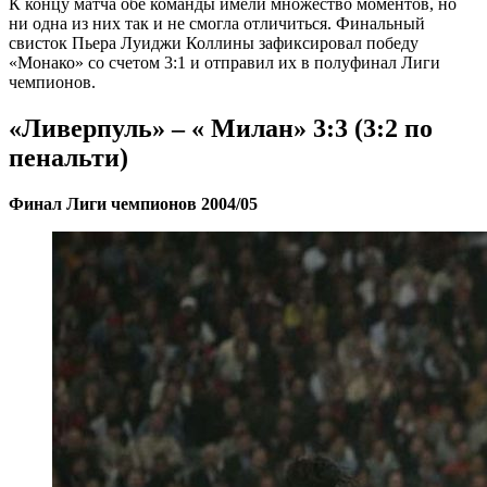
К концу матча обе команды имели множество моментов, но
ни одна из них так и не смогла отличиться. Финальный
свисток Пьера Луиджи Коллины зафиксировал победу
«Монако» со счетом 3:1 и отправил их в полуфинал Лиги
чемпионов.
«Ливерпуль» – « Милан» 3:3 (3:2 по
пенальти)
Финал Лиги чемпионов 2004/05