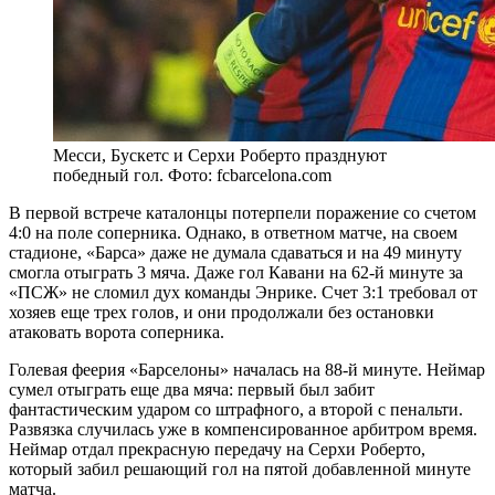
Месси, Бускетс и Серхи Роберто празднуют
победный гол. Фото: fcbarcelona.com
В первой встрече каталонцы потерпели поражение со счетом
4:0 на поле соперника. Однако, в ответном матче, на своем
стадионе, «Барса» даже не думала сдаваться и на 49 минуту
смогла отыграть 3 мяча. Даже гол Кавани на 62-й минуте за
«ПСЖ» не сломил дух команды Энрике. Счет 3:1 требовал от
хозяев еще трех голов, и они продолжали без остановки
атаковать ворота соперника.
Голевая феерия «Барселоны» началась на 88-й минуте. Неймар
сумел отыграть еще два мяча: первый был забит
фантастическим ударом со штрафного, а второй с пенальти.
Развязка случилась уже в компенсированное арбитром время.
Неймар отдал прекрасную передачу на Серхи Роберто,
который забил решающий гол на пятой добавленной минуте
матча.