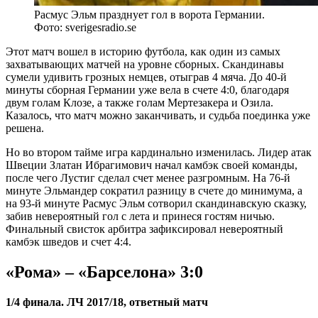
Расмус Эльм празднует гол в ворота Германии.
Фото: sverigesradio.se
Этот матч вошел в историю футбола, как один из самых
захватывающих матчей на уровне сборных. Скандинавы
сумели удивить грозных немцев, отыграв 4 мяча. До 40-й
минуты сборная Германии уже вела в счете 4:0, благодаря
двум голам Клозе, а также голам Мертезакера и Озила.
Казалось, что матч можно заканчивать, и судьба поединка уже
решена.
Но во втором тайме игра кардинально изменилась. Лидер атак
Швеции Златан Ибрагимович начал камбэк своей команды,
после чего Лустиг сделал счет менее разгромным. На 76-й
минуте Эльмандер сократил разницу в счете до минимума, а
на 93-й минуте Расмус Эльм сотворил скандинавскую сказку,
забив невероятный гол с лета и принеся гостям ничью.
Финальный свисток арбитра зафиксировал невероятный
камбэк шведов и счет 4:4.
«Рома» – «Барселона» 3:0
1/4 финала. ЛЧ 2017/18, ответный матч