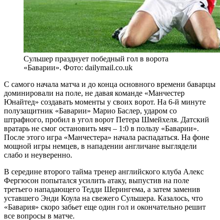
Сульшер празднует победный гол в ворота
«Баварии». Фото: dailymail.co.uk
С самого начала матча и до конца основного времени баварцы
доминировали на поле, не давая команде «Манчестер
Юнайтед» создавать моменты у своих ворот. На 6-й минуте
полузащитник «Баварии» Марио Баслер, ударом со
штрафного, пробил в угол ворот Петера Шмейхеля. Датский
вратарь не смог остановить мяч – 1:0 в пользу «Баварии».
После этого игра «Манчестера» начала распадаться. На фоне
мощной игры немцев, в нападении англичане выглядели
слабо и неуверенно.
В середине второго тайма тренер английского клуба Алекс
Фергюсон попытался усилить атаку, выпустив на поле
третьего нападающего Тедди Шерингема, а затем заменив
уставшего Энди Коула на свежего Сульшера. Казалось, что
«Бавария» скоро забьет еще один гол и окончательно решит
все вопросы в матче.