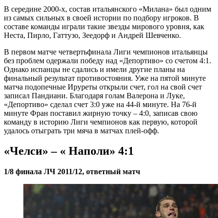
В середине 2000-х, состав итальянского «Милана» был одним
из самых сильных в своей истории по подбору игроков. В
составе команды играли такие звезды мирового уровня, как
Неста, Пирло, Гаттузо, Зеедорф и Андрей Шевченко.
В первом матче четвертьфинала Лиги чемпионов итальянцы
без проблем одержали победу над «Депортиво» со счетом 4:1.
Однако испанцы не сдались и имели другие планы на
финальный результат противостояния. Уже на пятой минуте
матча подопечные Ируреты открыли счет, гол на свой счет
записал Пандиани. Благодаря голам Валерона и Луке,
«Депортиво» сделал счет 3:0 уже на 44-й минуте. На 76-й
минуте Фран поставил жирную точку – 4:0, записав свою
команду в историю Лиги чемпионов как первую, которой
удалось отыграть три мяча в матчах плей-офф.
«Челси» – « Наполи» 4:1
1/8 финала ЛЧ 2011/12, ответный матч