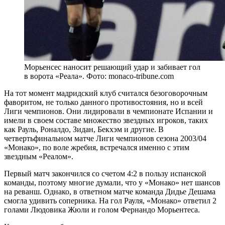
Морьенсес наносит решающий удар и забивает гол
в ворота «Реала». Фото: monaco-tribune.com
На тот момент мадридский клуб считался безоговорочным
фаворитом, не только данного противостояния, но и всей
Лиги чемпионов. Они лидировали в чемпионате Испании и
имели в своем составе множество звездных игроков, таких
как Рауль, Роналдо, Зидан, Бекхэм и другие. В
четвертьфинальном матче Лиги чемпионов сезона 2003/04
«Монако», по воле жребия, встречался именно с этим
звездным «Реалом».
Первый матч закончился со счетом 4:2 в пользу испанской
команды, поэтому многие думали, что у «Монако» нет шансов
на реванш. Однако, в ответном матче команда Дидье Дешама
смогла удивить соперника. На гол Рауля, «Монако» ответил 2
голами Людовика Жюли и голом Фернандо Морьентеса.