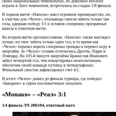
своих национальных чемпионатах, но довольно неплохо
играли в Лиге чемпионов, встретились на стадии 1/8 финала.
В первом матче «Наполи» имел огромное преимущество, но,
к счастью для «Челси», итальянцы смогли забить только три
гола, одержав победу 3:1 и оставив сопернику призрачные
шансы в ответном матче.
Во втором матче противостояния, «Наполи» также выглядел
лучше, но смог забить только один гол, в то время как
«Челси» поразил ворота соперника трижды и перевел игру в
овертайм. За «Челси» голами отличились Дрогба, Терри и
Лэмпард. На 105-й минуте овертайма Бранислав Иванович
забил четвертый гол, чем нокаутировал неаполитанцев,
обеспечив своей команде путевку в четвертьфинал.
Финальный свисток зафиксировал счет 4:1.
В итоге «Челси» дошел до финала турнира, где победил
«Баварию» в серии послематчевых пенальти.
«Монако» – «Реал» 3:1
1/4 финала ЛЧ 2003/04, ответный матч