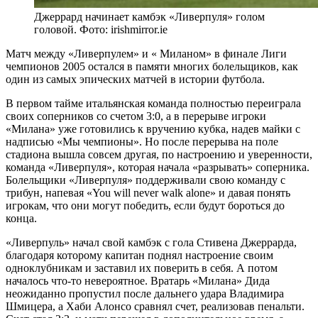
Джеррард начинает камбэк «Ливерпуля» голом
головой. Фото: irishmirror.ie
Матч между «Ливерпулем» и « Миланом» в финале Лиги
чемпионов 2005 остался в памяти многих болельщиков, как
один из самых эпических матчей в истории футбола.
В первом тайме итальянская команда полностью переиграла
своих соперников со счетом 3:0, а в перерыве игроки
«Милана» уже готовились к вручению кубка, надев майки с
надписью «Мы чемпионы». Но после перерыва на поле
стадиона вышла совсем другая, по настроению и уверенности,
команда «Ливерпуля», которая начала «разрывать» соперника.
Болельщики «Ливерпуля» поддерживали свою команду с
трибун, напевая «You will never walk alone» и давая понять
игрокам, что они могут победить, если будут бороться до
конца.
«Ливерпуль» начал свой камбэк с гола Стивена Джеррарда,
благодаря которому капитан поднял настроение своим
одноклубникам и заставил их поверить в себя. А потом
началось что-то невероятное. Вратарь «Милана» Дида
неожиданно пропустил после дальнего удара Владимира
Шмицера, а Хаби Алонсо сравнял счет, реализовав пенальти.