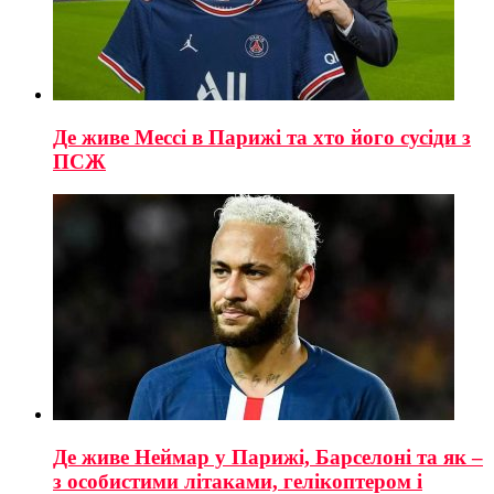
Де живе Мессі в Парижі та хто його сусіди з
ПСЖ
Де живе Неймар у Парижі, Барселоні та як –
з особистими літаками, гелікоптером і