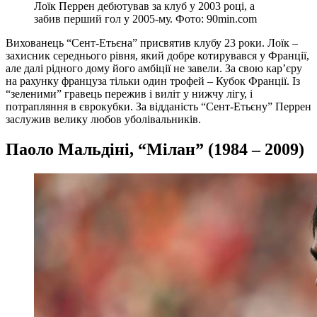
Лоїк Перрен дебютував за клуб у 2003 році, а
забив перший гол у 2005-му. Фото: 90min.com
Вихованець “Сент-Етьєна” присвятив клубу 23 роки. Лоїк –
захисник середнього рівня, який добре котирувався у Франції,
але далі рідного дому його амбіції не завели. За свою кар’єру
на рахунку француза тільки один трофей – Кубок Франції. Із
“зеленими” гравець пережив і виліт у нижчу лігу, і
потрапляння в єврокубки. За відданість “Сент-Етьєну” Перрен
заслужив велику любов уболівальників.
Паоло Мальдіні, “Мілан” (1984 – 2009)