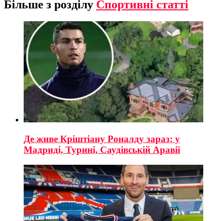
Більше з розділу
Спортивні статті
Де живе Кріштіану Роналду зараз: у
Мадриді, Турині, Саудівській Аравії