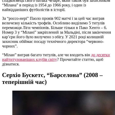
спадкоємець свого батька Чезаре, який також був захисником
“Мілана” в період із 1954 до 1966 року, і один із
найвідданіших футболістів в історії.
За “россо-нері” Паоло провів 902 матчі і за цей час виграв
величезну кількість трофеїв. Особливо виділимо 5 титулів
переможця Ліги чемпіонів. Більше тільки в Пако Хенто – 6.
Номер 3 у “Мілані” закріплений за Мальдіні, після закінчення
кар’єри його було вилучено з обігу. У 2021 році колишній
захисник обіймає посаду технічного директора “червоно-
чорних”.
“Мілан” виграв багато титулів, але чи входить він
до десятки
найтитулованіших клубів світу
? Прочитайте статтю, щоб
дізнатися.
Серхіо Бускетс, “Барселона” (2008 –
теперішній час)