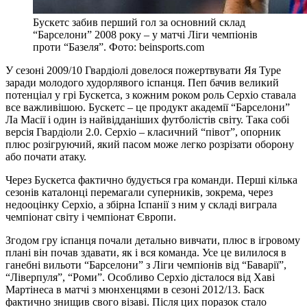
Бускетс забив перший гол за основний склад
“Барселони” 2008 року – у матчі Ліги чемпіонів
проти “Базеля”. Фото: beinsports.com
У сезоні 2009/10 Гвардіолі довелося пожертвувати Яя Туре
заради молодого худорлявого іспанця. Пеп бачив великий
потенціал у грі Бускетса, з кожним роком роль Серхіо ставала
все важливішою. Бускетс – це продукт академії “Барселони”
Ла Масії і один із найвідданіших футболістів світу. Така собі
версія Гвардіоли 2.0. Серхіо – класичний “півот”, опорник
плюс розігруючий, який пасом може легко розрізати оборону
або почати атаку.
Через Бускетса фактично будується гра команди. Перші кілька
сезонів каталонці перемагали суперників, зокрема, через
недооцінку Серхіо, а збірна Іспанії з ним у складі виграла
чемпіонат світу і чемпіонат Європи.
Згодом гру іспанця почали детально вивчати, плюс в ігровому
плані він почав здавати, як і вся команда. Усе це вилилося в
ганебні вильоти “Барселони” з Ліги чемпіонів від “Баварії”,
“Ліверпуля”, “Роми”. Особливо Серхіо дісталося від Хаві
Мартінеса в матчі з мюнхенцями в сезоні 2012/13. Баск
фактично знищив свого візаві. Після цих поразок стало