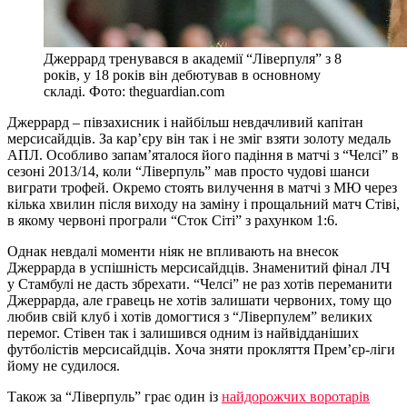
Джеррард тренувався в академії “Ліверпуля” з 8
років, у 18 років він дебютував в основному
складі. Фото: theguardian.com
Джеррард – півзахисник і найбільш невдачливий капітан
мерсисайдців. За кар’єру він так і не зміг взяти золоту медаль
АПЛ. Особливо запам’яталося його падіння в матчі з “Челсі” в
сезоні 2013/14, коли “Ліверпуль” мав просто чудові шанси
виграти трофей. Окремо стоять вилучення в матчі з МЮ через
кілька хвилин після виходу на заміну і прощальний матч Стіві,
в якому червоні програли “Сток Сіті” з рахунком 1:6.
Однак невдалі моменти ніяк не впливають на внесок
Джеррарда в успішність мерсисайдців. Знаменитий фінал ЛЧ
у Стамбулі не дасть збрехати. “Челсі” не раз хотів переманити
Джеррарда, але гравець не хотів залишати червоних, тому що
любив свій клуб і хотів домогтися з “Ліверпулем” великих
перемог. Стівен так і залишився одним із найвідданіших
футболістів мерсисайдців. Хоча зняти прокляття Прем’єр-ліги
йому не судилося.
Також за “Ліверпуль” грає один із
найдорожчих воротарів