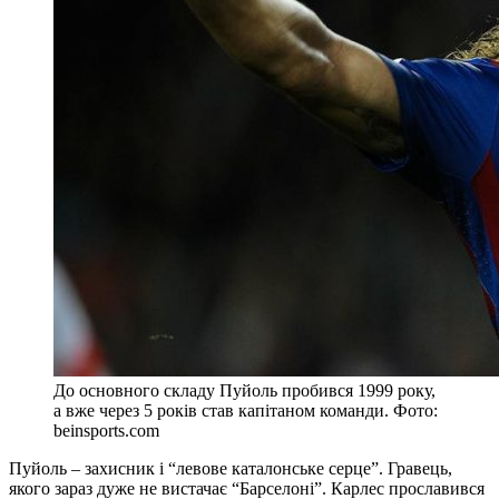
До основного складу Пуйоль пробився 1999 року,
а вже через 5 років став капітаном команди. Фото:
beinsports.com
Пуйоль – захисник і “левове каталонське серце”. Гравець,
якого зараз дуже не вистачає “Барселоні”. Карлес прославився