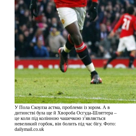
У Пола Скоулза астма, проблеми із зором. А в
дитинстві була ще й Хвороба Осгуда-Шляттера –
це коли під колінною чашечкою з’являється
невеликий горбок, він болить під час бігу. Фото:
dailymail.co.uk