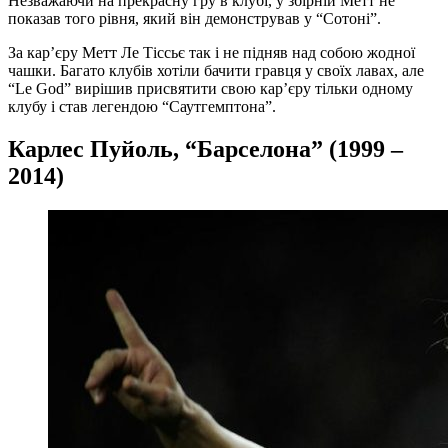
Незважаючи на прекрасну гру в клубі, у збірній Метт не
показав того рівня, який він демонстрував у “Сотоні”.
За кар’єру Метт Ле Тіссьє так і не підняв над собою жодної
чашки. Багато клубів хотіли бачити гравця у своїх лавах, але
“Le God” вирішив присвятити свою кар’єру тільки одному
клубу і став легендою “Саутгемптона”.
Карлес Пуйоль, “Барселона” (1999 –
2014)