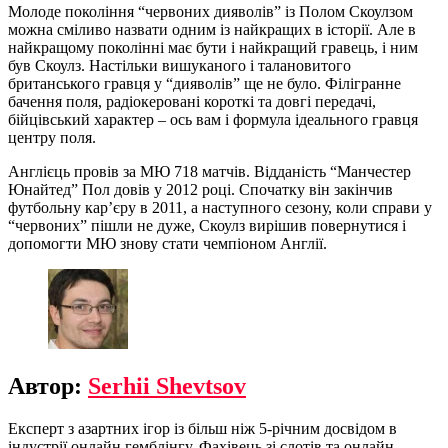
Молоде покоління “червоних дияволів” із Полом Скоулзом
можна сміливо назвати одним із найкращих в історії. Але в
найкращому поколінні має бути і найкращий гравець, і ним
був Скоулз. Настільки вишуканого і талановитого
британського гравця у “дияволів” ще не було. Філігранне
бачення поля, радіокеровані короткі та довгі передачі,
бійцівський характер – ось вам і формула ідеального гравця
центру поля.
Англієць провів за МЮ 718 матчів. Відданість “Манчестер
Юнайтед” Пол довів у 2012 році. Спочатку він закінчив
футбольну кар’єру в 2011, а наступного сезону, коли справи у
“червоних” пішли не дуже, Скоулз вирішив повернутися і
допомогти МЮ знову стати чемпіоном Англії.
Автор:
Serhii Shevtsov
Експерт з азартних ігор із більш ніж 5-річним досвідом в
індустрії онлайн гемблінгу. Фахівець зі слотів та онлайн