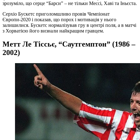
зрозуміло, що серце “Барси” – не тільки Мессі, Хаві та Іньєста.
Серхіо Бускетс приголомшливо провів Чемпіонат
Європи-2020 і показав, що порох і мотивація у нього
залишилися. Бускетс нормалізував гру в центрі поля, а в матчі
з Хорватією його визнали найкращим гравцем.
Метт Ле Тіссьє, “Саутгемптон” (1986 –
2002)