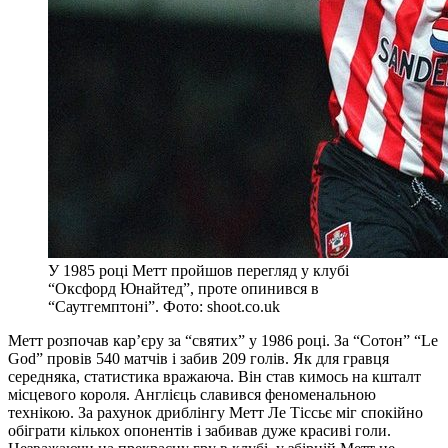
У 1985 році Метт пройшов перегляд у клубі
“Оксфорд Юнайтед”, проте опинився в
“Саутгемптоні”. Фото: shoot.co.uk
Метт розпочав кар’єру за “святих” у 1986 році. За “Сотон” “Le
God” провів 540 матчів і забив 209 голів. Як для гравця
середняка, статистика вражаюча. Він став кимось на кшталт
місцевого короля. Англієць славився феноменальною
технікою. За рахунок дриблінгу Метт Ле Тіссьє міг спокійно
обіграти кількох опонентів і забивав дуже красиві голи.