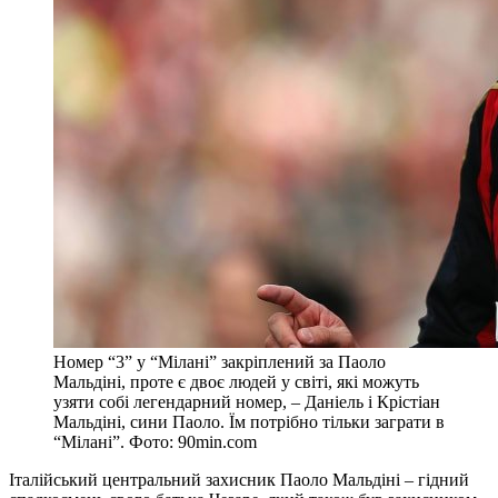
Номер “3” у “Мілані” закріплений за Паоло
Мальдіні, проте є двоє людей у світі, які можуть
узяти собі легендарний номер, – Даніель і Крістіан
Мальдіні, сини Паоло. Їм потрібно тільки заграти в
“Мілані”. Фото: 90min.com
Італійський центральний захисник Паоло Мальдіні – гідний