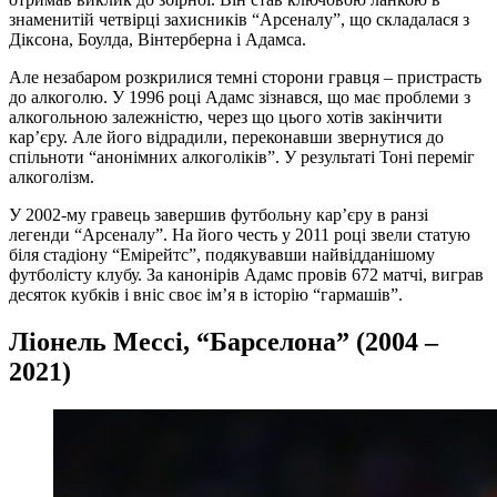
знаменитій четвірці захисників “Арсеналу”, що складалася з
Діксона, Боулда, Вінтерберна і Адамса.
Але незабаром розкрилися темні сторони гравця – пристрасть
до алкоголю. У 1996 році Адамс зізнався, що має проблеми з
алкогольною залежністю, через що цього хотів закінчити
кар’єру. Але його відрадили, переконавши звернутися до
спільноти “анонімних алкоголіків”. У результаті Тоні переміг
алкоголізм.
У 2002-му гравець завершив футбольну кар’єру в ранзі
легенди “Арсеналу”. На його честь у 2011 році звели статую
біля стадіону “Емірейтс”, подякувавши найвідданішому
футболісту клубу. За канонірів Адамс провів 672 матчі, виграв
десяток кубків і вніс своє ім’я в історію “гармашів”.
Ліонель Мессі, “Барселона” (2004 –
2021)