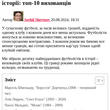
історії: топ-10 вихованців
Автор
Serhii Shevtsov
20.08.2024, 18:31
У сучасному футболі, за часів великих грошей, відданість
одному клубу з кожним днем все менш актуальна. Футболісти
женуться за новими можливостями, за великими
спонсорськими контрактами. З кожним роком ми бачимо все
менше гравців, які готові присвятити кар’єру тільки одній
клубній емблемі.
Ми зібрали десятку найвідданіших футболістів в історії –
вихованців своїх клубів. Ці гравці роками захищали рідні
кольори, незважаючи на труднощі.
Зміст
Марсель Шмельцер, “Боруссія” Дортмунд (2008 – теперішній
час)
Лоїк Перрен, “Сент-Етьєн” (2003 – 2020)
Паоло Мальдіні, “Мілан” (1984 – 2009)