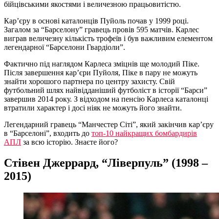
бійцівськими якостями і величезною працьовитістю.
Кар’єру в основі каталонців Пуйоль почав у 1999 році.
Загалом за “Барселону” гравець провів 595 матчів. Карлес
виграв величезну кількість трофеїв і був важливим елементом
легендарної “Барселони Гвардіоли”.
Фактично під наглядом Карлеса зміцнів ще молодий Піке.
Після завершення кар’єри Пуйоля, Піке в пару не можуть
знайти хорошого партнера по центру захисту. Свій
футбольний шлях найвідданіший футболіст в історії “Барси”
завершив 2014 року. З відходом на пенсію Карлеса каталонці
втратили характер і досі ніяк не можуть його знайти.
Легендарний гравець “Манчестер Сіті”, який закінчив кар’єру
в “Барселоні”, входить до
топ-10 найкращих бомбардирів
АПЛ
за всю історію. Знаєте його?
Стівен Джеррард, “Ліверпуль” (1998 –
2015)