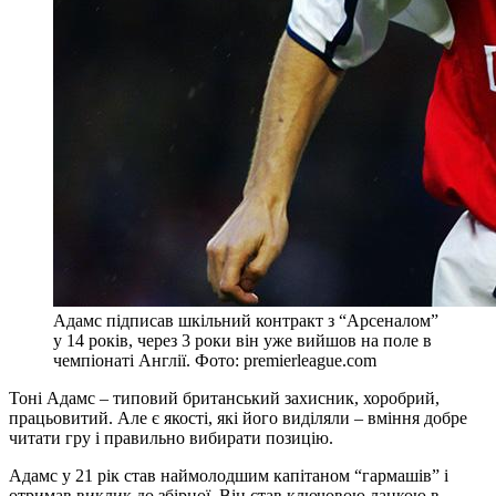
Адамс підписав шкільний контракт з “Арсеналом”
у 14 років, через 3 роки він уже вийшов на поле в
чемпіонаті Англії. Фото: premierleague.com
Тоні Адамс – типовий британський захисник, хоробрий,
працьовитий. Але є якості, які його виділяли – вміння добре
читати гру і правильно вибирати позицію.
Адамс у 21 рік став наймолодшим капітаном “гармашів” і
отримав виклик до збірної. Він став ключовою ланкою в