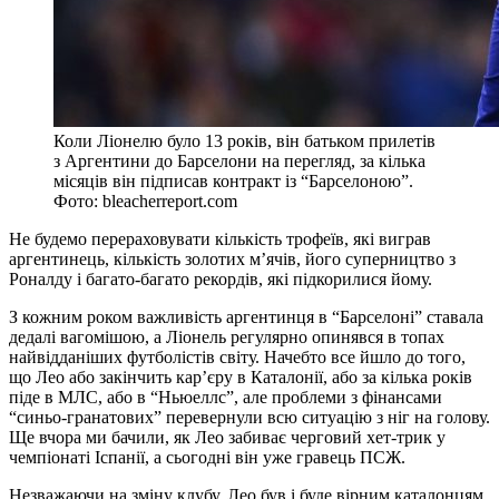
Коли Ліонелю було 13 років, він батьком прилетів
з Аргентини до Барселони на перегляд, за кілька
місяців він підписав контракт із “Барселоною”.
Фото: bleacherreport.com
Не будемо перераховувати кількість трофеїв, які виграв
аргентинець, кількість золотих м’ячів, його суперництво з
Роналду і багато-багато рекордів, які підкорилися йому.
З кожним роком важливість аргентинця в “Барселоні” ставала
дедалі вагомішою, а Ліонель регулярно опинявся в топах
найвідданіших футболістів світу. Начебто все йшло до того,
що Лео або закінчить кар’єру в Каталонії, або за кілька років
піде в МЛС, або в “Ньюеллс”, але проблеми з фінансами
“синьо-гранатових” перевернули всю ситуацію з ніг на голову.
Ще вчора ми бачили, як Лео забиває черговий хет-трик у
чемпіонаті Іспанії, а сьогодні він уже гравець ПСЖ.
Незважаючи на зміну клубу, Лео був і буде вірним каталонцям.