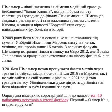
Шмельцер – лівий захисник і найменш медійний гравець
безбашенної “банди Клоппа”, яка двічі брала золоту
салатницю і доходила до фіналу Ліги чемпіонів. Шмельцер
завдяки працездатності став важливим гравцем системи
Клоппа, а завдяки вірності “Боруссії” став серед
найвідданіших футболістів в історії.
З 2009 року його місце в основі ніколи не ставилося під
сумнів. У збірній Німеччини Марсель виступав не так
успішно, він провів лише 16 матчів. З великих форумів
Шмельцер потрапив тільки в заявку на Євро-2012, але Йоахім
Лев вважав за краще використовувати на лівому фланзі Філіпа
Лама.
З 2016-го Шмельцер почав пропускати багато матчів через
травми і позбувся місця в основі. Після 2016-го Марсель так і
не зміг вийти на свій звичний рівень і в 2021 році став
гравцем запасу. Уболівальники дуже цінують футболіста за
його відданість клубу і колишні заслуги.
Одразу два німецьких воротарі увійшли до нашого
топ-10
найкращих воротарів в історії футболу
. Перший – Олівер Кан,
вгадаєте другого?