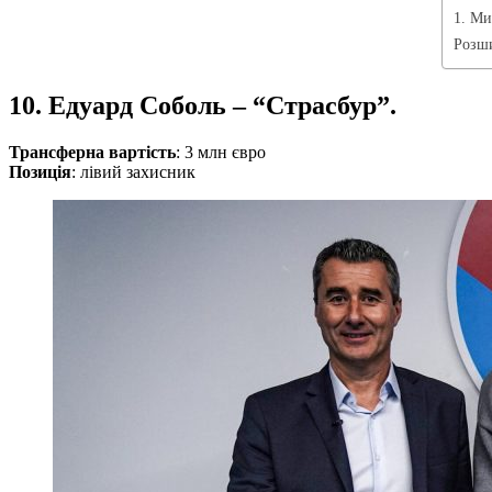
1. Ми
Розши
10. Едуард Соболь – “Страсбур”.
Трансферна вартість
: 3 млн євро
Позиція
: лівий захисник