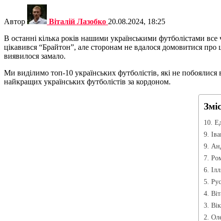
Автор
Віталій Лазобко
20.08.2024, 18:25
В останні кілька років нашими українськими футболістами все
цікавився “Брайтон”, але сторонам не вдалося домовитися про ці
виявилося замало.
Ми виділимо топ-10 українських футболістів, які не побоялися в
найкращих українських футболістів за кордоном.
Змі
10. Е
9. Ів
9. Ан
7. Ро
6. Іл
5. Ру
4. Ві
3. Ві
2. Ол