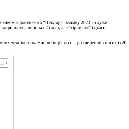
вієнком із донецького “Шахтаря” взимку 2023-го дуже
і запропонували понад 25 млн, але “гірникам” і цього
емних чемпіонатах. Наприкінці статті – розширений список із 20