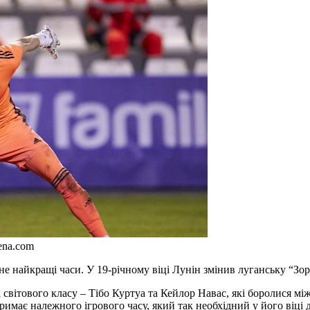
ena.com
не найкращі часи. У 19-річному віці Лунін змінив луганську “Зо
 світового класу – Тібо Куртуа та Кейлор Навас, які боролися мі
римає належного ігрового часу, який так необхідний у його віці 