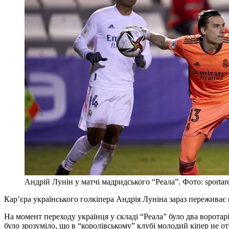
Андрій Лунін у матчі мадридського “Реала”. Фото: sportar
Кар’єра українського голкіпера Андрія Луніна зараз переживає 
На момент переходу українця у складі “Реала” було два воротарі
було зрозуміло, що в “королівському” клубі молодий кіпер не от