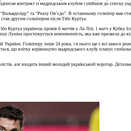
підписав контракт із мадридським клубом і увійшов до списку укр
“Вальядоліду” та “Реалу Ов’єдо”. В останньому голкіпер мав стаб
е став другим голкіпером після Тібо Куртуа.
о Куртуа українець провів 6 матчів у Ла Лізі, 1 матч у Кубку Ісп
упах Луніна простежується невпевненість, яка вже призвела до к
ній України. Голкіперу лише 24 роки, і в нього ще є всі шанси ре
ться, що влітку керівництво мадридського клубу планує глобальну
істів, але входить інший молодий український воротар. Детальн