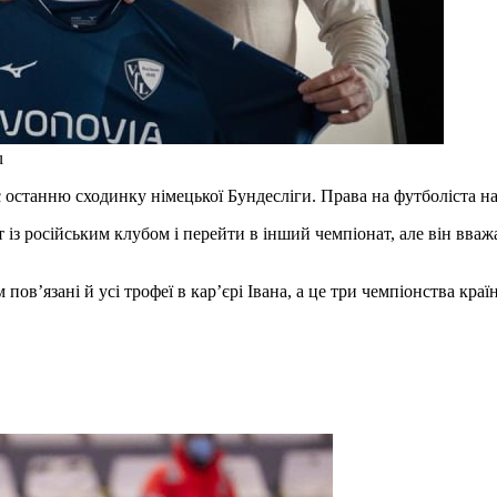
u
ає останню сходинку німецької Бундесліги. Права на футболіста 
т із російським клубом і перейти в інший чемпіонат, але він вва
в’язані й усі трофеї в кар’єрі Івана, а це три чемпіонства краї