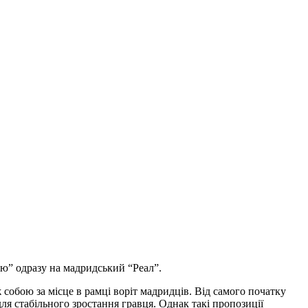
рю” одразу на мадридський “Реал”.
ж собою за місце в рамці воріт мадридців. Від самого початку
для стабільного зростання гравця. Однак такі пропозиції