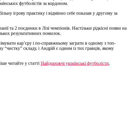
аїнських футболістів за кордоном.
ільну ігрову практику і відмінно себе показав у другому за
анії та 2 поєдинки в Лізі чемпіонів. Настільки рідкісні появи на
ількох результативних помилок.
анімувати кар’єру і по-справжньому заграти в одному з топ-
 “чистку” складу, і Андрій є одним із тих гравців, якому
іше читайте у статті
Найдорожчі українські футболісти
.