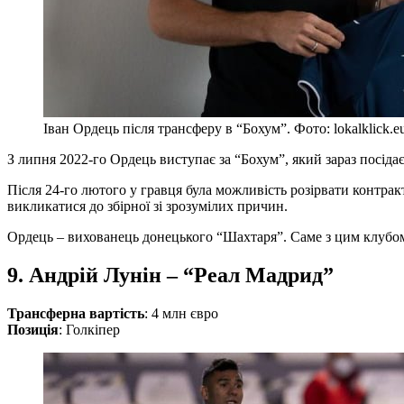
Іван Ордець після трансферу в “Бохум”. Фото: lokalklick.e
З липня 2022-го Ордець виступає за “Бохум”, який зараз посід
Після 24-го лютого у гравця була можливість розірвати контрак
викликатися до збірної зі зрозумілих причин.
Ордець – вихованець донецького “Шахтаря”. Саме з цим клубом по
9. Андрій Лунін – “Реал Мадрид”
Трансферна вартість
: 4 млн євро
Позиція
: Голкіпер