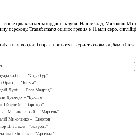
 частіше цікавляться закордонні клуби. Наприклад, Миколою Мат
ну переходу. Transfermarkt оцінює гравця в 11 млн євро, англійц
иїхати за кордон і наразі приносять користь своїм клубам в іноз
ст
дуард Соболь – “Страсбур”.
ан Ордець – “Бохум”
дрій Лунін – “Реал Мадрид”
ман Яремчук – “Брюгге”
ля Забарний – “Борнмут”
слан Малиновський – “Марсель”
талій Миколенко – “Евертон”
ктор Циганков – “Жирона”
ександр Зінченко – “Арсенал”