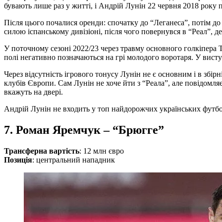
бувають лише раз у житті, і Андрій Лунін 22 червня 2018 року 
Після цього почалися оренди: спочатку до “Леганеса”, потім до 
силою іспанському дивізіоні, після чого повернувся в “Реал”, д
У поточному сезоні 2022/23 через травму основного голкіпера Тіб
полі негативно позначаються на грі молодого воротаря. У вист
Через відсутність ігрового тонусу Лунін не є основним і в збір
клубів Європи. Сам Лунін не хоче йти з “Реала”, але повідомляє
вкажуть на двері.
Андрій Лунін не входить у топ найдорожчих українських футбол
7. Роман Яремчук – “Брюгге”
Трансферна вартість
: 12 млн євро
Позиція
: центральний нападник