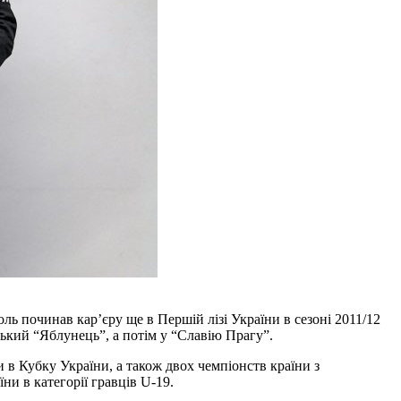
ль починав кар’єру ще в Першій лізі України в сезоні 2011/12
ський “Яблунець”, а потім у “Славію Прагу”.
 в Кубку України, а також двох чемпіонств країни з
ни в категорії гравців U-19.