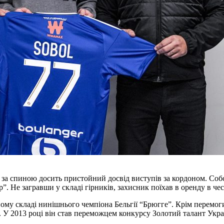
 за спиною досить пристойний досвід виступів за кордоном. Собо
”. Не загравши у складі гірників, захисник поїхав в оренду в че
ому складі нинішнього чемпіона Бельгії “Брюгге”. Крім перемоги
. У 2013 році він став переможцем конкурсу Золотий талант Украї