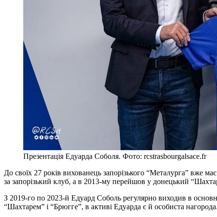
Презентація Едуарда Соболя. Фото: rcstrasbourgalsace.fr
До своїх 27 років вихованець запорізького “Металурга” вже має
за запорізький клуб, а в 2013-му перейшов у донецький “Шахтар
З 2019-го по 2023-й Едуард Соболь регулярно виходив в основн
“Шахтарем” і “Брюгге”, в активі Едуарда є й особиста нагорода