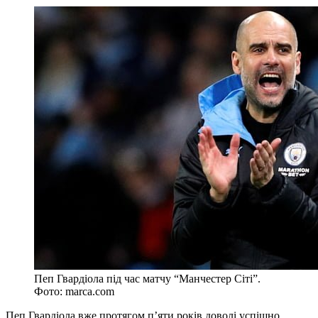
Пеп Гвардіола під час матчу “Манчестер Сіті”.
Фото: marca.com
Пеп Гвардіола вже протягом п’яти років доволі успішно