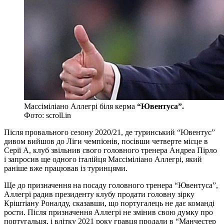
Массіміліано Аллегрі біля керма
“Ювентуса”.
Фото: scroll.in
Після провального сезону 2020/21, де туринський “Ювентус”
дивом вийшов до Ліги чемпіонів, посівши четверте місце в
Серії А, клуб звільнив свого головного тренера Андреа Пірло
і запросив ще одного італійця Массіміліано Аллегрі, який
раніше вже працював із туринцями.
Ще до призначення на посаду головного тренера “Ювентуса”,
Аллегрі радив президенту клубу продати головну зірку
Кріштіану Роналду, сказавши, що португалець не дає команді
рости. Після призначення Аллегрі не змінив свою думку про
португальця, і влітку 2021 року гравця продали в “Манчестер