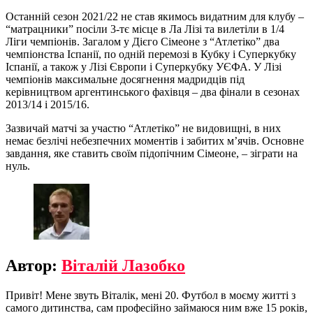
Останній сезон 2021/22 не став якимось видатним для клубу –
“матрацники” посіли 3-тє місце в Ла Лізі та вилетіли в 1/4
Ліги чемпіонів. Загалом у Дієго Сімеоне з “Атлетіко” два
чемпіонства Іспанії, по одній перемозі в Кубку і Суперкубку
Іспанії, а також у Лізі Європи і Суперкубку УЄФА. У Лізі
чемпіонів максимальне досягнення мадридців під
керівництвом аргентинського фахівця – два фінали в сезонах
2013/14 і 2015/16.
Зазвичай матчі за участю “Атлетіко” не видовищні, в них
немає безлічі небезпечних моментів і забитих м’ячів. Основне
завдання, яке ставить своїм підопічним Сімеоне, – зіграти на
нуль.
Автор:
Віталій Лазобко
Привіт! Мене звуть Віталік, мені 20. Футбол в моєму житті з
самого дитинства, сам професійно займаюся ним вже 15 років,