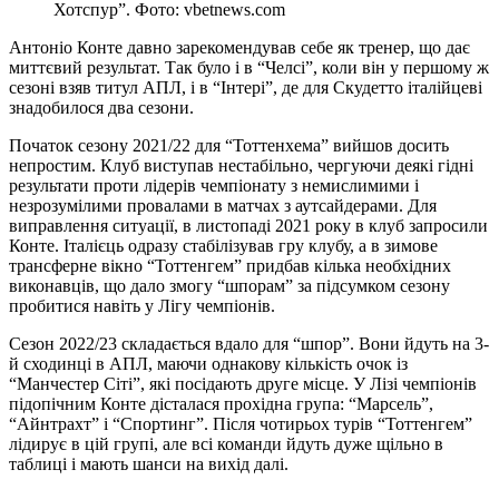
Хотспур”. Фото: vbetnews.com
Антоніо Конте давно зарекомендував себе як тренер, що дає
миттєвий результат. Так було і в “Челсі”, коли він у першому ж
сезоні взяв титул АПЛ, і в “Інтері”, де для Скудетто італійцеві
знадобилося два сезони.
Початок сезону 2021/22 для “Тоттенхема” вийшов досить
непростим. Клуб виступав нестабільно, чергуючи деякі гідні
результати проти лідерів чемпіонату з немислимими і
незрозумілими провалами в матчах з аутсайдерами. Для
виправлення ситуації, в листопаді 2021 року в клуб запросили
Конте. Італієць одразу стабілізував гру клубу, а в зимове
трансферне вікно “Тоттенгем” придбав кілька необхідних
виконавців, що дало змогу “шпорам” за підсумком сезону
пробитися навіть у Лігу чемпіонів.
Сезон 2022/23 складається вдало для “шпор”. Вони йдуть на 3-
й сходинці в АПЛ, маючи однакову кількість очок із
“Манчестер Сіті”, які посідають друге місце. У Лізі чемпіонів
підопічним Конте дісталася прохідна група: “Марсель”,
“Айнтрахт” і “Спортинг”. Після чотирьох турів “Тоттенгем”
лідирує в цій групі, але всі команди йдуть дуже щільно в
таблиці і мають шанси на вихід далі.