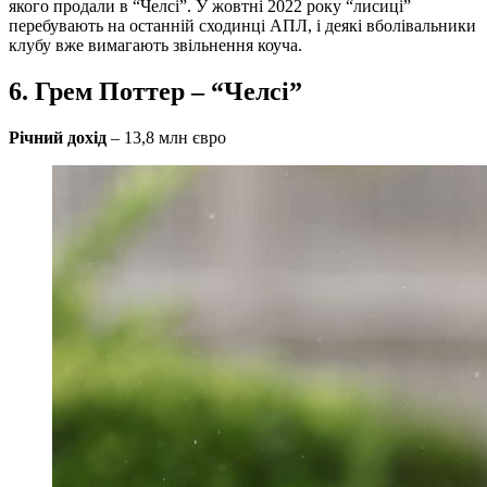
якого продали в “Челсі”. У жовтні 2022 року “лисиці”
перебувають на останній сходинці АПЛ, і деякі вболівальники
клубу вже вимагають звільнення коуча.
6. Грем Поттер – “Челсі”
Річний дохід
– 13,8 млн євро