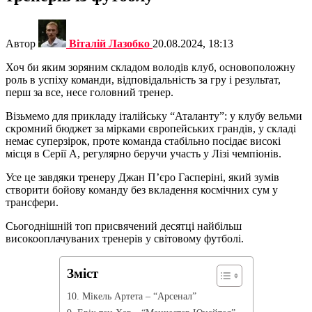
Автор
Віталій Лазобко
20.08.2024, 18:13
Хоч би яким зоряним складом володів клуб, основоположну
роль в успіху команди, відповідальність за гру і результат,
перш за все, несе головний тренер.
Візьмемо для прикладу італійську “Аталанту”: у клубу вельми
скромний бюджет за мірками європейських грандів, у складі
немає суперзірок, проте команда стабільно посідає високі
місця в Серії А, регулярно беручи участь у Лізі чемпіонів.
Усе це завдяки тренеру Джан П’єро Гасперіні, який зумів
створити бойову команду без вкладення космічних сум у
трансфери.
Сьогоднішній топ присвячений десятці найбільш
високооплачуваних тренерів у світовому футболі.
Зміст
10. Мікель Артета – “Арсенал”