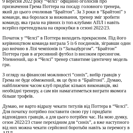
9 вересня 2022 року “Челсі” офіційно оголосив про
призначення Грема Поттера на посаду головного тренера,
який до цього очолював “Брайтон”. За 3 роки в “Брайтоні” з
команди, яка боролася за виживання, тренер зміг зробити
команду, яка грала на рівних із топ-клубами АПЛ і навіть
всерйоз претендувала на єврокубки в сезоні 2022/23.
Початок у “Челсі” в Поттера виходить прекрасним. Під його
керівництвом команда виграла 5 із 6 поєдинків, зігравши один
раз внічию в Лізі чемпіонів із “Зальцбургом”. “Брайтон”
Поттера грав в агресивний футбол із високим пресингом.
Упевнений, що в “Челсі” тренер ставитиме ідентичну модель
гри.
З огляду на фінансові можливості “синіх”, вибір гравців у
Грема не буде обмежений, як це було в “Брайтоні”. Думаю,
найближчим часом клуб придбає кількох виконавців, які
необхідні тренеру, а сам він намагатиметься виграти якомога
більше трофеїв.
Думаю, не варто відразу чекати титулів від Поттера в “Челсі”.
Для початку потрібно поставити свою гру і придбати
відповідних гравців, а для цього потрібен час. На мою думку,
сезон 2022/23 стане перехідним для “синіх”, а вже наступного
від них можна чекати серйозної боротьби навіть за перемогу в
АПЛ.