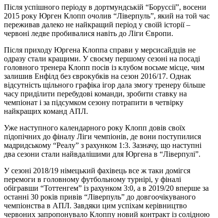
Після успішного періоду в дортмундській “Боруссії”, восени
2015 року Юрген Клопп очолив “Ліверпуль”, який на той час
переживав далеко не найкращий період у своїй історії –
червоні ледве пробивалися навіть до Ліги Європи.
Після приходу Юргена Клоппа справи у мерсисайдців не
одразу стали кращими. У своєму першому сезоні на посаді
головного тренера Клопп посів із клубом восьме місце, чим
залишив Енфілд без єврокубків на сезон 2016/17. Однак
відсутність щільного графіка ігор дала змогу тренеру більше
часу приділити перебудові команди, зробити ставку на
чемпіонат і за підсумком сезону потрапити в четвірку
найкращих команд АПЛ.
Уже наступного календарного року Клопп довів своїх
підопічних до фіналу Ліги чемпіонів, де вони поступилися
мадридському “Реалу” з рахунком 1:3. Зазначу, що наступні
два сезони стали найвдалішими для Юргена в “Ліверпулі”.
У сезоні 2018/19 німецький фахівець все ж таки домігся
перемоги в головному футбольному турнірі, у фіналі
обігравши “Тоттенгем” із рахунком 3:0, а в 2019/20 вперше за
останні 30 років привів “Ліверпуль” до довгоочікуваного
чемпіонства в АПЛ. Завдяки цим успіхам керівництво
червоних запропонувало Клоппу новий контракт із солідною