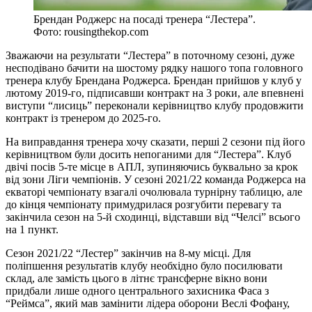
Брендан Роджерс на посаді тренера “Лестера”.
Фото: rousingthekop.com
Зважаючи на результати “Лестера” в поточному сезоні, дуже
несподівано бачити на шостому рядку нашого топа головного
тренера клубу Брендана Роджерса. Брендан прийшов у клуб у
лютому 2019-го, підписавши контракт на 3 роки, але впевнені
виступи “лисиць” переконали керівництво клубу продовжити
контракт із тренером до 2025-го.
На виправдання тренера хочу сказати, перші 2 сезони під його
керівництвом були досить непоганими для “Лестера”. Клуб
двічі посів 5-те місце в АПЛ, зупиняючись буквально за крок
від зони Ліги чемпіонів. У сезоні 2021/22 команда Роджерса на
екваторі чемпіонату взагалі очолювала турнірну таблицю, але
до кінця чемпіонату примудрилася розгубити перевагу та
закінчила сезон на 5-й сходинці, відставши від “Челсі” всього
на 1 пункт.
Сезон 2021/22 “Лестер” закінчив на 8-му місці. Для
поліпшення результатів клубу необхідно було посилювати
склад, але замість цього в літнє трансферне вікно вони
придбали лише одного центрального захисника Фаса з
“Реймса”, який мав замінити лідера оборони Веслі Фофану,