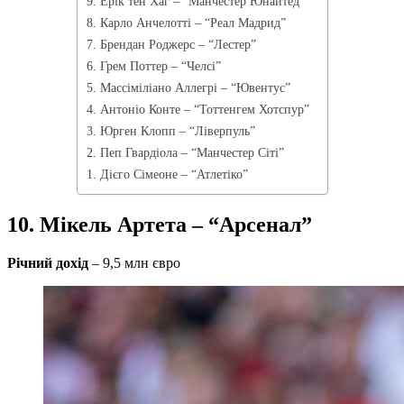
9. Ерік тен Хаг – “Манчестер Юнайтед”
8. Карло Анчелотті – “Реал Мадрид”
7. Брендан Роджерс – “Лестер”
6. Грем Поттер – “Челсі”
5. Массіміліано Аллегрі – “Ювентус”
4. Антоніо Конте – “Тоттенгем Хотспур”
3. Юрген Клопп – “Ліверпуль”
2. Пеп Гвардіола – “Манчестер Сіті”
1. Дієго Сімеоне – “Атлетіко”
10. Мікель Артета – “Арсенал”
Річний дохід
– 9,5 млн євро