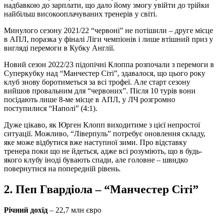
надбавкою до зарплати, що дало йому змогу увійти до трійки
найбільш високооплачуваних тренерів у світі.
Минулого сезону 2021/22 “червоні” не потішили – друге місце
в АПЛ, поразка у фіналі Ліги чемпіонів і лише втішний приз у
вигляді перемоги в Кубку Англії.
Новий сезон 2022/23 підопічні Клоппа розпочали з перемоги в
Суперкубку над “Манчестер Сіті”, здавалося, що цього року
клуб знову боротиметься за всі трофеї. Але старт сезону
вийшов провальним для “червоних”. Після 10 турів вони
посідають лише 8-ме місце в АПЛ, у ЛЧ розгромно
поступилися “Наполі” (4:1).
Дуже цікаво, як Юрген Клопп виходитиме з цієї непростої
ситуації. Можливо, “Ліверпуль” потребує оновлення складу,
яке може відбутися вже наступної зими. Про відставку
тренера поки що не йдеться, адже всі розуміють, що в будь-
якого клубу іноді бувають спади, але головне – швидко
повернутися на попередній рівень.
2. Пеп Гвардіола – “Манчестер Сіті”
Річний дохід
– 22,7 млн євро