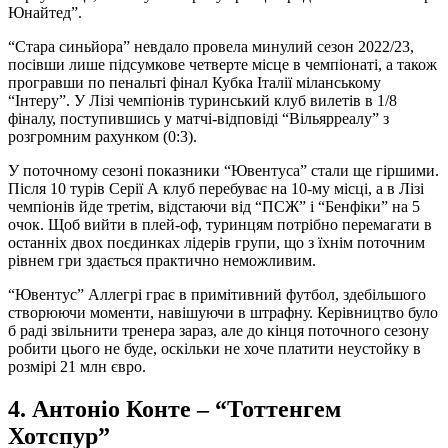
Юнайтед”.
“Стара синьйора” невдало провела минулий сезон 2022/23,
посівши лише підсумкове четверте місце в чемпіонаті, а також
програвши по пенальті фінал Кубка Італії міланському
“Інтеру”. У Лізі чемпіонів туринський клуб вилетів в 1/8
фіналу, поступившись у матчі-відповіді “Вільярреалу” з
розгромним рахунком (0:3).
У поточному сезоні показники “Ювентуса” стали ще гіршими.
Після 10 турів Серії А клуб перебуває на 10-му місці, а в Лізі
чемпіонів йде третім, відстаючи від “ПСЖ” і “Бенфіки” на 5
очок. Щоб вийти в плей-оф, туринцям потрібно перемагати в
останніх двох поєдинках лідерів групи, що з їхнім поточним
рівнем гри здається практично неможливим.
“Ювентус” Аллегрі грає в примітивний футбол, здебільшого
створюючи моменти, навішуючи в штрафну. Керівництво було
б раді звільнити тренера зараз, але до кінця поточного сезону
робити цього не буде, оскільки не хоче платити неустойку в
розмірі 21 млн євро.
4. Антоніо Конте – “Тоттенгем
Хотспур”