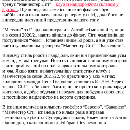
тренує “Манчестер Сіті” –
клуб із найдорожчим складом у
футболі
. Ще донедавна саме іспанський фахівець був
найбільш високооплачуваним тренером у світі, доки його не
випередив наступний представник нашого топу.
“Містяни” за Гвардіоли виграли в Англії всі можливі турніри,
а в сезоні 2020/21 навіть дійшли до фіналу Ліги чемпіонів, де
поступилися “Челсі”. Іспанцеві лише 50 років, а він уже став
найтитулованішим тренером “Манчестер Сіті” і “Барселони”.
Відзначу стиль роботи Гвардіоли, який він прищеплював усім
командам, які тренував. Його суть полягає в повному контролі
гри та домінуванні на полі завдяки тотальному контролю
м’яча. Якщо взяти найактуальнішу статистику клубу з
Манчестера за сезон 2021/22, то практично у всіх матчах
володіння команди Пепа Гвардіоли становить 65-70%. Через
те, що “Сіті” і забивають багато, це не просто контроль заради
контролю, а добре обдумані передачі для побудови своїх атак
із постійною націленістю на ворота суперника.
В іспанця величезна кількість трофеїв: з “Барсою”, “Баварією”,
“Манчестер Сіті” іспанець по кілька разів вигравав
чемпіонати, кубки та Суперкубки Іспанії, Німеччини та Англії
відповідно, з каталонцями двічі брав Лігу чемпіонів.