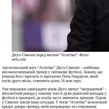
Дієго Сімеоне перед матчем “Атлетіко”. Фото:
uefa.com
Аргентинський коуч “Атлетіко” Дієго Сімеоне – найбільш
високооплачуваний тренер у світовому футболі. Зазначу, що
різниця його зарплати із зарплатою Пепа Гвардіоли, який
посів друге місце, становить цілих 16 млн євро.
Уже впродовж одинадцяти років Дієго тренує “матрацників” –
абсолютний рекорд у нашому топі й дуже рідкісний випадок у
футболі в принципі, де клуби часто змінюють тренерів. Однак
у Сімеоне зовсім інша ситуація. У босів “Атлетіко” величезний
кредит довіри тренеру, який виправдовує всі очікування.