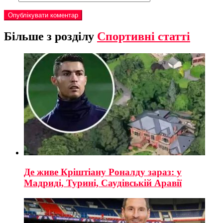
Більше з розділу
Спортивні статті
Де живе Кріштіану Роналду зараз: у
Мадриді, Турині, Саудівській Аравії