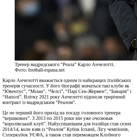
Тренер мадридського “Реала” Карло Анчелотті.
Фото: football-espana.net
Карло Анчелотті вважається одним із найкращих італійських
тренерів сучасності. У його біографії значаться такі клуби як
“Ювентус”, “Мілан”, “Челсі”, “Парі Сен-Жермен”, “Баварія” і
“Наполі”. Влітку 2021 року Анчелотті підписав трирічний
контракт із мадридським “Реалом”.
Це не перший його прихід на посаду головного тренера
“вершкових”. З 2013 по 2015 роки він уже очолював
“королівський клуб”. Найуспішнішим для італійця став сезон
2014/14, коли взяв із “Реалом” Кубок Іспанії, Лігу чемпіонів,
Суперкубок УЄФА, а також став переможцем Клубного