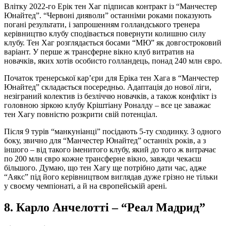
Влітку 2022-го Ерік тен Хаг підписав контракт із “Манчестер
Юнайтед”. “Червоні дияволи” останніми роками показують
погані результати, і запрошенням голландського тренера
керівництво клубу сподівається повернути колишню силу
клубу. Тен Хаг розглядається босами “МЮ” як довгостроковий
варіант. У перше ж трансферне вікно клуб витратив на
новачків, яких хотів особисто голландець, понад 240 млн євро.
Початок тренерської кар’єри для Еріка тен Хага в “Манчестер
Юнайтед” складається посередньо. Адаптація до нової ліги,
незіграний колектив із безліччю новачків, а також конфлікт із
головною зіркою клубу Кріштіану Роналду – все це заважає
тен Хагу повністю розкрити свій потенціал.
Після 9 турів “манкуніанці” посідають 5-ту сходинку. З одного
боку, звично для “Манчестер Юнайтед” останніх років, а з
іншого – від такого іменитого клубу, який до того ж витрачає
по 200 млн євро кожне трансферне вікно, завжди чекаєш
більшого. Думаю, що тен Хагу ще потрібно дати час, адже
“Аякс” під його керівництвом виглядав дуже грізно не тільки
у своєму чемпіонаті, а й на європейській арені.
8. Карло Анчелотті – “Реал Мадрид”