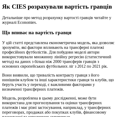
Як CIES розрахували вартість гравців
Детальніше про метод розрахунку вартості гравців читайте у
журналі Economies.
Що впиває на вартість гравця
У цій статті представлена економетрична модель, яка дозволяє
зрозуміти, які фактори впливають на трансферні платежі
професійних футболістів. Для побудови моделі автори
використовували множинну лінійну регресію (статистичний
метод) на даних з більш ніж 2000 трансферів гравців з
основних європейських футбольних ліг з 2012 по 2021 рік.
Вони виявили, що тривалість контракту гравця з його
нинішнім клубом та інші характеристики гравця та клубів, що
беруть участь у переході, є важливими факторами у
визначенні трансферних платежів.
Модель, розроблена в цьому дослідженні, може бути
використана для прогнозування та оцінки трансферних
платежів і має різні застосування, наприклад, у трансферних
переговорах, продажах або покупках клубів, фінансовому
плануванні та юридичних суперечках.