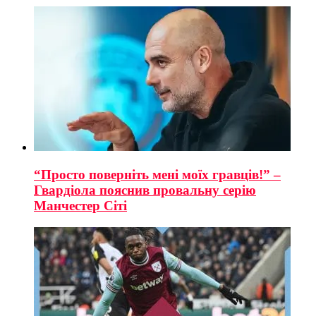
“Просто поверніть мені моїх гравців!” –
Гвардіола пояснив провальну серію
Манчестер Сіті