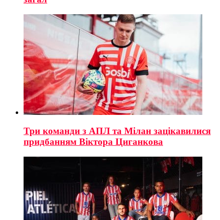
Три команди з АПЛ та Мілан зацікавилися
придбанням Віктора Циганкова