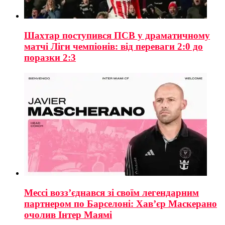
Шахтар поступився ПСВ у драматичному
матчі Ліги чемпіонів: від переваги 2:0 до
поразки 2:3
Мессі возз’єднався зі своїм легендарним
партнером по Барселоні: Хав’єр Маскерано
очолив Інтер Маямі