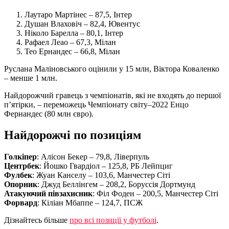
Лаутаро Мартінес – 87,5, Інтер
Душан Влаховіч – 82,4, Ювентус
Ніколо Барелла – 80,1, Інтер
Рафаел Леао – 67,3, Мілан
Тео Ернандес – 66,8, Мілан
Руслана Маліновського оцінили у 15 млн, Віктора Коваленко
– менше 1 млн.
Найдорожчий гравець з чемпіонатів, які не входять до першої
п’ятірки, – переможець Чемпіонату світу–2022 Енцо
Фернандес (80 млн євро).
Найдорожчі по позиціям
Голкіпер
: Алісон Бекер – 79,8, Ліверпуль
Центрбек
: Йошко Гвардіол – 125,8, РБ Лейпциг
Фулбек
: Жуан Канселу – 103,6, Манчестер Сіті
Опорник
: Джуд Беллінгем – 208,2, Боруссія Дортмунд
Атакуючий півзахисник
: Філ Фоден – 200,5, Манчестер Сіті
Форвард
: Кіліан Мбаппе – 124,7, ПСЖ
Дізнайтесь більше
про всі позиції у футболі
.