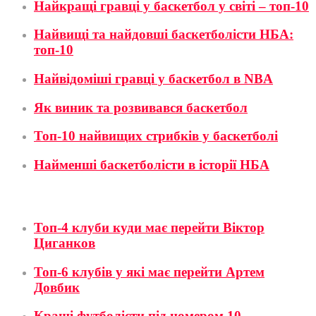
Найкращі гравці у баскетбол у світі – топ-10
Найвищі та найдовші баскетболісти НБА:
топ-10
Найвідоміші гравці у баскетбол в NBA
Як виник та розвивався баскетбол
Топ-10 найвищих стрибків у баскетболі
Найменші баскетболісти в історії НБА
Футбол
Топ-4 клуби куди має перейти Віктор
Циганков
Топ-6 клубів у які має перейти Артем
Довбик
Кращі футболісти під номером 10