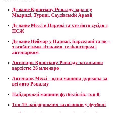
Де живе Кріштіану Роналду зараз: у
Мадриді, Турині, Саудівській Аравії
Де живе Мессі в Парижі та хто його сусіди з
ПСЖ
Де живе Неймар у Парижі, Барселоні та як –
з особистими літаками, гелікоптером і
автопарком
Автопарк Кріштіану Роналду загальною
вартістю 26 млн євро
Автопарк Мессі – одна машина дорожча за
всі авто Роналду
Найдорожчі машини футболістів: топ-8
Топ-10 найдорожчих захисників у футболі