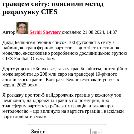
гравцем світу: пояснили метод
розрахунку CIES
Автор
Serhii Shevtsov
оновлено
21.08.2024, 14:37
Джуд Беллінгем очолив список 100 футболістів світу з
найвищою трансферною вартістю згідно зі статистичною
моделлю, ексклюзивно розробленою дослідницькою групою
CIES Football Observatory.
Дортмундська «Боруссія», за яку грає Беллінгем, потенційно
може заробити до 208 млн євро на трансфері 19-річного
англійського гравця. Контракт Беллінгема закінчується в
червні 2025 року.
Я розкажу про топ-5 найдорожчих гравців у кожному топ
чемпіонаті, найдорожчих гравців по позиуціям, про
трансферну вартість українських гравців, а також про
методологію – що вплинуло на вартість гравців і наскільки
варто довіряти сумам.
Зміст