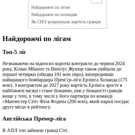
Найдорожчі по лігам
Найдорожчі по позиціям
Як CIES розрахували вартість гравців
Найдорожчі по лігам
Топ-5 ліг
Незважаючи на відносно короткі контракти до червня 2024
року, Кіліан Мбаппе та Вінісіус Жуніор також увійшли до
першої четвірки (обидва 191 млн євро), випередивши
найкращого бомбардира Прем’єр-ліги Ерлінга Холанда (175
млн). З контрактом до 2027 року вартість Ерлінга зросте в
найближчі місяці і стане більшою, ніж у більшості гравців
вище у топі, в тому числі у його партнера по команді
«Манчестер Сіті» Філа Фодена (200 млн), який наразі посідає
друге місце в рейтингу.
Англійська Премєр-ліга
В АПЛ топ зайняли гравці Сіті.