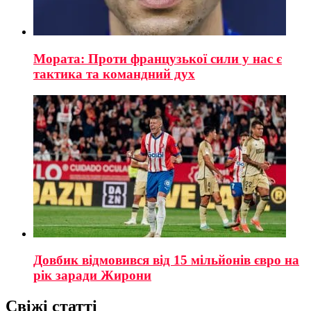
Мората: Проти французької сили у нас є
тактика та командний дух
Довбик відмовився від 15 мільйонів євро на
рік заради Жирони
Свіжі статті