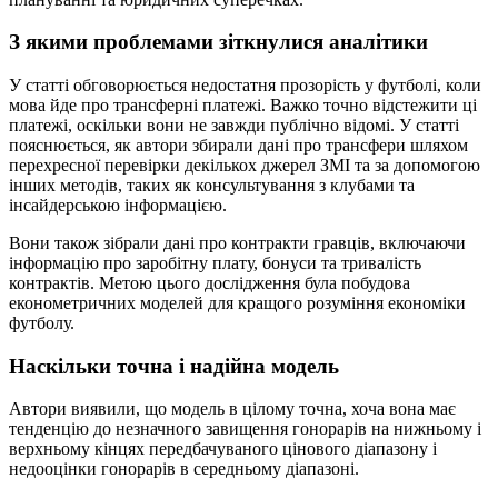
З якими проблемами зіткнулися аналітики
У статті обговорюється недостатня прозорість у футболі, коли
мова йде про трансферні платежі. Важко точно відстежити ці
платежі, оскільки вони не завжди публічно відомі. У статті
пояснюється, як автори збирали дані про трансфери шляхом
перехресної перевірки декількох джерел ЗМІ та за допомогою
інших методів, таких як консультування з клубами та
інсайдерською інформацією.
Вони також зібрали дані про контракти гравців, включаючи
інформацію про заробітну плату, бонуси та тривалість
контрактів. Метою цього дослідження була побудова
економетричних моделей для кращого розуміння економіки
футболу.
Наскільки точна і надійна модель
Автори виявили, що модель в цілому точна, хоча вона має
тенденцію до незначного завищення гонорарів на нижньому і
верхньому кінцях передбачуваного цінового діапазону і
недооцінки гонорарів в середньому діапазоні.