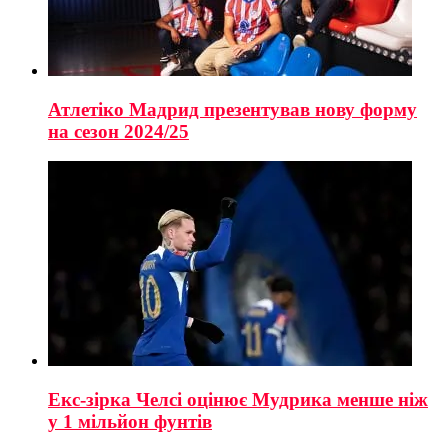
Атлетіко Мадрид презентував нову форму
на сезон 2024/25
Екс-зірка Челсі оцінює Мудрика менше ніж
у 1 мільйон фунтів