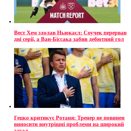
Вест Хем здолав Ньюкасл: Соучек перервав
дві серії, а Ван-Біссака забив дебютний гол
Гецко критикує Ротаня: Тренер не повинен
виносити внутрішні проблеми на широкий
загал