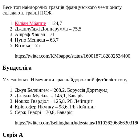
Весь топ найдорочих гравців французського чемпіонату
складають гравці ПСЖ.
Кіліан Мбаппе
– 124,7
Джанлуїджі Доннарумма – 75,5
Ашраф Хакімі – 71
Нуно Мендеш – 63,7
Вітінья – 55
https://twitter.com/KMbappe/status/1600187182802534400
Бундесліга
У чемпіонаті Німеччини грає найдорожчий футболіст топу.
Джуд Беллінгем – 208,2, Боруссія Дортмунд
Джамал Мусіала – 145,1, Баварія
Йошко Гвардіол – 125,8, РБ Лейпциг
Крістофер Нкунку – 98,6, РБ Лейпциг
Серж Гнабрі – 70,8, Баварія
https://twitter.com/BellinghamJude/status/16103629686630318
Серія А